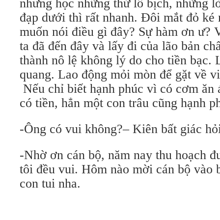
nhưng học những thứ lố bịch, những lờ
đạp dưới thì rất nhanh. Đôi mắt đỏ ké
muốn nói điều gì đây? Sự hàm ơn ư? V
ta đã đến đây và lấy đi của lão bản chấ
thành nô lệ không lý do cho tiền bạc. 
quang. Lao động mỏi mòn để gặt về vi
Nếu chỉ biết hạnh phúc vì có cơm ăn 
có tiền, hẳn một con trâu cũng hạnh 
-Ông có vui không?– Kiên bất giác hỏ
-Nhờ ơn cán bộ, năm nay thu hoạch đ
tôi đều vui. Hôm nào mời cán bộ vào b
con tui nha.