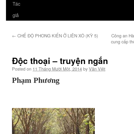
Tác
giả
←
CHẾ ĐỘ PHONG KIẾN Ở LIÊN XÔ (KỲ 5)
Công an Hà
cung cấp thô
Độc thoại – truyện ngắn
Posted on
11 Tháng Mười Một, 2014
by
Văn Việt
Phạm Phương