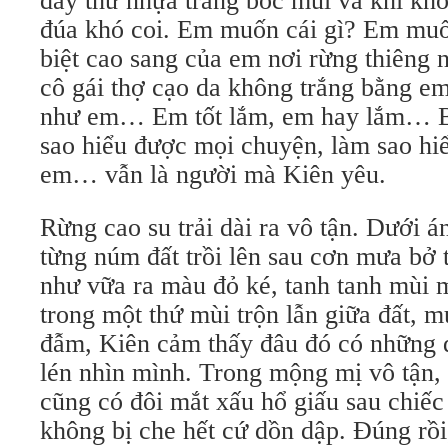
đầy thứ nhựa trắng bốc mùi và khi khô 
đúa khó coi. Em muốn cái gì? Em muố
biệt cao sang của em nơi rừng thiêng
cô gái thợ cạo da không trắng bằng e
như em… Em tốt lắm, em hay lắm… B
sao hiểu được mọi chuyện, làm sao h
em… vẫn là người mà Kiên yêu.
Rừng cao su trải dài ra vô tận. Dưới án
từng núm đất trồi lên sau cơn mưa bở 
như vữa ra màu đỏ ké, tanh tanh mùi
trong một thứ mùi trộn lẫn giữa đất, 
đẫm, Kiên cảm thấy đâu đó có những đ
lén nhìn mình. Trong mộng mị vô tận, 
cũng có đôi mắt xấu hổ giấu sau chiếc
không bị che hết cứ dồn dập. Đúng rồ