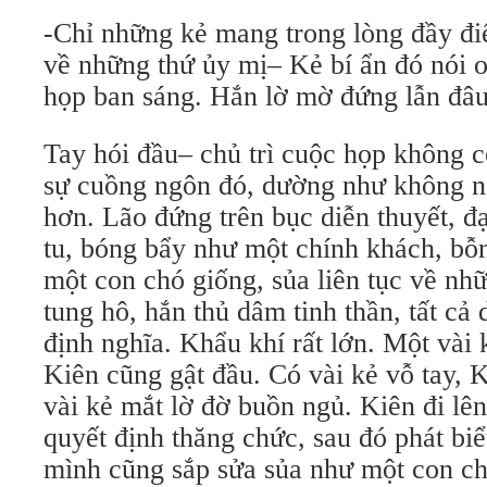
-Chỉ những kẻ mang trong lòng đầy đ
về những thứ ủy mị– Kẻ bí ẩn đó nói 
họp ban sáng. Hắn lờ mờ đứng lẫn đâu
Tay hói đầu– chủ trì cuộc họp không c
sự cuồng ngôn đó, dường như không n
hơn. Lão đứng trên bục diễn thuyết, đ
tu, bóng bẩy như một chính khách, bỗn
một con chó giống, sủa liên tục về nh
tung hô, hắn thủ dâm tinh thần, tất cả 
định nghĩa. Khẩu khí rất lớn. Một vài 
Kiên cũng gật đầu. Có vài kẻ vỗ tay, 
vài kẻ mắt lờ đờ buồn ngủ. Kiên đi lê
quyết định thăng chức, sau đó phát bi
mình cũng sắp sửa sủa như một con ch