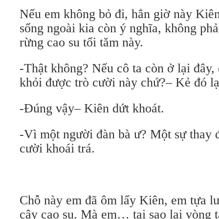
Nếu em không bỏ đi, hẳn giờ này Kiê
sống ngoài kia còn ý nghĩa, không phải
rừng cao su tối tăm này.
-Thật không? Nếu cô ta còn ở lại đây, 
khỏi được trò cười này chứ?– Kẻ đó lại
-Đúng vậy– Kiên dứt khoát.
-Vì một người đàn bà ư? Một sự thay 
cười khoái trá.
Chỗ này em đã ôm lấy Kiên, em tựa lư
cây cao su. Mà em… tại sao lại vòng 