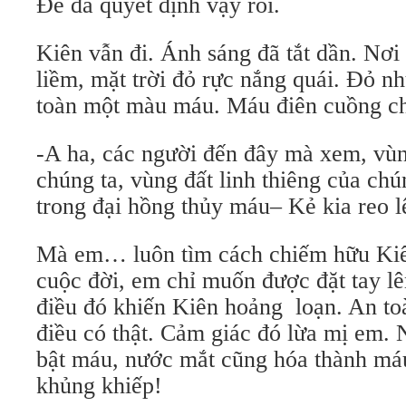
Đế đã quyết định vậy rồi.
Kiên vẫn đi. Ánh sáng đã tắt dần. Nơi 
liềm, mặt trời đỏ rực nắng quái. Đỏ 
toàn một màu máu. Máu điên cuồng ch
-A ha, các người đến đây mà xem, vùn
chúng ta, vùng đất linh thiêng của chú
trong đại hồng thủy máu– Kẻ kia reo l
Mà em… luôn tìm cách chiếm hữu Kiê
cuộc đời, em chỉ muốn được đặt tay l
điều đó khiến Kiên hoảng loạn. An to
điều có thật. Cảm giác đó lừa mị em.
bật máu, nước mắt cũng hóa thành máu
khủng khiếp!