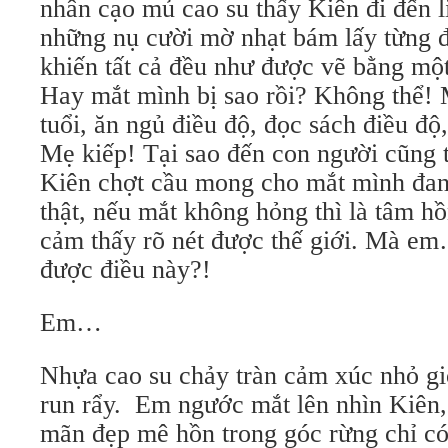
nhân cạo mủ cao su thấy Kiên đi đến l
những nụ cười mờ nhạt bám lấy từng 
khiến tất cả đều như được vẽ bằng một
Hay mắt mình bị sao rồi? Không thể!
tuổi, ăn ngủ điều độ, đọc sách điều đ
Mẹ kiếp! Tại sao đến con người cũng 
Kiên chợt cầu mong cho mắt mình đan
thật, nếu mắt không hỏng thì là tâm h
cảm thấy rõ nét được thế giới. Mà e
được điều này?!
Em…
Nhựa cao su chảy tràn cảm xúc nhỏ gi
run rẩy. Em ngước mắt lên nhìn Kiên,
mãn đẹp mê hồn trong góc rừng chỉ có