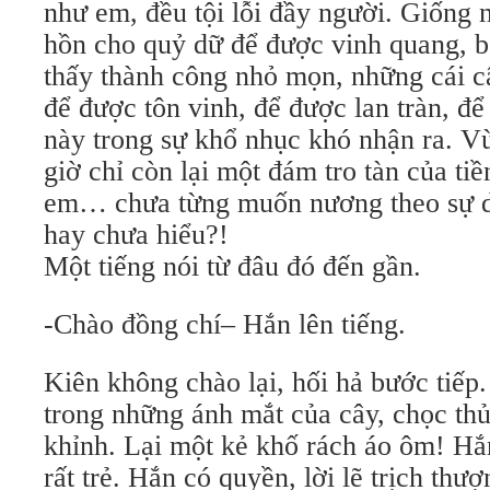
như em, đều tội lỗi đầy người. Giống 
hồn cho quỷ dữ để được vinh quang, b
thấy thành công nhỏ mọn, những cái 
để được tôn vinh, để được lan tràn, đ
này trong sự khổ nhục khó nhận ra. Vù
giờ chỉ còn lại một đám tro tàn của tiề
em… chưa từng muốn nương theo sự dố
hay chưa hiểu?!
Một tiếng nói từ đâu đó đến gần.
-Chào đồng chí– Hắn lên tiếng.
Kiên không chào lại, hối hả bước tiếp
trong những ánh mắt của cây, chọc th
khỉnh. Lại một kẻ khố rách áo ôm! Hắn
rất trẻ. Hắn có quyền, lời lẽ trịch thượ