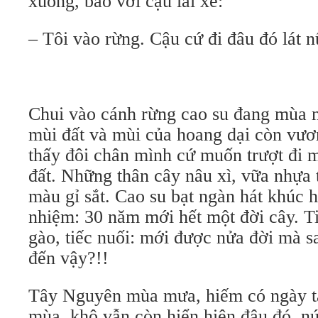
xuống, bảo với cậu lái xe:
– Tôi vào rừng. Cậu cứ đi đâu đó lát n
Chui vào cánh rừng cao su đang mùa n
mùi đất và mùi của hoang dại còn vươn
thấy đôi chân mình cứ muốn trượt đi m
đất. Những thân cây nâu xì, vữa nhựa 
màu gỉ sắt. Cao su bạt ngàn hát khúc h
nhiệm: 30 năm mới hết một đời cây. T
gào, tiếc nuối: mới được nửa đời mà sa
đến vậy?!!
Tây Nguyên mùa mưa, hiếm có ngày tạ
mùa khô vẫn còn hiển hiện đâu đó, nứ