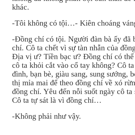
khác.
-Tôi không có tội…- Kiên choáng ván
-Đồng chí có tội. Người đàn bà ấy đã b
chí. Cô ta chết vì sự tàn nhẫn của đồn
Địa vị ư? Tiền bạc ư? Đồng chí có th
cô ta khỏi cắt vào cổ tay không? Cô t
đình, bạn bè, giàu sang, sung sướng, b
thị mỉa mai để theo đồng chí về xó rừ
đồng chí. Yêu đến nỗi suốt ngày cô ta 
Cô ta tự sát là vì đồng chí…
-Không phải như vậy.