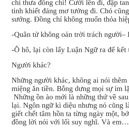
chí thưa đồng chí! Cười lên đi, đập ta
tinh khiết đáng mơ tưởng đi. Chó cũn
sướng. Đồng chí không muốn thỏa hi
-Quân tử không oán trời trách người–
-Ô hô, lại còn lấy Luận Ngữ ra để kết 
Người khác?
Những người khác, không ai nói thêm
miệng ăn tiền. Bỗng dưng mọi sự im l
Những ồn ào mới là những thứ về sau 
lại. Ngôn ngữ kì diệu nhưng nó cũng l
giết chết tâm hồn ta từng ngày một, b
đồng lời nói với lối suy nghĩ. Và em…