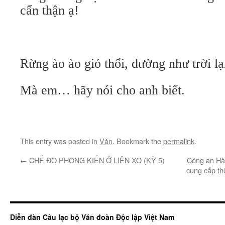
cẩn thận ạ!
Rừng ào ào gió thổi, dường như trời lạ
Mà em… hãy nói cho anh biết.
This entry was posted in
Văn
. Bookmark the
permalink
.
←
CHẾ ĐỘ PHONG KIẾN Ở LIÊN XÔ (KỲ 5)
Công an Hà
cung cấp thô
Diễn đàn Câu lạc bộ Văn đoàn Độc lập Việt Nam