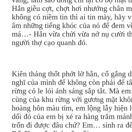
Hắn giễu cợt, chợt hơi nhướng chân 
không có niềm tin thì ai tin mày, hãy 
âm những tiếng khóc của nó để đem v
má…- Hắn vừa chửi vừa nở nụ cười th
người thợ cạo quanh đó.
Kiên thảng thốt phớt lờ hắn, cố gắng 
nghĩ của mình để không còn phải để t
rừng có le lói ánh sáng sắp tắt. Mà e
cùng của khu rừng với gương mặt khôn
hoàng hôn màu tím, em lộng lẫy hiện l
dối đó của em bị xé ra hàng trăm mản
trốn đi được đâu chứ? Em… sinh ra đ