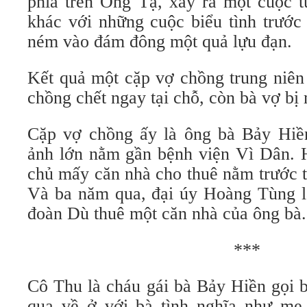
phía trên Ông Tạ, xảy ra một cuộc t
khác với những cuộc biểu tình trước
ném vào đám đông một quả lựu đạn.
Kết quả một cặp vợ chồng trung niên 
chồng chết ngay tại chỗ, còn bà vợ bị
Cặp vợ chồng ấy là ông bà Bảy Hiề
ảnh lớn nằm gần bệnh viện Vì Dân. 
chủ mấy căn nhà cho thuê nằm trước 
Và ba năm qua, đại úy Hoàng Tùng 
đoàn Dù thuê một căn nhà của ông bà
***
Cô Thu là cháu gái bà Bảy Hiền gọi 
qua về ở với bà tình nghĩa như mẹ