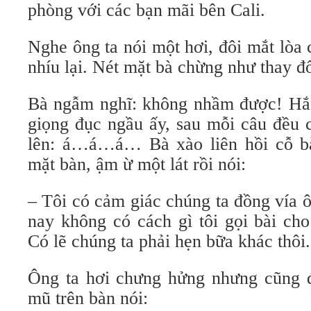
phòng với các bạn mãi bên Cali.
Nghe ông ta nói một hơi, đôi mắt lòa
nhíu lại. Nét mặt bà chừng như thay đổi
Bà ngẫm nghĩ: không nhầm được! Hắn
giọng đục ngầu ấy, sau mỗi câu đều 
lên: á…á…á… Bà xào liên hồi cỗ bài
mặt bàn, ậm ừ một lát rồi nói:
– Tôi có cảm giác chúng ta đồng vía 
nay không có cách gì tôi gọi bài ch
Có lẽ chúng ta phải hẹn bữa khác thôi.
Ông ta hơi chưng hửng nhưng cũng đ
mũ trên bàn nói: