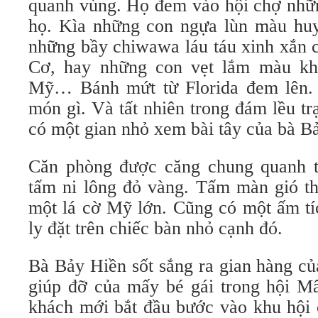
quanh vùng. Họ đem vào hội chợ nhữn
họ. Kìa những con ngựa lùn màu huy
những bầy chiwawa láu táu xinh xắn
Cơ, hay những con vẹt lắm màu k
Mỹ… Bánh mứt từ Florida đem lên. 
món gì. Và tất nhiên trong đám lều t
có một gian nhỏ xem bài tây của bà B
Căn phòng được căng chung quanh t
tấm ni lông đỏ vàng. Tấm màn gió th
một lá cờ Mỹ lớn. Cũng có một ấm tíc
ly đặt trên chiếc bàn nhỏ cạnh đó.
Bà Bảy Hiền sốt sắng ra gian hàng củ
giúp đỡ của mấy bé gái trong hội M
khách mới bắt đầu bước vào khu hội 