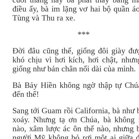
điều ấy, bà im lặng vơ hai bộ quần áo
Tùng và Thu ra xe.
**
Đời đâu cũng thế, giống đôi giày đư
khó chịu vì hơi kích, hơi chật, như
giống như bản chân nối dài của mình.
Bà Bảy Hiền không ngờ thập tự Chú
đến thế!
Sang tới Guam rồi California, bà như b
xoáy. Nhưng tạ ơn Chúa, bà không 
nào, xâm lược ác ôn thế nào, nhưng b
người Mỹ không bỏ rơi một ai giữa đờ