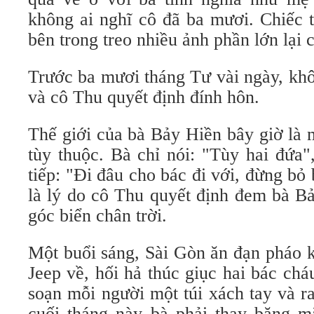
không ai nghĩ cô đã ba mươi. Chiếc t
bên trong treo nhiều ảnh phần lớn lại 
Trước ba mươi tháng Tư vài ngày, kh
và cô Thu quyết định đính hôn.
Thế giới của bà Bảy Hiền bây giờ là m
tùy thuộc. Bà chỉ nói: "Tùy hai đứa"
tiếp: "Đi đâu cho bác đi với, đừng bỏ
là lý do cô Thu quyết định đem bà Bả
góc biển chân trời.
Một buổi sáng, Sài Gòn ăn đạn pháo k
Jeep về, hối hả thúc giục hai bác ch
soạn mỗi người một túi xách tay và r
cuối tháng này bà phải thay băng mắ