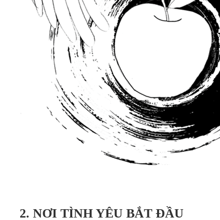
2. NƠI TÌNH YÊU BẮT ĐẦU