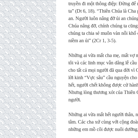
truyền đi một thông điệp: Đừng đ
ta” (Dt 6, 18). “Thiên Chúa là Cha 
an. Người luôn nâng đỡ ủi an chúng
Chúa nâng đỡ, chính chúng ta cũng 
chúng ta chia sẻ muôn vàn nỗi khổ
niềm an ủi” (2Cr 1, 3-5).
Những ai vừa mất cha mẹ, mất vợ m
tôi và các linh mục vẫn dâng lễ cầ
cho tất cả mọi người đã qua đời vì 
lời kinh “Vực sâu” cầu nguyện cho 
hết, người chết không được cử hành 
Nhưng lòng thương xót của Thiên Ch
người.
Những ai vừa mất hết người thân, n
tâm. Các cha xứ cùng với cộng đoàn
những em mồ côi được nuôi dưỡng,