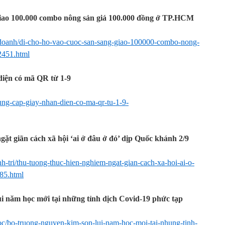
 giao 100.000 combo nông sản giá 100.000 đồng ở TP.HCM
nh-doanh/di-cho-ho-vao-cuoc-san-sang-giao-100000-combo-nong-
2451.html
iện có mã QR từ 1-9
dung-cap-giay-nhan-dien-co-ma-qr-tu-1-9-
ặt giãn cách xã hội ‘ai ở đâu ở đó’ dịp Quốc khánh 2/9
inh-tri/thu-tuong-thuc-hien-nghiem-ngat-gian-cach-xa-hoi-ai-o-
85.html
 năm học mới tại những tỉnh dịch Covid-19 phức tạp
hoc/bo-truong-nguyen-kim-son-lui-nam-hoc-moi-tai-nhung-tinh-