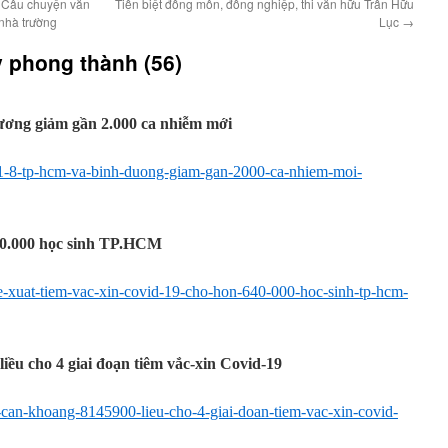
: Câu chuyện văn
Tiễn biệt đồng môn, đồng nghiệp, thi văn hữu Trần Hữu
 nhà trường
Lục
→
 phong thành (56)
ơng giảm gần 2.000 ca nhiễm mới
31-8-tp-hcm-va-binh-duong-giam-gan-2000-ca-nhiem-moi-
640.000 học sinh TP.HCM
de-xuat-tiem-vac-xin-covid-19-cho-hon-640-000-hoc-sinh-tp-hcm-
ều cho 4 giai đoạn tiêm vắc-xin Covid-19
-can-khoang-8145900-lieu-cho-4-giai-doan-tiem-vac-xin-covid-