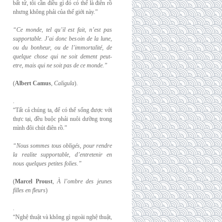
bất tử, tôi cần điều gì đó có thể là điên rồ
nhưng không phải của thế giới này.”
“Ce monde, tel qu’il est fait, n’est pas
supportable. J’ai donc besoin de la lune,
ou du
bonheur, ou de l’immortalité, de
quelque chose qui ne soit dement peut-
etre, mais qui
ne soit pas de ce monde.”
(
Albert Camus
,
Caligula
).
.
“Tất cả chúng ta, để có thể sống được với
thực tại, đều buộc phải nuôi dưỡng trong
mình đôi chút điên rồ.”
“Nous sommes tous obligés, pour rendre
la realite supportable, d’entretenir en
nous
quelques petites folies.”
(
Marcel Proust
,
À l’ombre des jeunes
filles en fleurs
)
.
“Nghệ thuật và không gì ngoài nghệ thuật,