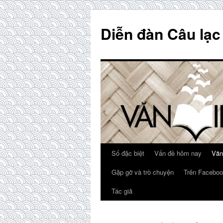
Skip
to
Diễn đàn Câu lạc
content
Số đặc biệt
Vấn đề hôm nay
Văn
Gặp gỡ và trò chuyện
Trên Faceboo
Tác giả