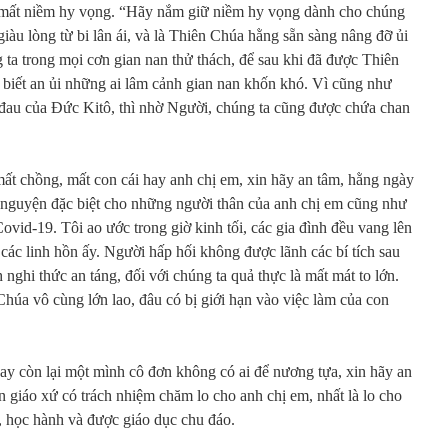
ể mất niềm hy vọng. “Hãy nắm giữ niềm hy vọng dành cho chúng
giàu lòng từ bi lân ái, và là Thiên Chúa hằng sẵn sàng nâng đỡ ủi
 ta trong mọi cơn gian nan thử thách, để sau khi đã được Thiên
biết an ủi những ai lâm cảnh gian nan khốn khó. Vì cũng như
 đau của Đức Kitô, thì nhờ Người, chúng ta cũng được chứa chan
ất chồng, mất con cái hay anh chị em, xin hãy an tâm, hằng ngày
u nguyện đặc biệt cho những người thân của anh chị em cũng như
Covid-19. Tôi ao ước trong giờ kinh tối, các gia đình đều vang lên
các linh hồn ấy. Người hấp hối không được lãnh các bí tích sau
nghi thức an táng, đối với chúng ta quả thực là mất mát to lớn.
úa vô cùng lớn lao, đâu có bị giới hạn vào việc làm của con
ay còn lại một mình cô đơn không có ai để nương tựa, xin hãy an
 giáo xứ có trách nhiệm chăm lo cho anh chị em, nhất là lo cho
 học hành và được giáo dục chu đáo.