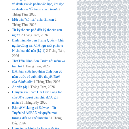
và đánh giá tác phẩm văn học, khi đọc
và đánh giá
Nỗi buồn chiến tranh
2
Tháng Tám, 2026
Một bản “xô-nát” thấu tâm can
2
Tháng Tám, 2026
Từ ký ức của phố đến ký ức của con
người
2 Tháng Tám, 2026
Bình minh đỏ trên Trung Quốc – Chủ
nghĩa Cộng sản Chế ngự một phần tư
Nhân loại thế nào (kỳ 1)
2 Tháng Tám,
2026
Thơ Trần Đình Sơn Cước: nỗi niềm và
trăn trở
1 Tháng Tám, 2026
Biên bản cuộc họp thẩm định hơn 20
năm trước về cuốn tiểu thuyết
Thời
của thánh thần
1 Tháng Tám, 2026
Án văn (4)
1 Tháng Tám, 2026
Chuyên gia Phạm Chi Lan: Công lao
của 80% người dân phải được ghi
nhận
31 Tháng Bảy, 2026
Bảo vệ Mekong và Salween: Từ
Tuyên bố ASEAN về quyền môi
trường đến cơ chế thực thi
31 Tháng
Bảy, 2026
Chuyến du hành của Hoàng đế An