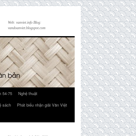
Web: vanviet.info Blog:
vandoanviet.blogspot.com
 54-75
Nghệ thuật
ệ sách
Phát biểu nhận giải Văn Việt