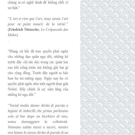
chúng ta có nghệ thuật để không chết vì
sự thật.”
“L’art et rien que l’art, nous avons l’art
pour ne point mourir de la vérité.”
(
Friedrich
Nietzsche
,
Le Crépuscule des
Idoles
)
.
“Mạng xã hội đã trao quyền phát ngôn
cho những đạo quân ngu dốt, những kẻ
trước đây chỉ tán dóc trong các quán bar
sau khi uống rượu mà không gây hại gì
cho cộng đồng. Trước đây người ta bảo
bọn họ im miệng ngay. Ngày nay họ có
quyền phát ngôn như một người đoạt giải
Nobel. Đây chính là sự xâm lăng của
những kẻ ngu dốt.”
“Social media danno diritto di parola a
legioni di imbecilli che prima parlavano
solo al
bar dopo un bicchiere di vino,
senza danneggiare la collettività.
Venivano subito messi a
tacere, mentre
ora hanno lo stesso diritto di parola di un