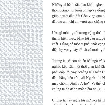
Những ai bệnh tật, đau khổ, nghèo
thông Giáo hội luôn ôm ấp và đồng
giúp người dân Sài Gòn vượt qua đạ
dắt dìu anh chị em vượt qua chặng 
Ước gì mỗi người trong cộng đoàn 
thành hiện thực, bằng lời cầu nguyệ
chất. Đừng để một ai phải thất vọ
điệp hy vọng này tới tất cả mọi ngư
Tương lai sẽ còn nhiều bất ngờ và
nghèo kêu cầu một thời gian khá l
phải đáp lời, vậy “chẳng lẽ Thiên
đêm hằng kêu cứu với Người, dù Ng
mau chóng bênh vực họ”. Vì thế, c
chúng ta đã đánh mất niềm tin (x. L
Chúng ta hãy nghe lời mời gọi từ 