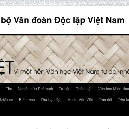
 bộ Văn đoàn Độc lập Việt Nam
Thơ
Nghiên cứu Phê bình
Tư liệu
Thảo luận
Văn học Miền Nam
k/Minds
Biếm họa
Thư bạn đọc
Media Văn Việt
Trao đổi
Trên k