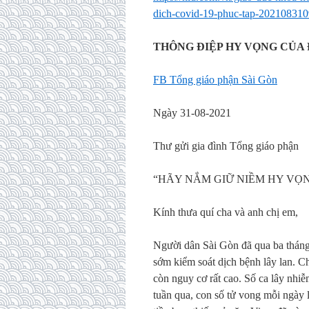
dich-covid-19-phuc-tap-20210831
THÔNG ĐIỆP HY VỌNG CỦA
FB Tổng giáo phận Sài Gòn
Ngày 31-08-2021
Thư gửi gia đình Tổng giáo phận
“HÃY NẮM GIỮ NIỀM HY VỌNG
Kính thưa quí cha và anh chị em,
Người dân Sài Gòn đã qua ba tháng 
sớm kiểm soát dịch bệnh lây lan. C
còn nguy cơ rất cao. Số ca lây nhiễm
tuần qua, con số tử vong mỗi ngày l