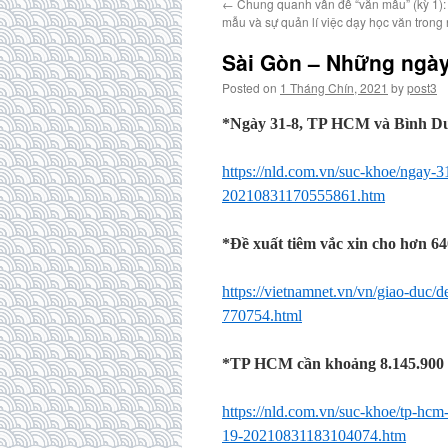
←
Chung quanh vấn đề “văn mẫu” (kỳ 1)
mẫu và sự quản lí việc dạy học văn trong
Sài Gòn – Những ngày
Posted on
1 Tháng Chín, 2021
by
post3
*Ngày 31-8, TP HCM và Bình Dư
https://nld.com.vn/suc-khoe/ngay-
20210831170555861.htm
*Đề xuất tiêm vắc xin cho hơn 
https://vietnamnet.vn/vn/giao-duc/
770754.html
*TP HCM cần khoảng 8.145.900 li
https://nld.com.vn/suc-khoe/tp-hcm
19-20210831183104074.htm