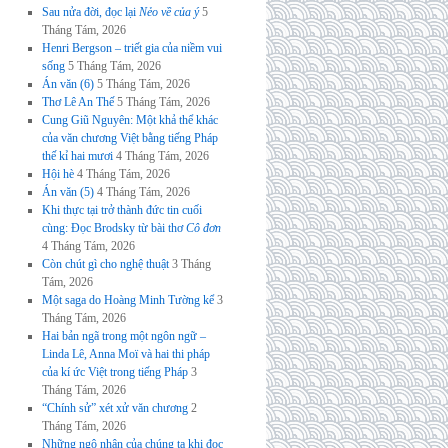
Sau nửa đời, đọc lại
Nẻo về của ý
5
Tháng Tám, 2026
Henri Bergson – triết gia của niềm vui
sống
5 Tháng Tám, 2026
Án văn (6)
5 Tháng Tám, 2026
Thơ Lê An Thế
5 Tháng Tám, 2026
Cung Giũ Nguyên: Một khả thể khác
của văn chương Việt bằng tiếng Pháp
thế kỉ hai mươi
4 Tháng Tám, 2026
Hội hè
4 Tháng Tám, 2026
Án văn (5)
4 Tháng Tám, 2026
Khi thực tại trở thành đức tin cuối
cùng: Đọc Brodsky từ bài thơ
Cô đơn
4 Tháng Tám, 2026
Còn chút gì cho nghệ thuật
3 Tháng
Tám, 2026
Một saga do Hoàng Minh Tường kể
3
Tháng Tám, 2026
Hai bản ngã trong một ngôn ngữ –
Linda Lê, Anna Moï và hai thi pháp
của kí ức Việt trong tiếng Pháp
3
Tháng Tám, 2026
“Chính sử” xét xử văn chương
2
Tháng Tám, 2026
Những ngộ nhận của chúng ta khi đọc