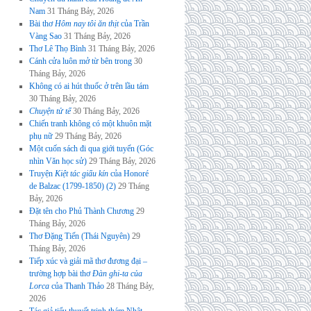
Nam
31 Tháng Bảy, 2026
Bài thơ
Hôm nay tôi ăn thịt
của Trần
Vàng Sao
31 Tháng Bảy, 2026
Thơ Lê Thọ Bình
31 Tháng Bảy, 2026
Cánh cửa luôn mở từ bên trong
30
Tháng Bảy, 2026
Không có ai hút thuốc ở trên lầu tám
30 Tháng Bảy, 2026
Chuyện tử tế
30 Tháng Bảy, 2026
Chiến tranh không có một khuôn mặt
phụ nữ
29 Tháng Bảy, 2026
Một cuốn sách đi qua giới tuyến (Góc
nhìn Văn học sử)
29 Tháng Bảy, 2026
Truyện
Kiệt tác giấu kín
của Honoré
de Balzac (1799-1850) (2)
29 Tháng
Bảy, 2026
Đặt tên cho Phủ Thành Chương
29
Tháng Bảy, 2026
Thơ Đặng Tiến (Thái Nguyên)
29
Tháng Bảy, 2026
Tiếp xúc và giải mã thơ đương đại –
trường hợp bài thơ
Đàn ghi-ta của
Lorca
của Thanh Thảo
28 Tháng Bảy,
2026