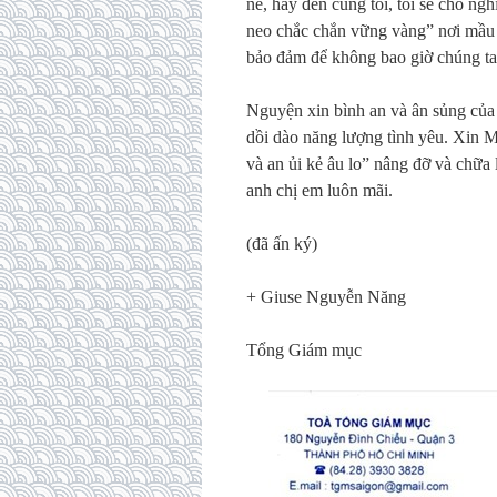
nề, hãy đến cùng tôi, tôi sẽ cho n
neo chắc chắn vững vàng” nơi mầu 
bảo đảm để không bao giờ chúng ta 
Nguyện xin bình an và ân sủng của
dồi dào năng lượng tình yêu. Xin 
và an ủi kẻ âu lo” nâng đỡ và chữa
anh chị em luôn mãi.
(đã ấn ký)
+ Giuse Nguyễn Năng
Tổng Giám mục