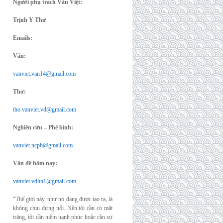
Người phụ trách Văn Việt:
Trịnh Y Thư
Emails:
Văn:
vanviet.van14@gmail.com
Thơ:
tho.vanviet.vd@gmail.com
Nghiên cứu – Phê bình:
vanviet.ncpb@gmail.com
Vấn đề hôm nay:
vanviet.vdhn1@gmail.com
“Thế giới này, như nó đang được tạo ra, là
không chịu đựng nổi. Nên tôi cần có mặt
trăng, tôi cần niềm hạnh phúc hoặc cần sự