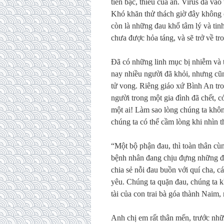
tiền bạc, thiếu của ăn. Virus đã và
Khó khăn thử thách giờ đây không cò
còn là những đau khổ tâm lý và tin
chưa được hỏa táng, và sẽ trở về tro
Đã có những linh mục bị nhiễm và t
nay nhiều người đã khỏi, nhưng cũng
tử vong. Riêng giáo xứ Bình An tro
người trong một gia đình đã chết, c
một ai! Làm sao lòng chúng ta khô
chúng ta có thể cầm lòng khi nhìn t
“Một bộ phận đau, thì toàn thân cù
bệnh nhân đang chịu đựng những đa
chia sẻ nỗi đau buồn với quí cha, c
yêu. Chúng ta quặn đau, chúng ta 
tài của con trai bà góa thành Naim
Anh chị em rất thân mến, trước nhữ