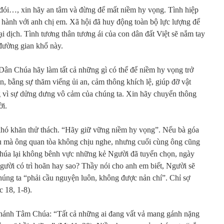
 đói…, xin hãy an tâm và đừng để mất niềm hy vọng. Tình hiệp
 hành với anh chị em. Xã hội đã huy động toàn bộ lực lượng để
i dịch. Tình tương thân tương ái của con dân đất Việt sẽ nắm tay
đường gian khổ này.
Dân Chúa hãy làm tất cả những gì có thể để niềm hy vọng trở
n, bằng sự thăm viếng ủi an, cảm thông khích lệ, giúp đỡ vật
ng vì sự dửng dưng vô cảm của chúng ta. Xin hãy chuyển thông
ời.
 khó khăn thử thách. “Hãy giữ vững niềm hy vọng”. Nếu bà góa
âu mà ông quan tòa không chịu nghe, nhưng cuối cùng ông cũng
 Chúa lại không bênh vực những kẻ Người đã tuyển chọn, ngày
ười có trì hoãn hay sao? Thầy nói cho anh em biết, Người sẽ
húng ta “phải cầu nguyện luôn, không được nản chí”. Chỉ sợ
c 18, 1-8).
Thánh Tâm Chúa: “Tất cả những ai đang vất vả mang gánh nặng