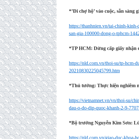
*’Đi chợ hộ’ vào cuộc, sẵn sàng
https://thanhnien.vn/tai-chinh-ki
san-gia-100000-dong-o-tphcm-144
*TP HCM: Dừng cấp giấy nhận d
https://nld.com.vn/thoi-su/tp-hcm-
20210830225045799.htm
*Thủ tướng: Thực hiện nghiêm ng
https://vietnamnet.vn/vn/thoi-su/ch
dau-o-do-dip-quoc-khanh-2-9-7707
*Bộ trưởng Nguyễn Kim Sơn: Lùi
https://nld.com.vn/giao-duc-khoa-