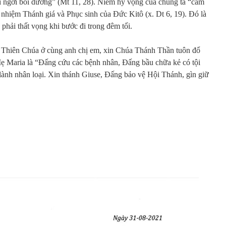
ghỉ ngơi bồi dưỡng” (Mt 11, 28). Niềm hy vọng của chúng ta “cắm
nhiệm Thánh giá và Phục sinh của Đức Kitô (x. Dt 6, 19). Đó là
phải thất vọng khi bước đi trong đêm tối.
 Thiên Chúa ở cùng anh chị em, xin Chúa Thánh Thần tuôn đổ
Mẹ Maria là “Đấng cứu các bệnh nhân, Đấng bầu chữa kẻ có tội
 lành nhân loại. Xin thánh Giuse, Đấng bảo vệ Hội Thánh, gìn giữ