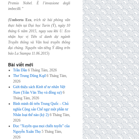
Premio Nobel. È l’invasione
degli
imbecilli.”
(
Umberto Eco
,
trích từ bài phỏng vấn
thực hiện tại Đại học Turin (Ý), ngày 10
tháng 6
năm 2015, ngay sau khi U. Eco
nhận học vị Tiến sĩ danh dự ngành
Truyền thông và
Văn hoá truyền thông
đại chúng. Nguyên văn tiếng Ý đăng trên
báo La Stampa
11.06.2015
)
Bài viết mới
Trần Dần
6 Tháng Tám, 2026
Thơ Trung Dũng Kqđ
6 Tháng Tám,
2026
Giới thiệu sách
Kinh tế tư nhân Việt
Nam
(Trần Văn Thọ và đồng sự)
6
Tháng Tám, 2026
Bình minh đỏ trên Trung Quốc – Chủ
nghĩa Cộng sản Chế ngự một phần tư
Nhân loại thế nào (kỳ 2)
6 Tháng Tám,
2026
Đọc “Xuyên qua mọi chiến tuyến” của
Nguyễn Xuân Thọ
5 Tháng Tám,
2026