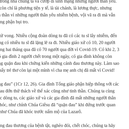
o trong nhà chúng ta và cướp đi sinh mạng những người thân yêu.
n chỉ là phương tiện y tế, là tài chánh, là lương thực, nhưng
h thần vì những người thân yêu nhiễm bệnh, vội vã ra đi mà vẫn
ng phận bụi tro.
ử vong. Nhiều cộng đoàn dòng tu đã có các tu sĩ lây nhiễm, đến
 có nhiều tu sĩ đã lặng lẽ ra đi. Nhiều giáo xứ có 10, 20 người
ng hai tháng qua đã có 70 người qua đời vì Covid-19. Có khi 2, 3
ó gia đình 2 người chết trong một ngày, có gia đình không còn
ng quặn đau khi chứng kiến những cảnh đau thương này. Làm sao
hấy trẻ thơ còn lại một mình vì cha mẹ anh chị đã mất vì Covid!
ng đau” (1Cr 12, 26). Gia đình Tổng giáo phận hiệp thông với các
u đớn thử thách về thể xác cũng như tinh thần. Chúng ta cùng
ác dòng tu, các giáo xứ và các gia đình đã mất những người thân
khóc, như chính Chúa Giêsu đã “quặn đau” khi đứng trước quan
, như Chúa đã khóc trước nấm mộ của Lazarô.
ng đau thương của bệnh tật, nghèo đói, chết chóc, chúng ta hãy