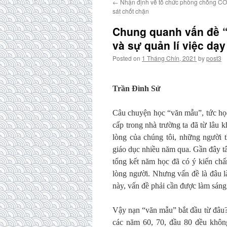
←
Nhận định về tổ chức phòng chống CO
sát chốt chặn
Chung quanh vấn đề “
và sự quản lí việc dạ
Posted on
1 Tháng Chín, 2021
by
post3
Trần Đình Sử
Câu chuyện học “văn mẫu”, tức học
cấp trong nhà trường ta đã từ lâu 
lòng của chúng tôi, những người 
giáo dục nhiều năm qua. Gần đây 
tổng kết năm học đã có ý kiến chấ
lòng người. Nhưng vấn đề là đâu là
này, vấn đề phải cần được làm sáng 
Vậy nạn “văn mẫu” bắt đầu từ đâu? 
các năm 60, 70, đầu 80 đều không