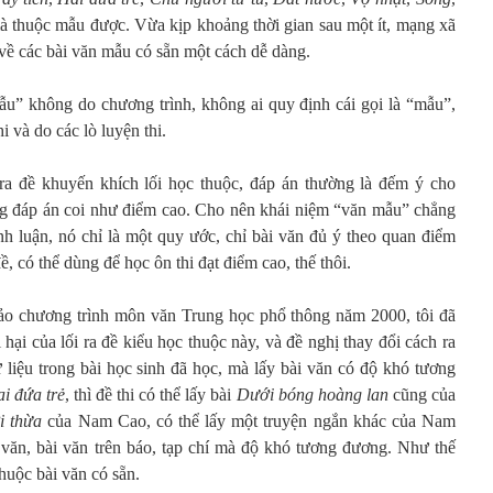
à thuộc mẫu được. Vừa kịp khoảng thời gian sau một ít, mạng xã
p về các bài văn mẫu có sẵn một cách dễ dàng.
u” không do chương trình, không ai quy định cái gọi là “mẫu”,
i và do các lò luyện thi.
a đề khuyến khích lối học thuộc, đáp án thường là đếm ý cho
ng đáp án coi như điểm cao. Cho nên khái niệm “văn mẫu” chẳng
nh luận, nó chỉ là một quy ước, chỉ bài văn đủ ý theo quan điểm
ề, có thể dùng để học ôn thi đạt điểm cao, thế thôi.
hảo chương trình môn văn Trung học phổ thông năm 2000, tôi đã
 hại của lối ra đề kiểu học thuộc này, và đề nghị thay đổi cách ra
 liệu trong bài học sinh đã học, mà lấy bài văn có độ khó tương
i đứa trẻ
, thì đề thi có thể lấy bài
Dưới bóng hoàng lan
cũng của
i thừa
của Nam Cao, có thể lấy một truyện ngắn khác của Nam
văn, bài văn trên báo, tạp chí mà độ khó tương đương. Như thế
huộc bài văn có sẵn.