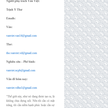
Người phụ trách Văn Việt:
Trịnh Y Thư
Emails:
Văn:
vanviet.van14@gmail.com
Thơ:
tho.vanviet.vd@gmail.com
Nghiên cứu – Phê bình:
vanviet.ncpb@gmail.com
Vấn đề hôm nay:
vanviet.vdhn1@gmail.com
“Thế giới này, như nó đang được tạo ra, là
không chịu đựng nổi. Nên tôi cần có mặt
trăng, tôi cần niềm hạnh phúc hoặc cần sự