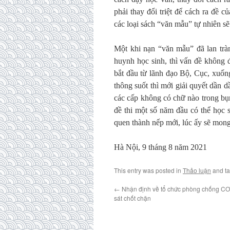
phải thay đổi triệt để cách ra đề 
các loại sách “văn mẫu” tự nhiên sẽ
Một khi nạn “văn mẫu” đã lan tràn
huynh học sinh, thì vấn đề không đ
bắt đầu từ lãnh đạo Bộ, Cục, xuốn
thông suốt thì mới giải quyết dần d
các cấp không có chữ nào trong bụn
đề thi một số năm đầu có thể học 
quen thành nếp mới, lúc ấy sẽ mong 
Hà Nội, 9 tháng 8 năm 2021
This entry was posted in
Thảo luận
and t
←
Nhận định về tổ chức phòng chống CO
sát chốt chặn