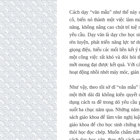
Cách dạy “văn mẫu” như thế này có
cô, biến nó thành một việc làm má
năng, không nâng cao chút trí tuệ
yêu cầu. Dạy văn là dạy cho học si
rèn luyện, phát triển năng lực tư 
giọng điệu, hiểu các mối liên kết ý
một công việc rất khó và đòi hỏi tỉ
mới mong đạt được kết quả. Với cá
hoạt động nhồi nhét máy móc, giản l
Như vậy, theo tôi sở dĩ “văn mẫu” 
một thời dài đã không kiên quyết 
dụng cách ra đề trong dó yêu cầu 
suốt ba chục năm qua. Những năm 
sách giáo khoa để làm văn nghị lu
giáo khoa để cho học sinh chứng t
thói học đọc chép. Muốn chấm dứt 
cách dạy học văn, thay đổi cách ra