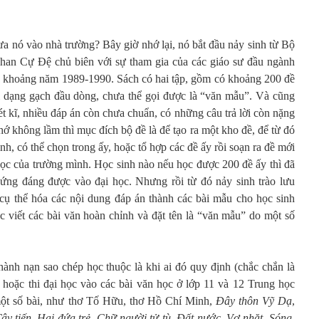
a nó vào nhà trường? Bây giờ nhớ lại, nó bắt đầu nảy sinh từ Bộ
han Cự Đệ chủ biên với sự tham gia của các giáo sư đầu ngành
o khoảng năm 1989-1990. Sách có hai tập, gồm có khoảng 200 đề
i dạng gạch đầu dòng, chưa thể gọi được là “văn mẫu”. Và cũng
ét kĩ, nhiều đáp án còn chưa chuẩn, có những câu trả lời còn nặng
hớ không lầm thì mục đích bộ đề là để tạo ra một kho đề, để từ đó
nh, có thể chọn trong ấy, hoặc tổ hợp các đề ấy rồi soạn ra đề mới
 học của trường mình. Học sinh nào nếu học được 200 đề ấy thì đã
xứng đáng được vào đại học. Nhưng rồi từ đó nảy sinh trào lưu
ã cụ thể hóa các nội dung đáp án thành các bài mẫu cho học sinh
c viết các bài văn hoàn chỉnh và đặt tên là “văn mẫu” do một số
ành nạn sao chép học thuộc là khi ai đó quy định (chắc chắn là
ệp hoặc thi đại học vào các bài văn học ở lớp 11 và 12 Trung học
 một số bài, như thơ Tố Hữu, thơ Hồ Chí Minh,
Đây thôn Vỹ Dạ
,
ây tiến
,
Hai đứa trẻ
,
Chữ người tử tù
,
Đất nước
,
Vợ nhặt
,
Sóng
,