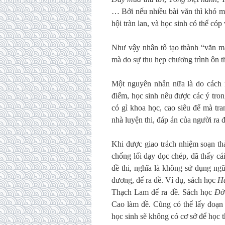
… Bởi nếu nhiều bài văn thì khó m
hội tràn lan, và học sinh có thể có
Như vậy nhân tố tạo thành “văn mẫ
mà do sự thu hẹp chương trình ôn th
Một nguyên nhân nữa là do cách r
điểm, học sinh nêu được các ý tro
có gì khoa học, cao siêu để mà tra
nhà luyện thi, đáp án của người ra đ
Khi được giao trách nhiệm soạn t
chống lối dạy đọc chép, đã thấy cái
đề thi, nghĩa là không sử dụng ngữ
đương, để ra đề. Ví dụ, sách học
Ha
Thạch Lam để ra đề. Sách học
Đờ
Cao làm đề. Cũng có thể lấy đoạn 
học sinh sẽ không có cơ sở để học t