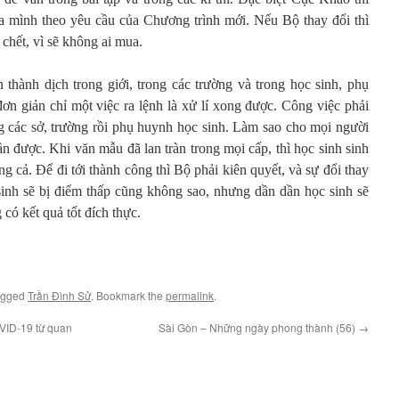
của mình theo yêu cầu của Chương trình mới. Nếu Bộ thay đổi thì
 chết, vì sẽ không ai mua.
 thành dịch trong giới, trong các trường và trong học sinh, phụ
ơn giản chỉ một việc ra lệnh là xử lí xong được. Công việc phải
g các sở, trường rồi phụ huynh học sinh. Làm sao cho mọi người
ần được. Khi văn mẫu đã lan tràn trong mọi cấp, thì học sinh sinh
g cả. Để đi tới thành công thì Bộ phải kiên quyết, và sự đổi thay
sinh sẽ bị điểm thấp cũng không sao, nhưng dần dần học sinh sẽ
có kết quả tốt đích thực.
agged
Trần Đình Sử
. Bookmark the
permalink
.
VID-19 từ quan
Sài Gòn – Những ngày phong thành (56)
→