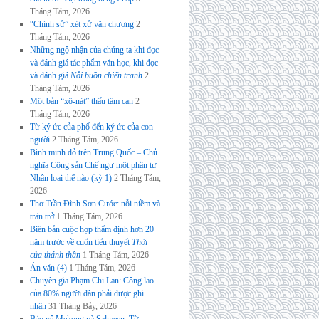
Tháng Tám, 2026
“Chính sử” xét xử văn chương
2
Tháng Tám, 2026
Những ngộ nhận của chúng ta khi đọc
và đánh giá tác phẩm văn học, khi đọc
và đánh giá
Nỗi buồn chiến tranh
2
Tháng Tám, 2026
Một bản “xô-nát” thấu tâm can
2
Tháng Tám, 2026
Từ ký ức của phố đến ký ức của con
người
2 Tháng Tám, 2026
Bình minh đỏ trên Trung Quốc – Chủ
nghĩa Cộng sản Chế ngự một phần tư
Nhân loại thế nào (kỳ 1)
2 Tháng Tám,
2026
Thơ Trần Đình Sơn Cước: nỗi niềm và
trăn trở
1 Tháng Tám, 2026
Biên bản cuộc họp thẩm định hơn 20
năm trước về cuốn tiểu thuyết
Thời
của thánh thần
1 Tháng Tám, 2026
Án văn (4)
1 Tháng Tám, 2026
Chuyên gia Phạm Chi Lan: Công lao
của 80% người dân phải được ghi
nhận
31 Tháng Bảy, 2026