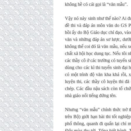
không hề có cái gọi là “văn mẫu”.
Vậy nó nảy sinh như thế nào? Ai đư
đề thi và đáp án môn văn do GS P
hồi ấy do Bộ Giáo dục chỉ đạo, và
văn và những đáp án sơ lược, dướ
không thể coi đó là văn mẫu, nếu x
chất xã hội học dung tục. Nếu tôi n
các thầy cô ở các trường có tuyển si
dùng cho các kì thi tuyển sinh đại
có một trình độ văn kha khá rồi, 
luyện thi, các thầy cô luyện thi đ
chép. Các đầu nậu sách còn tổ chứ
nhà giáo nổi tiếng đứng tên.
Nhưng “văn mẫu” chính thức trở th
trên Bộ) giới hạn bài thi tốt nghi
phổ thông, quanh đi quẩn lại chỉ
Đây mùa thu tới
,
Tống biệt hành
,
T