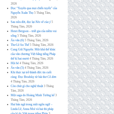
2026
Đọc “Xuyên qua mọi chiến tuyến” của
Nguyễn Xuân Thọ
5 Tháng Tám,
2026
Sau nửa đời, đọc lại
Nẻo về của ý
5
Tháng Tám, 2026
Henri Bergson – triết gia của niềm vui
sống
5 Tháng Tám, 2026
Án văn (6)
5 Tháng Tám, 2026
Thơ Lê An Thế
5 Tháng Tám, 2026
Cung Giũ Nguyên: Một khả thể khác
của văn chương Việt bằng tiếng Pháp
thế kỉ hai mươi
4 Tháng Tám, 2026
Hội hè
4 Tháng Tám, 2026
Án văn (5)
4 Tháng Tám, 2026
Khi thực tại trở thành đức tin cuối
cùng: Đọc Brodsky từ bài thơ
Cô đơn
4 Tháng Tám, 2026
Còn chút gì cho nghệ thuật
3 Tháng
Tám, 2026
Một saga do Hoàng Minh Tường kể
3
Tháng Tám, 2026
Hai bản ngã trong một ngôn ngữ –
Linda Lê, Anna Moï và hai thi pháp
của kí ức Việt trong tiếng Pháp
3