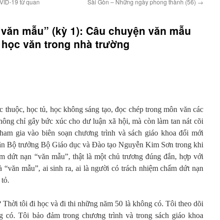
VID-19 từ quan
Sài Gòn – Những ngày phong thành (56)
→
văn mẫu” (kỳ 1): Câu chuyện văn mẫu
y học văn trong nhà trường
 thuộc, học tủ, học không sáng tạo, đọc chép trong môn văn các
không chỉ gây bức xúc cho dư luận xã hội, mà còn làm tan nát cõi
tham gia vào biên soạn chương trình và sách giáo khoa đổi mới
tân Bộ trưởng Bộ Giáo dục và Đào tạo Nguyễn Kim Sơn trong khi
m dứt nạn “văn mẫu”, thật là một chủ trương đúng đắn, hợp với
 “văn mẫu”, ai sinh ra, ai là người có trách nhiệm chấm dứt nạn
tỏ.
Thời tôi đi học và đi thi những năm 50 là không có. Tôi theo dõi
 có. Tôi bảo đảm trong chương trình và trong sách giáo khoa