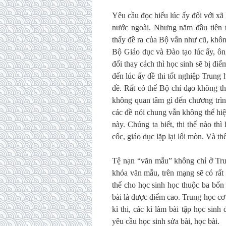
Yêu cầu đọc hiểu lúc ấy đối với xã h
nước ngoài. Nhưng năm đầu tiên t
thấy đề ra của Bộ vẫn như cũ, khôn
Bộ Giáo dục và Đào tạo lúc ấy, ông
đổi thay cách thì học sinh sẽ bị đi
đến lúc ấy đề thi tốt nghiệp Trung
đề. Rất có thể Bộ chỉ đạo không th
không quan tâm gì đến chương trình
các đề nói chung vẫn không thể hiệ
này. Chúng ta biết, thi thế nào th
cốc, giáo dục lặp lại lối mòn. Và t
Tệ nạn “văn mẫu” không chỉ ở Tru
khóa văn mẫu, trên mạng sẽ có rất 
thể cho học sinh học thuộc ba bốn 
bài là được điểm cao. Trung học cơ
kì thi, các kì làm bài tập học sin
yêu cầu học sinh sửa bài, học bài.