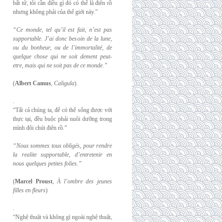
bất tử, tôi cần điều gì đó có thể là điên rồ
nhưng không phải của thế giới này.”
“Ce monde, tel qu’il est fait, n’est pas
supportable. J’ai donc besoin de la lune,
ou du
bonheur, ou de l’immortalité, de
quelque chose qui ne soit dement peut-
etre, mais qui
ne soit pas de ce monde.”
(
Albert Camus
,
Caligula
).
.
“Tất cả chúng ta, để có thể sống được với
thực tại, đều buộc phải nuôi dưỡng trong
mình đôi chút điên rồ.”
“Nous sommes tous obligés, pour rendre
la realite supportable, d’entretenir en
nous
quelques petites folies.”
(
Marcel Proust
,
À l’ombre des jeunes
filles en fleurs
)
.
“Nghệ thuật và không gì ngoài nghệ thuật,