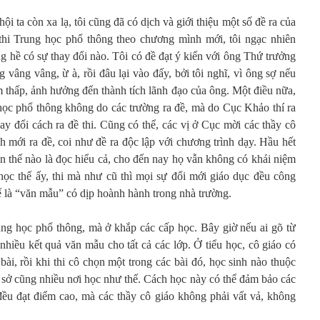
ội ta còn xa lạ, tôi cũng đã có dịch và giới thiệu một số đề ra của
hi Trung học phổ thông theo chương mình mới, tôi ngạc nhiên
g hề có sự thay đổi nào. Tôi có đề đạt ý kiến với ông Thứ trưởng
 vâng vâng, ừ à, rồi đâu lại vào đấy, bởi tôi nghĩ, vì ông sợ nếu
ểm thấp, ảnh hưởng đến thành tích lãnh đạo của ông. Một điều nữa,
 học phổ thông không do các trường ra đề, mà do Cục Khảo thí ra
ay đổi cách ra đề thi. Cũng có thể, các vị ở Cục mời các thầy cô
 mới ra đề, coi như đề ra độc lập với chương trình dạy. Hầu hết
n thế nào là đọc hiểu cả, cho đến nay họ vẫn không có khái niệm
ì học thế ấy, thi mà như cũ thì mọi sự đổi mới giáo dục đều công
hế là “văn mẫu” có dịp hoành hành trong nhà trường.
ng học phổ thông, mà ở khắp các cấp học. Bây giờ nếu ai gõ từ
nhiều kết quả văn mẫu cho tất cả các lớp. Ở tiểu học, cô giáo có
bài, rồi khi thi cô chọn một trong các bài đó, học sinh nào thuộc
 sở cũng nhiều nơi học như thế. Cách học này có thể đảm bảo các
h đều đạt điểm cao, mà các thầy cô giáo không phải vất vả, không