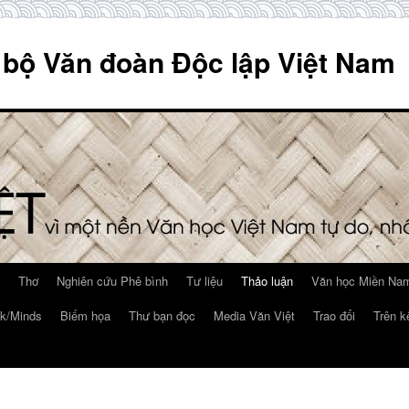
 bộ Văn đoàn Độc lập Việt Nam
Thơ
Nghiên cứu Phê bình
Tư liệu
Thảo luận
Văn học Miền Nam
k/Minds
Biếm họa
Thư bạn đọc
Media Văn Việt
Trao đổi
Trên k