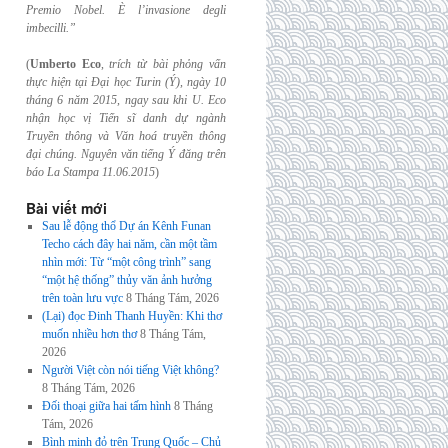
Premio Nobel. È l’invasione
degli
imbecilli.”
(
Umberto Eco
,
trích từ bài phỏng vấn
thực hiện tại Đại học Turin (Ý), ngày 10
tháng 6
năm 2015, ngay sau khi U. Eco
nhận học vị Tiến sĩ danh dự ngành
Truyền thông và
Văn hoá truyền thông
đại chúng. Nguyên văn tiếng Ý đăng trên
báo La Stampa
11.06.2015
)
Bài viết mới
Sau lễ động thổ Dự án Kênh Funan
Techo cách đây hai năm, cần một tầm
nhìn mới: Từ “một công trình” sang
“một hệ thống” thủy văn ảnh hưởng
trên toàn lưu vực
8 Tháng Tám, 2026
(Lại) đọc Đinh Thanh Huyền: Khi thơ
muốn nhiều hơn thơ
8 Tháng Tám,
2026
Người Việt còn nói tiếng Việt không?
8 Tháng Tám, 2026
Đối thoại giữa hai tấm hình
8 Tháng
Tám, 2026
Bình minh đỏ trên Trung Quốc – Chủ