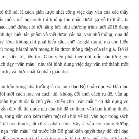
 thể nói là cách giản lược nhất công việc dạy văn của các thầy
y móc, mà học sinh thì không thu nhận được gì về tri thức, kĩ
 nào, chứ đừng nói tới năng lực như chương trình mới 2018 đang
nh đọc hiểu tác phẩm và viết được các bài văn phổ thông, qua đó
duy. Đọc không chỉ phải hiểu câu, chữ tác giả dùng, mà còn hiểu
 tứ trong bài thì mới mong hiểu được thông điệp của tác giả. Đó là
 mỉ, kiên trì, liên tục. Giáo viên phải theo dõi, uốn nắn từng em
ch dạy “văn mẫu” như tôi hình dung việc dạy văn trở thành một
ược, và thực chất là phản giáo dục.
lan tràn trong nhà trường là do lãnh đạo Bộ Giáo dục và Đào tạo
đổi mới cách học và cách thi, không đổi mới cách ra đề, vẫn áp
phần học thuộc là chủ yếu, khiến cho “văn mẫu” có đất dụng võ
gần đây đề thi quốc gia của Bộ đã có thêm văn bản không thuộc
ận, song vẫn còn kèm thêm một câu hỏi về bài văn học trong sách
ỏ tài học thuộc, rất cũ và phản cảm. Vậy là vẫn còn dung dưỡng
nạn “văn mẫu” thì trước hết Bộ phải kiên quyết thay đổi chỉ đạo
 đề văn trong bài tập và trong các kì thi. Đặc biệt Cục Khảo thí