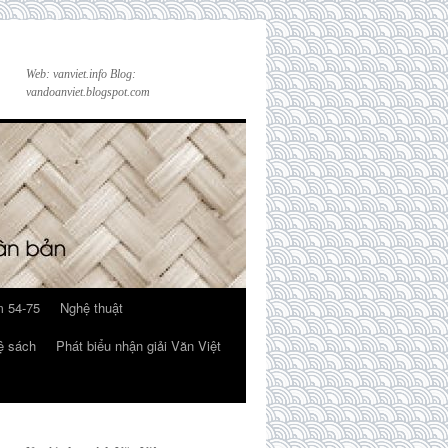
Web: vanviet.info Blog:
vandoanviet.blogspot.com
 54-75
Nghệ thuật
ệ sách
Phát biểu nhận giải Văn Việt