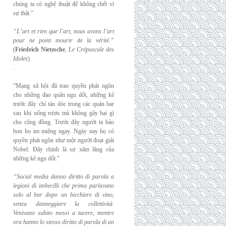
chúng ta có nghệ thuật để không chết vì
sự thật.”
“L’art et rien que l’art, nous avons l’art
pour ne point mourir de la vérité.”
(
Friedrich
Nietzsche
,
Le Crépuscule des
Idoles
)
.
“Mạng xã hội đã trao quyền phát ngôn
cho những đạo quân ngu dốt, những kẻ
trước đây chỉ tán dóc trong các quán bar
sau khi uống rượu mà không gây hại gì
cho cộng đồng. Trước đây người ta bảo
bọn họ im miệng ngay. Ngày nay họ có
quyền phát ngôn như một người đoạt giải
Nobel. Đây chính là sự xâm lăng của
những kẻ ngu dốt.”
“Social media danno diritto di parola a
legioni di imbecilli che prima parlavano
solo al
bar dopo un bicchiere di vino,
senza danneggiare la collettività.
Venivano subito messi a
tacere, mentre
ora hanno lo stesso diritto di parola di un