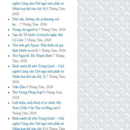
nghĩa Cộng sản Chế ngự một phần tư
Nhân loại thế nào (kỳ 4)
8 Tháng Tám,
2026
Nhà văn, không cần ai thương xót
họ…
7 Tháng Tám, 2026
Trong cõi người ta
7 Tháng Tám, 2026
Tạp chí Tổ Quốc và truyện ngắn
Anh
Cò Lấm
7 Tháng Tám, 2026
Thư tình gửi Ngoại
: Một thiên sử gia
đình khiến ta rơi lệ
7 Tháng Tám, 2026
Thơ Nguyễn Thị Thanh Bình
7 Tháng
Tám, 2026
Bình minh đỏ trên Trung Quốc – Chủ
nghĩa Cộng sản Chế ngự một phần tư
Nhân loại thế nào (kỳ 3)
7 Tháng Tám,
2026
Trần Dần
6 Tháng Tám, 2026
Thơ Trung Dũng Kqđ
6 Tháng Tám,
2026
Giới thiệu sách
Kinh tế tư nhân Việt
Nam
(Trần Văn Thọ và đồng sự)
6
Tháng Tám, 2026
Bình minh đỏ trên Trung Quốc – Chủ
nghĩa Cộng sản Chế ngự một phần tư
Nhân loại thế nào (kỳ 2)
6 Tháng Tám,