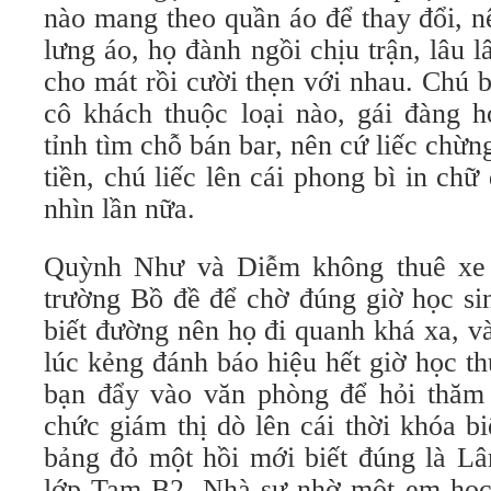
nào mang theo quần áo để thay đổi, 
lưng áo, họ đành ngồi chịu trận, lâu l
cho mát rồi cười thẹn với nhau. Chú 
cô khách thuộc loại nào, gái đàng h
tỉnh tìm chỗ bán bar, nên cứ liếc chừn
tiền, chú liếc lên cái phong bì in chữ 
nhìn lần nữa.
Quỳnh Như và Diễm không thuê xe c
trường Bồ đề để chờ đúng giờ học si
biết đường nên họ đi quanh khá xa, v
lúc kẻng đánh báo hiệu hết giờ học t
bạn đẩy vào văn phòng để hỏi thăm
chức giám thị dò lên cái thời khóa b
bảng đỏ một hồi mới biết đúng là Lâ
lớp Tam B2. Nhà sư nhờ một em học