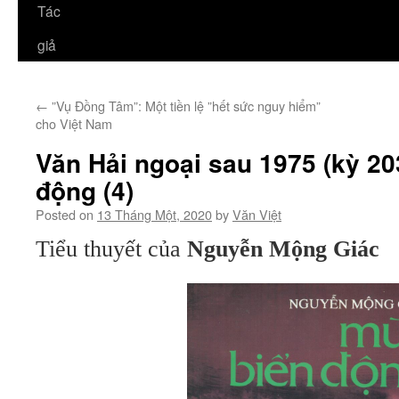
Tác
giả
←
”Vụ Đồng Tâm”: Một tiền lệ ”hết sức nguy hiểm”
cho Việt Nam
Văn Hải ngoại sau 1975 (kỳ 20
động (4)
Posted on
13 Tháng Một, 2020
by
Văn Việt
Tiểu thuyết của
Nguyễn Mộng Giác