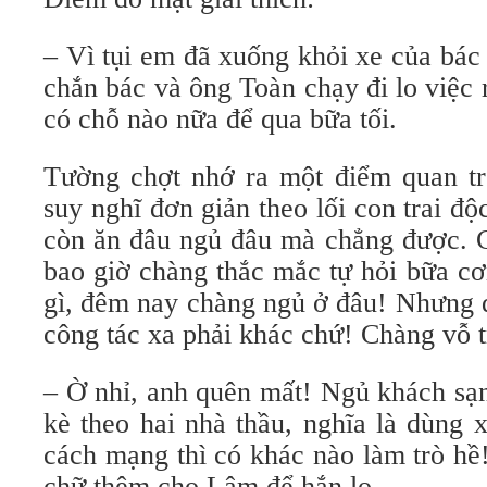
– Vì tụi em đã xuống khỏi xe của bác
chắn bác và ông Toàn chạy đi lo việc
có chỗ nào nữa để qua bữa tối.
Tường chợt nhớ ra một điểm quan t
suy nghĩ đơn giản theo lối con trai độc
còn ăn đâu ngủ đâu mà chẳng được. G
bao giờ chàng thắc mắc tự hỏi bữa cơ
gì, đêm nay chàng ngủ ở đâu! Nhưng đ
công tác xa phải khác chứ! Chàng vỗ t
– Ờ nhỉ, anh quên mất! Ngủ khách sạn
kè theo hai nhà thầu, nghĩa là dùng 
cách mạng thì có khác nào làm trò hề!
chữ thêm cho Lâm để hắn lo.