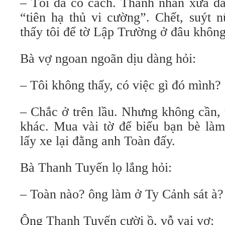
– Tôi đã có cách. Thánh nhân xưa đã
“tiên hạ thủ vi cường”. Chết, suýt 
thấy tôi để tờ Lập Trường ở đâu khôn
Bà vợ ngoan ngoãn dịu dàng hỏi:
– Tôi không thấy, có việc gì đó mình?
– Chắc ở trên lầu. Nhưng không cần, 
khác. Mua vài tờ để biếu bạn bè làm
lấy xe lại đằng anh Toàn đấy.
Bà Thanh Tuyến lọ lắng hỏi:
– Toàn nào? ông làm ở Ty Cảnh sát à?
Ông Thanh Tuyến cười ồ, vỗ vai vợ: