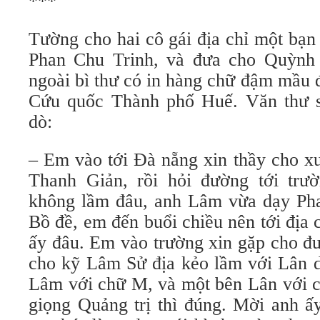
***
Tường cho hai cô gái địa chỉ một bạn
Phan Chu Trinh, và đưa cho Quỳnh
ngoài bì thư có in hàng chữ đậm mầu 
Cứu quốc Thành phố Huế. Văn thư 
dò:
– Em vào tới Ðà nẵng xin thầy cho x
Thanh Giản, rồi hỏi đường tới trư
không lầm đâu, anh Lâm vừa dạy Ph
Bồ đề, em đến buổi chiều nên tới địa
ấy đâu. Em vào trường xin gặp cho đ
cho kỹ Lâm Sử địa kẻo lầm với Lân 
Lâm với chữ M, và một bên Lân với c
giọng Quảng trị thì đúng. Mời anh ấ