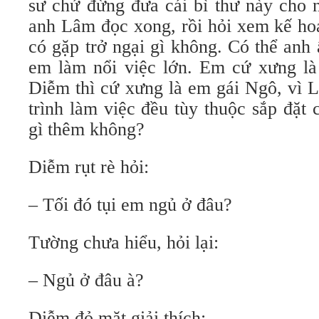
sư chứ đừng đưa cái bì thư này cho 
anh Lâm đọc xong, rồi hỏi xem kế ho
có gặp trở ngại gì không. Có thể anh
em làm nổi việc lớn. Em cứ xưng là
Diễm thì cứ xưng là em gái Ngô, vì 
trình làm việc đều tùy thuộc sắp đặt
gì thêm không?
Diễm rụt rè hỏi:
– Tối đó tụi em ngủ ở đâu?
Tường chưa hiểu, hỏi lại:
– Ngủ ở đâu à?
Diễm đỏ mặt giải thích: