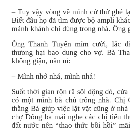
– Tuy vậy vòng về mình cứ thử ghé l
Biết đâu họ đã tìm được bộ ampli khá
mảnh khảnh chỉ dùng trong nhà. Ông 
Ông Thanh Tuyến mỉm cười, lắc đ
thưong hại bao dung cho vợ. Bà Th
không giận, năn nỉ:
– Mình nhớ nhá, mình nhá!
Suốt thời gian rộn rã sôi động đó, cử
có một mình bà chủ trông nhà. Chị G
thằng Bá giúp việc lặt vặt cũng ở nhà
chợ Đông ba mải nghe các chị tiểu th
đất nước nên “thao thức bồi hồi” mã