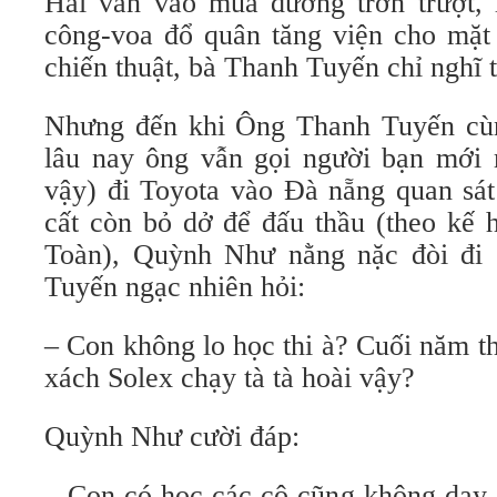
Hải vân vào mùa đường trơn trượt, 
công-voa đổ quân tăng viện cho mặt 
chiến thuật, bà Thanh Tuyến chỉ nghĩ t
Nhưng đến khi Ông Thanh Tuyến cùn
lâu nay ông vẫn gọi người bạn mới 
vậy) đi Toyota vào Đà nẵng quan sát
cất còn bỏ dở để đấu thầu (theo kế 
Toàn), Quỳnh Như nằng nặc đòi đi
Tuyến ngạc nhiên hỏi:
– Con không lo học thi à? Cuối năm th
xách Solex chạy tà tà hoài vậy?
Quỳnh Như cười đáp:
– Con có học các cô cũng không dạy 