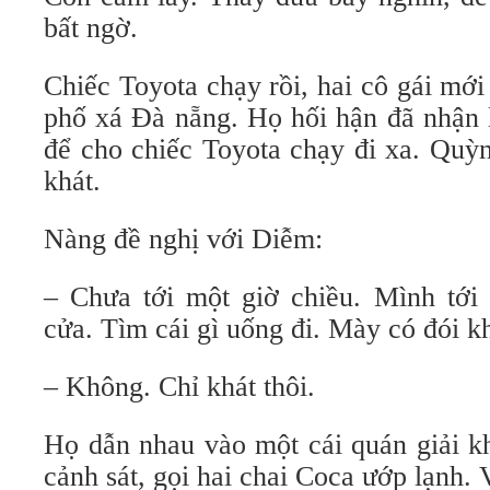
bất ngờ.
Chiếc Toyota chạy rồi, hai cô gái mớ
phố xá Đà nẵng. Họ hối hận đã nhận 
để cho chiếc Toyota chạy đi xa. Quỳ
khát.
Nàng đề nghị với Diễm:
– Chưa tới một giờ chiều. Mình tớ
cửa. Tìm cái gì uống đi. Mày có đói 
– Không. Chỉ khát thôi.
Họ dẫn nhau vào một cái quán giải k
cảnh sát, gọi hai chai Coca ướp lạnh. 