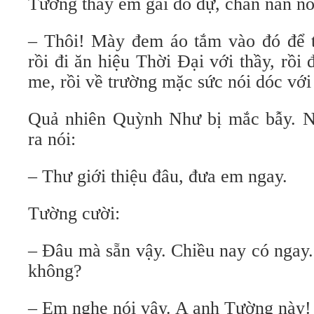
Tường thấy em gái do dự, chán nản nó
– Thôi! Mày đem áo tắm vào đó để t
rồi đi ăn hiệu Thời Đại với thầy, rồ
me, rồi về trường mặc sức nói dóc với 
Quả nhiên Quỳnh Như bị mắc bẫy. Nà
ra nói:
– Thư giới thiệu đâu, đưa em ngay.
Tường cười:
– Đâu mà sẵn vậy. Chiều nay có ngay.
không?
– Em nghe nói vậy. A anh Tường này!