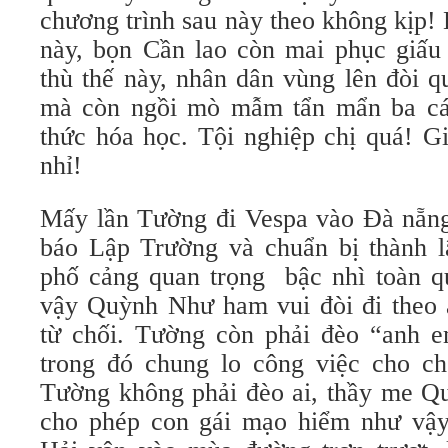
chương trình sau này theo không kịp! 
này, bọn Cần lao còn mai phục giấu
thù thế này, nhân dân vùng lên đòi q
mà còn ngồi mò mẫm tẩn mẩn ba cái
thức hóa học. Tội nghiệp chị quá! G
nhỉ!
Mấy lần Tường đi Vespa vào Ðà nẵng
báo Lập Trường và chuẩn bị thành lậ
phố cảng quan trọng bậc nhì toàn q
vậy Quỳnh Như ham vui đòi đi theo 
từ chối. Tường còn phải đèo “anh 
trong đó chung lo công việc cho c
Tường không phải đèo ai, thầy me 
cho phép con gái mạo hiểm như vậy