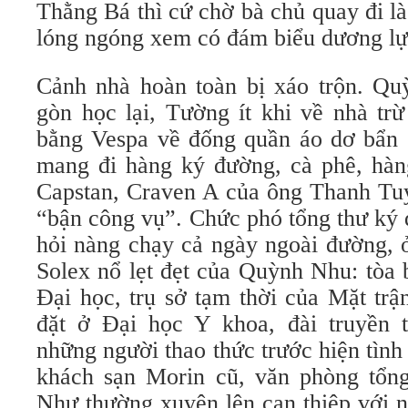
Thằng Bá thì cứ chờ bà chủ quay đi l
lóng ngóng xem có đám biểu dương lự
Cảnh nhà hoàn toàn bị xáo trộn. Qu
gòn học lại, Tường ít khi về nhà tr
bằng Vespa về đống quần áo dơ bẩn c
mang đi hàng ký đường, cà phê, hàng
Capstan, Craven A của ông Thanh T
“bận công vụ”. Chức phó tổng thư ký 
hỏi nàng chạy cả ngày ngoài đường, 
Solex nổ lẹt đẹt của Quỳnh Nhu: tòa
Đại học, trụ sở tạm thời của Mặt tr
đặt ở Đại học Y khoa, đài truyền 
những người thao thức trước hiện tình 
khách sạn Morin cũ, văn phòng tổn
Như thường xuyên lên can thiệp với n