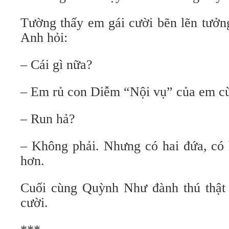
Tường thấy em gái cười bẽn lẽn tưởn
Anh hỏi:
– Cái gì nữa?
– Em rủ con Diễm “Nội vụ” của em c
– Run hả?
– Không phải. Nhưng có hai đứa, có
hơn.
Cuối cùng Quỳnh Như đành thú thật
cười.