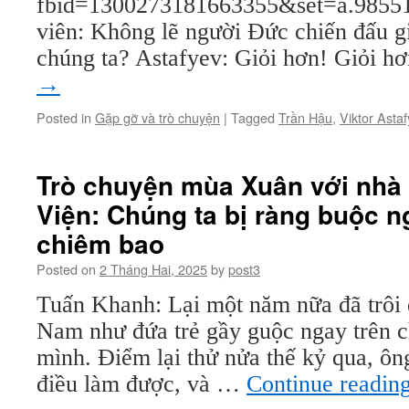
fbid=1300273181663355&set=a.9855
viên: Không lẽ người Đức chiến đấu g
chúng ta? Astafyev: Giỏi hơn! Giỏi 
→
Posted in
Gặp gỡ và trò chuyện
|
Tagged
Trần Hậu
,
Viktor Asta
Trò chuyện mùa Xuân với nhà
Viện: Chúng ta bị ràng buộc n
chiêm bao
Posted on
2 Tháng Hai, 2025
by
post3
Tuấn Khanh: Lại một năm nữa đã trôi 
Nam như đứa trẻ gầy guộc ngay trên 
mình. Điểm lại thử nửa thế kỷ qua, ôn
điều làm được, và …
Continue readin