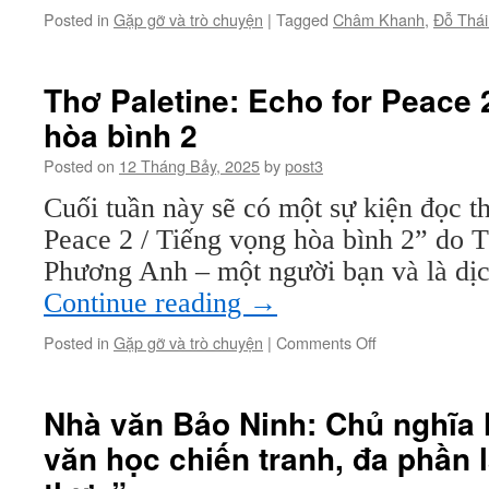
Posted in
Gặp gỡ và trò chuyện
|
Tagged
Châm Khanh
,
Đỗ Thái
Thơ Paletine: Echo for Peace 
hòa bình 2
Posted on
12 Tháng Bảy, 2025
by
post3
Cuối tuần này sẽ có một sự kiện đọc t
Peace 2 / Tiếng vọng hòa bình 2” do 
Phương Anh – một người bạn và là dị
Continue reading
→
on
Posted in
Gặp gỡ và trò chuyện
|
Comments Off
Thơ
Paletine:
Echo
Nhà văn Bảo Ninh: Chủ nghĩa 
for
văn học chiến tranh, đa phần 
Peace
2