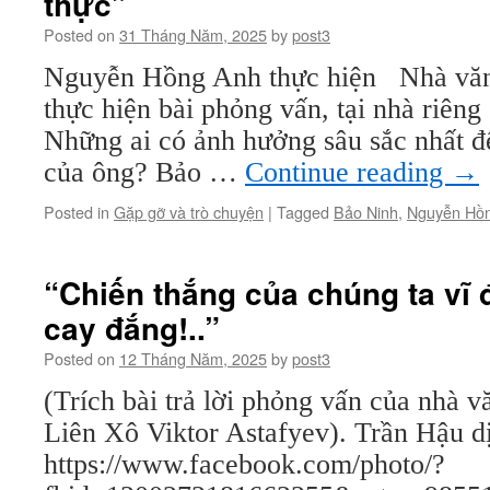
thực”
/
Tiếng
Posted on
31 Tháng Năm, 2025
by
post3
vọng
hòa
Nguyễn Hồng Anh thực hiện Nhà văn
bình
thực hiện bài phỏng vấn, tại nhà riê
2
Những ai có ảnh hưởng sâu sắc nhất đ
của ông? Bảo …
Continue reading
→
Posted in
Gặp gỡ và trò chuyện
|
Tagged
Bảo Ninh
,
Nguyễn Hồ
“Chiến thắng của chúng ta vĩ
cay đắng!..”
Posted on
12 Tháng Năm, 2025
by
post3
(Trích bài trả lời phỏng vấn của nhà v
Liên Xô Viktor Astafyev). Trần Hậu d
https://www.facebook.com/photo/?