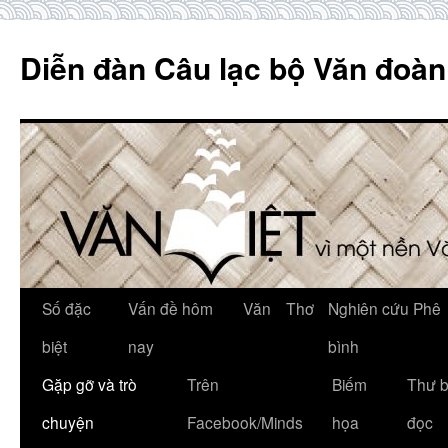
Skip
to
Diễn đàn Câu lạc bộ Văn đoàn
content
Số đặc
Vấn đề hôm
Văn
Thơ
Nghiên cứu Phê
biệt
nay
bình
Gặp gỡ và trò
Trên
Biếm
Thư 
chuyện
Facebook/Minds
họa
đọc