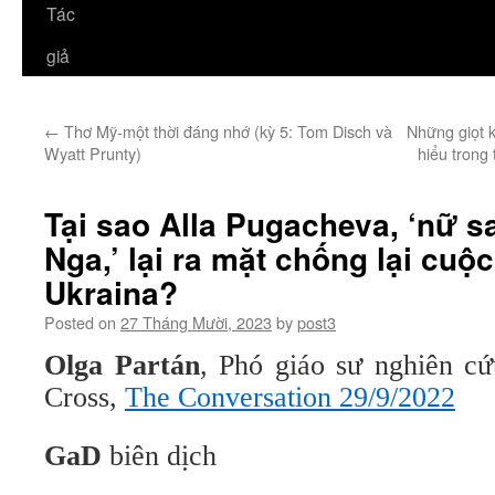
Tác
giả
←
Thơ Mỹ-một thời đáng nhớ (kỳ 5: Tom Disch và
Những giọt k
Wyatt Prunty)
hiểu trong 
Tại sao Alla Pugacheva, ‘nữ 
Nga,’ lại ra mặt chống lại cuộ
Ukraina?
Posted on
27 Tháng Mười, 2023
by
post3
Olga Partán
, Phó giáo sư nghiên c
Cross,
The Conversation 29/9/2022
GaD
biên dịch