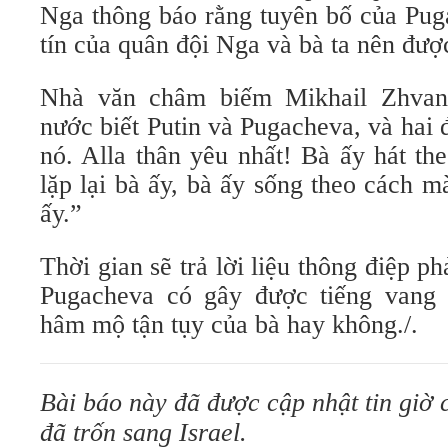
Nga thông báo rằng tuyên bố của Pug
tín của quân đội Nga và bà ta nên được
Nhà văn châm biếm Mikhail Zhva
nước biết Putin và Pugacheva, và hai 
nó. Alla thân yêu nhất! Bà ấy hát t
lặp lại bà ấy, bà ấy sống theo cách m
ấy.”
Thời gian sẽ trả lời liệu thông điệp p
Pugacheva có gây được tiếng vang 
hâm mộ tận tụy của bà hay không./.
Bài báo này đã đ
ượ
c c
ậ
p nh
ậ
t tin g
i
ờ 
đã tr
ố
n sang Israel.