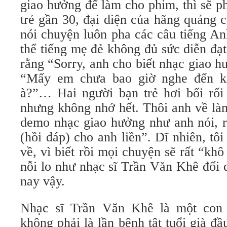
giao hưởng để làm cho phim, thì sẽ p
trẻ gần 30, đại diện của hãng quảng 
nói chuyện luôn pha các câu tiếng An
thể tiếng mẹ đẻ không đủ sức diễn đạt
rằng “Sorry, anh cho biết nhạc giao hư
“Mấy em chưa bao giờ nghe đến k
à?”… Hai người bạn trẻ hơi bối rối
nhưng không nhớ hết. Thôi anh về là
demo nhạc giao hưởng như anh nói, r
(hồi đáp) cho anh liền”. Dĩ nhiên, tôi
về, vì biết rồi mọi chuyện sẽ rất “kh
nỗi lo như nhạc sĩ Trần Văn Khê đối 
nay vậy.
Nhạc sĩ Trần Văn Khê là một con 
không phải là lần bệnh tật tuổi già đ