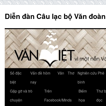
Skip
to
Diễn đàn Câu lạc bộ Văn đoàn
content
Số đặc
Vấn đề hôm
Văn
Thơ
Nghiên cứu Phê
biệt
nay
bình
Gặp gỡ và trò
Trên
Biếm
Thư 
chuyện
Facebook/Minds
họa
đọc