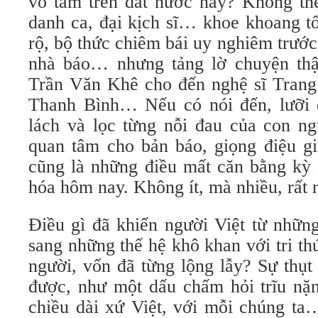
vô tâm trên đất nước này? Không th
danh ca, đại kịch sĩ… khoe khoang tổ
rộ, bộ thức chiêm bái uy nghiêm trước
nhà báo… nhưng tảng lờ chuyện thật
Trần Văn Khê cho đến nghệ sĩ Trang
Thanh Bình… Nếu có nói đến, lưỡi 
lách và lọc từng nỗi đau của con ng
quan tâm cho bản báo, giọng điệu gi
cũng là những điều mất căn bằng kỳ 
hóa hôm nay. Không ít, mà nhiều, rất 
Điều gì đã khiến người Việt từ nhữn
sang những thế hệ khô khan với tri t
người, vốn đã từng lộng lẫy? Sự thụt
được, như một dấu chấm hỏi trĩu nặn
chiều dài xứ Việt, với mỗi chúng ta