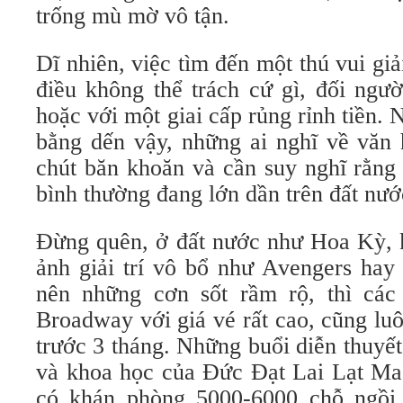
trống mù mờ vô tận.
Dĩ nhiên, việc tìm đến một thú vui giả
điều không thể trách cứ gì, đối ngư
hoặc với một giai cấp rủng rỉnh tiền.
bằng dến vậy, những ai nghĩ về văn 
chút băn khoăn và cần suy nghĩ rằng 
bình thường đang lớn dần trên đất nướ
Đừng quên, ở đất nước như Hoa Kỳ, k
ảnh giải trí vô bổ như Avengers ha
nên những cơn sốt rầm rộ, thì các
Broadway với giá vé rất cao, cũng lu
trước 3 tháng. Những buổi diễn thuyết 
và khoa học của Đức Đạt Lai Lạt Ma 
có khán phòng 5000-6000 chỗ ngồi