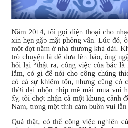
Năm 2014, tôi gọi điện thoại cho nh
xin hẹn gặp mặt phỏng vấn. Lúc đó, ô
một đợt nằm ở nhà thương khá dài. K
trò chuyện là để đưa lên báo, ông ng
hỏi lại “thật ra, công việc của bác l
lắm, có gì để nói cho công chúng thí
có cả sự khiêm tốn, nhưng cũng có c
thời đại nhộn nhịp mê mãi mua vui h
ấy, tôi chợt nhận cả một khung cảnh 
Nam, trong một tình cảm buồn vui lẫn 
Quả thật, có thể công việc nghiên c