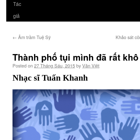
Tác
giả
←
Âm trầm Tuệ Sỹ
Khảo sát cô
Thành phố tụi mình đã rất khô
Posted on
27 Tháng Sáu, 2015
by
Văn Việt
Nhạc sĩ Tuấn Khanh