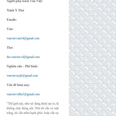
Người phụ trách Văn Việt:
Trịnh Y Thư
Emails:
Văn:
vanviet.van14@gmail.com
Thơ:
tho.vanviet.vd@gmail.com
Nghiên cứu – Phê bình:
vanviet.ncpb@gmail.com
Vấn đề hôm nay:
vanviet.vdhn1@gmail.com
“Thế giới này, như nó đang được tạo ra, là
không chịu đựng nổi. Nên tôi cần có mặt
trăng, tôi cần niềm hạnh phúc hoặc cần sự