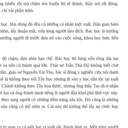
 khiếu rồi mà chăm rèn luyện thì sẽ thành, thầy nói rất đúng.
 chỉ vài phần trăm.
c học. Hai dòng đó đều có những cá nhân kiệt xuất. Dân gian bám
hiệm, lấy thuận mắt, vừa lòng người làm đích. Bác học là trường
a những người đi trước đưa nó vào cuộc sống, khoa học hơn, bền
 độ chậm, tầm nhìn hạn chế. Bác học thì lưng vốn rộng dài hai
đi xa nên có thành quả lớn. Thái sư Trần Thủ Độ không biết chữ
rần, giáo sư Nguyễn Tài Thu, bác sĩ đông y nghiên cứu nổi danh
chê là không theo nổi Tây học nhưng đi vào y học dân tộc lại xuất
n Chánh không theo Tây họa được, nhưng ông thầy Tac-đi-ơ nhận
lụa và ông thành danh tiếng là người đầu khai phá lĩnh vực này.
 theo tạng người có những tiềm năng sâu kín. Đó cũng là những
nào cũng có thể nhìn ra. Cái này thì không thể lấy tại chức hay
 trị may ra có một hai vị xuất sắc thành lãnh tụ. Một trăm người