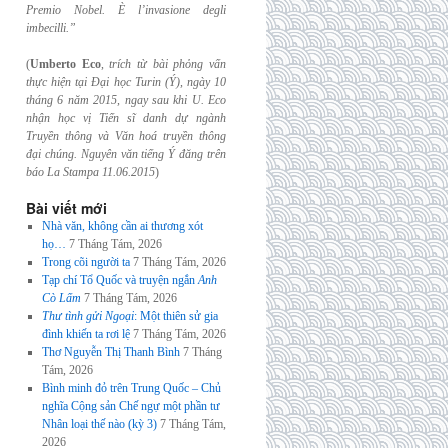
Premio Nobel. È l’invasione
degli
imbecilli.”
(
Umberto Eco
,
trích từ bài phỏng vấn
thực hiện tại Đại học Turin (Ý), ngày 10
tháng 6
năm 2015, ngay sau khi U. Eco
nhận học vị Tiến sĩ danh dự ngành
Truyền thông và
Văn hoá truyền thông
đại chúng. Nguyên văn tiếng Ý đăng trên
báo La Stampa
11.06.2015
)
Bài viết mới
Nhà văn, không cần ai thương xót
họ…
7 Tháng Tám, 2026
Trong cõi người ta
7 Tháng Tám, 2026
Tạp chí Tổ Quốc và truyện ngắn
Anh
Cò Lấm
7 Tháng Tám, 2026
Thư tình gửi Ngoại
: Một thiên sử gia
đình khiến ta rơi lệ
7 Tháng Tám, 2026
Thơ Nguyễn Thị Thanh Bình
7 Tháng
Tám, 2026
Bình minh đỏ trên Trung Quốc – Chủ
nghĩa Cộng sản Chế ngự một phần tư
Nhân loại thế nào (kỳ 3)
7 Tháng Tám,
2026