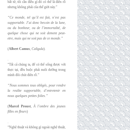
bất tử, tôi cần điều gì đó có thể là điên rồ
nhưng không phải của thế giới này.”
“Ce monde, tel qu’il est fait, n’est pas
supportable. J’ai donc besoin de la lune,
ou du
bonheur, ou de l’immortalité, de
quelque chose qui ne soit dement peut-
etre, mais qui
ne soit pas de ce monde.”
(
Albert Camus
,
Caligula
).
.
“Tất cả chúng ta, để có thể sống được với
thực tại, đều buộc phải nuôi dưỡng trong
mình đôi chút điên rồ.”
“Nous sommes tous obligés, pour rendre
la realite supportable, d’entretenir en
nous
quelques petites folies.”
(
Marcel Proust
,
À l’ombre des jeunes
filles en fleurs
)
.
“Nghệ thuật và không gì ngoài nghệ thuật,