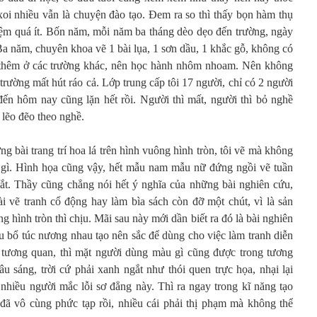
i nhiều vẫn là chuyện đào tạo. Đem ra so thì thấy bọn hàm thụ
hiệm quá ít. Bốn năm, mỗi năm ba tháng dèo dẹo đến trường, ngày
a năm, chuyên khoa vẽ 1 bài lụa, 1 sơn dầu, 1 khắc gỗ, không có
g thêm ở các trường khác, nên học hành nhôm nhoam. Nên không
trường mất hút ráo cả. Lớp trung cấp tôi 17 người, chỉ có 2 người
đến hôm nay cũng lặn hết rồi. Người thì mất, người thì bỏ nghề
 lẽo đẽo theo nghề.
g bài trang trí hoa lá trên hình vuông hình tròn, tôi vẽ mà không
m gì. Hình họa cũng vậy, hết mẫu nam mẫu nữ đứng ngồi vẽ tuần
ắt. Thầy cũng chẳng nói hết ý nghĩa của những bài nghiên cứu,
ài vẽ tranh cổ động hay làm bìa sách còn đỡ một chút, vì là sản
g hình tròn thì chịu. Mãi sau này mới dần biết ra đó là bài nghiên
bổ túc nương nhau tạo nên sắc để dùng cho việc làm tranh diễn
à tương quan, thì mặt người dùng màu gì cũng được trong tương
 sáng, trời cứ phải xanh ngắt như thói quen trực họa, nhại lại
h nhiều người mắc lỗi sơ đẳng này. Thì ra ngay trong kĩ năng tạo
ã vô cùng phức tạp rồi, nhiều cái phải thị phạm mà không thể