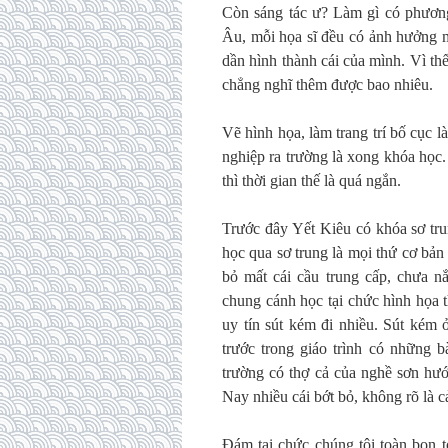
Còn sáng tác ư? Làm gì có phương
Âu, mỗi họa sĩ đều có ảnh hưởng m
dần hình thành cái của mình. Vì t
chẳng nghĩ thêm được bao nhiêu.
Vẽ hình họa, làm trang trí bố cục 
nghiệp ra trường là xong khóa học
thì thời gian thế là quá ngắn.
Trước đây Yết Kiêu có khóa sơ tru
học qua sơ trung là mọi thứ cơ bản
bỏ mất cái cầu trung cấp, chưa 
chung cánh học tại chức hình họa
uy tín sút kém đi nhiều. Sút kém 
trước trong giáo trình có những b
trường có thợ cả của nghề sơn hướ
Nay nhiều cái bớt bỏ, không rõ là c
Đám tại chức chúng tôi toàn bọn 