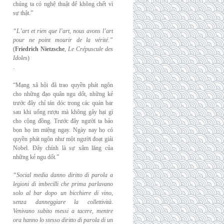
chúng ta có nghệ thuật để không chết vì
sự thật.”
“L’art et rien que l’art, nous avons l’art
pour ne point mourir de la vérité.”
(
Friedrich
Nietzsche
,
Le Crépuscule des
Idoles
)
.
“Mạng xã hội đã trao quyền phát ngôn
cho những đạo quân ngu dốt, những kẻ
trước đây chỉ tán dóc trong các quán bar
sau khi uống rượu mà không gây hại gì
cho cộng đồng. Trước đây người ta bảo
bọn họ im miệng ngay. Ngày nay họ có
quyền phát ngôn như một người đoạt giải
Nobel. Đây chính là sự xâm lăng của
những kẻ ngu dốt.”
“Social media danno diritto di parola a
legioni di imbecilli che prima parlavano
solo al
bar dopo un bicchiere di vino,
senza danneggiare la collettività.
Venivano subito messi a
tacere, mentre
ora hanno lo stesso diritto di parola di un