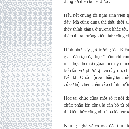
dùng lời diễn tả hết được.
Hầu hết chúng tôi nghĩ sinh viên 
đấy. Mà cũng đúng thế thật, thời g
thầy thỉnh giảng ở trường khác tới
thêm thì ra trường kiến thức cũng 
Hình như bây giờ trường Yết Kiêu 
gian đào tạo đại học 5 năm chỉ cò
nhà, học thêm ở ngoài thì may ra mới
bốn lần với phương tiện đầy đủ, c
Nên khi Quốc hội san bằng tại chức
có cơ hội chen chân vào chính trường
Học tại chức cũng một số ít nổi d
chức phần lớn cũng là cán bộ từ p
thì kiến thức cũng như hoa lộc vừn
Nhưng nghề vẽ có một đặc thù như