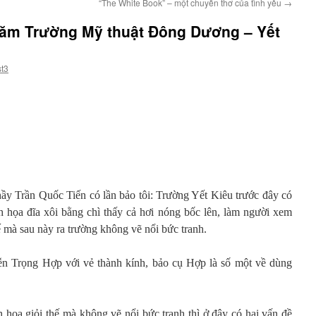
“The White Book” – một chuyến thơ của tình yêu
→
 năm Trường Mỹ thuật Đông Dương – Yết
t3
thầy Trần Quốc Tiến có lần bảo tôi: Trường Yết Kiêu trước đây có
h họa đĩa xôi bằng chì thấy cả hơi nóng bốc lên, làm người xem
 mà sau này ra trường không vẽ nổi bức tranh.
n Trọng Hợp với vẻ thành kính, bảo cụ Hợp là số một về dùng
 họa giỏi thế mà không vẽ nổi bức tranh thì ở đây có hai vấn đề