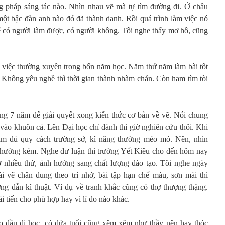
 pháp sáng tác nào. Nhìn nhau vẽ mà tự tìm đường đi. Ở châu
ột bậc đàn anh nào đó đã thành danh. Rồi quá trình làm việc nó
hế có người làm được, có người không. Tôi nghe thấy mơ hồ, cũng
là việc thường xuyên trong bốn năm học. Năm thứ năm làm bài tốt
. Không yêu nghề thì thời gian thành nhàm chán. Còn ham tìm tòi
ng 7 năm để giải quyết xong kiến thức cơ bản về vẽ. Nói chung
 vào khuôn cả. Lên Đại học chỉ dành thì giờ nghiên cứu thôi. Khi
nắm đủ quy cách trường sở, kĩ năng thường méo mó. Nên, nhìn
 thường kém. Nghe dư luận thì trường Yết Kiêu cho đến hôm nay
ở nhiều thứ, ảnh hưởng sang chất lượng đào tạo. Tôi nghe ngày
ài vẽ chân dung theo trí nhớ, bài tập hạn chế màu, sơn mài thì
ng dẫn kĩ thuật. Ví dụ về tranh khắc cũng có thợ thượng thặng.
ải tiến cho phù hợp hay vì lí do nào khác.
to đầu đi học, có đứa tuổi cũng xêm xêm như thầy nên hay thóc