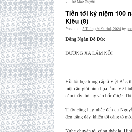
←
Thơ Mão Xuyên
Tiến tới kỷ niệm 100
Kiêu (8)
Posted on
8 Tháng Mười Hai, 2024
by
pos
Đông Ngàn Đỗ Đức
ĐƯỜNG XA LẮM NỖI
Hồi tôi học trung cấp ở Việt Bắc, 
một cậu giỏi hình họa lắm. Vẽ hìn
cảm thấy thò tay vào bốc được. Thế
Thầy cũng hay nhắc đến cụ Nguyễ
đen trắng đấy, khiến tôi càng tò mò.
Nghe chuyện tôi cũng thấy lạ. Hình