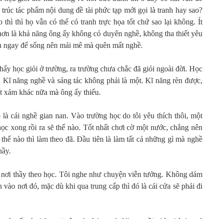
u trúc tác phẩm nội dung đề tài phức tạp mới gọi là tranh hay sao?
thì thì họ vẫn có thể có tranh trực họa tốt chứ sao lại không. Ít
hơn là khả năng ông ấy không có duyên nghề, không tha thiết yêu
ền ngay để sống nên mải mê mà quên mất nghề.
hấy học giỏi ở trường, ra trường chưa chắc đã giỏi ngoài đời. Học
. Kĩ năng nghề và sáng tác không phải là một. Kĩ năng rèn được,
ất xám khác nữa mà ông ấy thiếu.
là cái nghề gian nan. Vào trường học do tôi yêu thích thôi, một
học xong rồi ra sẽ thế nào. Tốt nhất chơi cờ một nước, chẳng nên
 thế nào thì làm theo đã. Đầu tiên là làm tất cả những gì mà nghề
hầy.
 nơi thầy theo học. Tôi nghe như chuyện viễn tưởng. Không dám
 vào nơi đó, mặc dù khi qua trung cấp thì đó là cái cửa sẽ phải đi