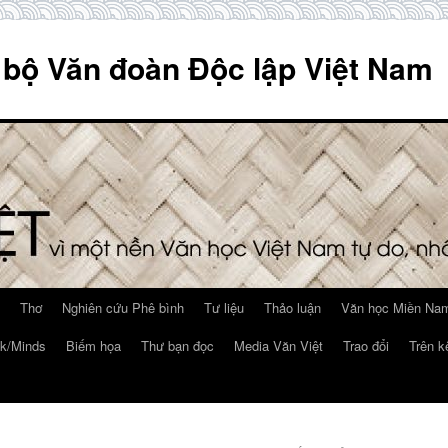
 bộ Văn đoàn Độc lập Việt Nam
Thơ
Nghiên cứu Phê bình
Tư liệu
Thảo luận
Văn học Miền Nam
k/Minds
Biếm họa
Thư bạn đọc
Media Văn Việt
Trao đổi
Trên k