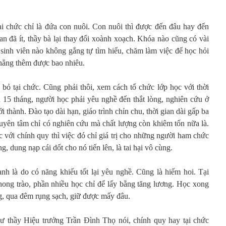
tại chức chỉ là đứa con nuôi. Con nuôi thì được đến đâu hay đến
ian đã ít, thầy bà lại thay đổi xoành xoạch. Khóa nào cũng có vài
, sinh viên nào không gắng tự tìm hiểu, chăm làm việc để học hỏi
chẳng thêm được bao nhiêu.
bỏ tại chức. Cũng phải thôi, xem cách tổ chức lớp học với thời
n 15 tháng, người học phải yêu nghề đến thắt lòng, nghiên cứu ở
 thành. Đào tạo dài hạn, giáo trình chỉn chu, thời gian dài gấp ba
huyên tâm chỉ có nghiên cứu mà chất lượng còn khiêm tốn nữa là.
 với chính quy thì việc đó chỉ giá trị cho những người ham chức
, dung nạp cái dốt cho nó tiến lên, là tai hại vô cùng.
anh là do có năng khiếu tốt lại yêu nghề. Cũng là hiếm hoi. Tại
hong trào, phần nhiều học chỉ để lấy bằng tăng lương. Học xong
g, qua đêm rụng sạch, giữ được mấy đâu.
 thầy Hiệu trưởng Trần Đình Thọ nói, chính quy hay tại chức