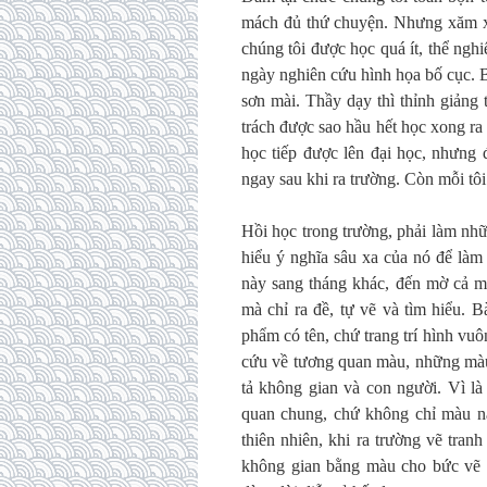
mách đủ thứ chuyện. Nhưng xăm xo
chúng tôi được học quá ít, thể ng
ngày nghiên cứu hình họa bố cục. B
sơn mài. Thầy dạy thì thỉnh giản
trách được sao hầu hết học xong ra 
học tiếp được lên đại học, nhưng 
ngay sau khi ra trường. Còn mỗi tôi
Hồi học trong trường, phải làm nhữn
hiểu ý nghĩa sâu xa của nó để là
này sang tháng khác, đến mờ cả m
mà chỉ ra đề, tự vẽ và tìm hiểu. B
phẩm có tên, chứ trang trí hình vuôn
cứu về tương quan màu, những màu 
tả không gian và con người. Vì l
quan chung, chứ không chỉ màu nâu
thiên nhiên, khi ra trường vẽ tran
không gian bằng màu cho bức vẽ đ