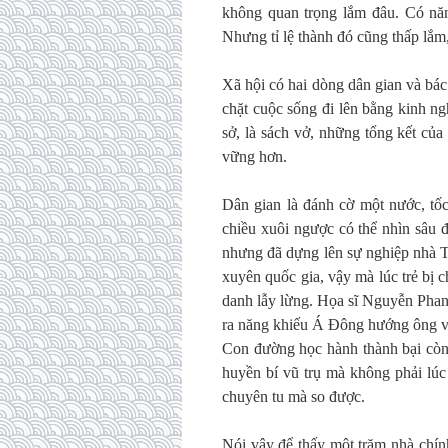
không quan trọng lắm đâu. Có năng
Nhưng tỉ lệ thành đó cũng thấp lắm,
Xã hội có hai dòng dân gian và bá
chặt cuộc sống đi lên bằng kinh ng
sở, là sách vở, những tổng kết củ
vững hơn.
Dân gian là đánh cờ một nước, tốc
chiều xuôi ngược có thể nhìn sâu 
nhưng đã dựng lên sự nghiệp nhà T
xuyên quốc gia, vậy mà lúc trẻ bị 
danh lẫy lừng. Họa sĩ Nguyễn Pha
ra năng khiếu Á Đông hướng ông vẽ 
Con đường học hành thành bại còn
huyền bí vũ trụ mà không phải lúc 
chuyên tu mà so được.
Nói vậy để thấy một trăm nhà chính