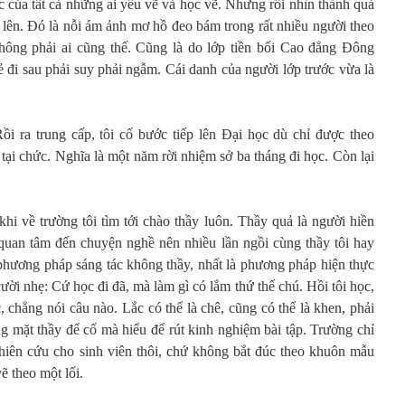
 của tất cả những ai yêu vẽ và học vẽ. Nhưng rồi nhìn thành quả
đè lên. Đó là nỗi ám ảnh mơ hồ đeo bám trong rất nhiều người theo
không phải ai cũng thế. Cũng là do lớp tiền bối Cao đẳng Đông
 đi sau phải suy phải ngẫm. Cái danh của người lớp trước vừa là
Rồi ra trung cấp, tôi cố bước tiếp lên Đại học dù chỉ được theo
tại chức. Nghĩa là một năm rời nhiệm sở ba tháng đi học. Còn lại
hi về trường tôi tìm tới chào thầy luôn. Thầy quả là người hiền
quan tâm đến chuyện nghề nên nhiều lần ngồi cùng thầy tôi hay
 phương pháp sáng tác không thầy, nhất là phương pháp hiện thực
ười nhẹ: Cứ học đi đã, mà làm gì có lắm thứ thế chú. Hồi tôi học,
, chẳng nói câu nào. Lắc có thể là chê, cũng có thể là khen, phải
ng mặt thầy để cố mà hiểu để rút kinh nghiệm bài tập. Trường chỉ
hiên cứu cho sinh viên thôi, chứ không bắt đúc theo khuôn mẫu
ẽ theo một lối.