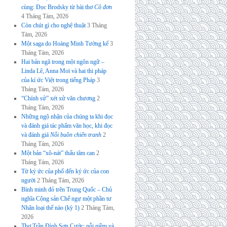
cùng: Đọc Brodsky từ bài thơ
Cô đơn
4 Tháng Tám, 2026
Còn chút gì cho nghệ thuật
3 Tháng
Tám, 2026
Một saga do Hoàng Minh Tường kể
3
Tháng Tám, 2026
Hai bản ngã trong một ngôn ngữ –
Linda Lê, Anna Moï và hai thi pháp
của kí ức Việt trong tiếng Pháp
3
Tháng Tám, 2026
“Chính sử” xét xử văn chương
2
Tháng Tám, 2026
Những ngộ nhận của chúng ta khi đọc
và đánh giá tác phẩm văn học, khi đọc
và đánh giá
Nỗi buồn chiến tranh
2
Tháng Tám, 2026
Một bản “xô-nát” thấu tâm can
2
Tháng Tám, 2026
Từ ký ức của phố đến ký ức của con
người
2 Tháng Tám, 2026
Bình minh đỏ trên Trung Quốc – Chủ
nghĩa Cộng sản Chế ngự một phần tư
Nhân loại thế nào (kỳ 1)
2 Tháng Tám,
2026
Thơ Trần Đình Sơn Cước: nỗi niềm và