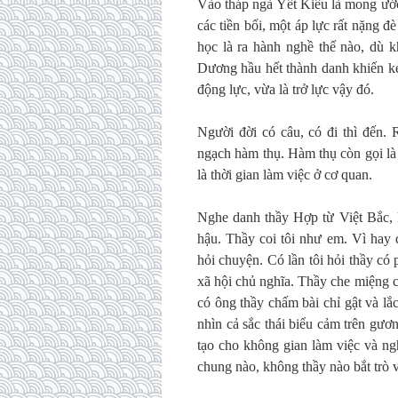
Vào tháp ngà Yết Kiêu là mong ước
các tiền bối, một áp lực rất nặng 
học là ra hành nghề thế nào, dù 
Dương hầu hết thành danh khiến kẻ
động lực, vừa là trở lực vậy đó.
Người đời có câu, có đi thì đến. 
ngạch hàm thụ. Hàm thụ còn gọi là 
là thời gian làm việc ở cơ quan.
Nghe danh thầy Hợp từ Việt Bắc, k
hậu. Thầy coi tôi như em. Vì hay 
hỏi chuyện. Có lần tôi hỏi thầy có
xã hội chủ nghĩa. Thầy che miệng c
có ông thầy chấm bài chỉ gật và lắc
nhìn cả sắc thái biểu cảm trên gươ
tạo cho không gian làm việc và ng
chung nào, không thầy nào bắt trò v