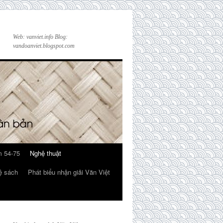
Web: vanviet.info Blog:
vandoanviet.blogspot.com
 54-75
Nghệ thuật
ệ sách
Phát biểu nhận giải Văn Việt