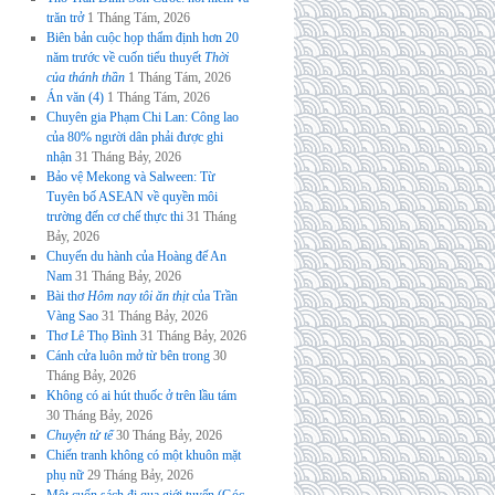
trăn trở
1 Tháng Tám, 2026
Biên bản cuộc họp thẩm định hơn 20
năm trước về cuốn tiểu thuyết
Thời
của thánh thần
1 Tháng Tám, 2026
Án văn (4)
1 Tháng Tám, 2026
Chuyên gia Phạm Chi Lan: Công lao
của 80% người dân phải được ghi
nhận
31 Tháng Bảy, 2026
Bảo vệ Mekong và Salween: Từ
Tuyên bố ASEAN về quyền môi
trường đến cơ chế thực thi
31 Tháng
Bảy, 2026
Chuyến du hành của Hoàng đế An
Nam
31 Tháng Bảy, 2026
Bài thơ
Hôm nay tôi ăn thịt
của Trần
Vàng Sao
31 Tháng Bảy, 2026
Thơ Lê Thọ Bình
31 Tháng Bảy, 2026
Cánh cửa luôn mở từ bên trong
30
Tháng Bảy, 2026
Không có ai hút thuốc ở trên lầu tám
30 Tháng Bảy, 2026
Chuyện tử tế
30 Tháng Bảy, 2026
Chiến tranh không có một khuôn mặt
phụ nữ
29 Tháng Bảy, 2026