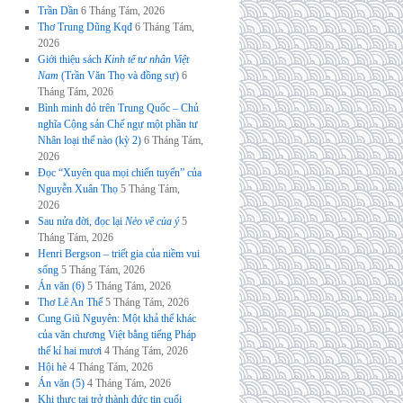
Trần Dần
6 Tháng Tám, 2026
Thơ Trung Dũng Kqđ
6 Tháng Tám,
2026
Giới thiệu sách
Kinh tế tư nhân Việt
Nam
(Trần Văn Thọ và đồng sự)
6
Tháng Tám, 2026
Bình minh đỏ trên Trung Quốc – Chủ
nghĩa Cộng sản Chế ngự một phần tư
Nhân loại thế nào (kỳ 2)
6 Tháng Tám,
2026
Đọc “Xuyên qua mọi chiến tuyến” của
Nguyễn Xuân Thọ
5 Tháng Tám,
2026
Sau nửa đời, đọc lại
Nẻo về của ý
5
Tháng Tám, 2026
Henri Bergson – triết gia của niềm vui
sống
5 Tháng Tám, 2026
Án văn (6)
5 Tháng Tám, 2026
Thơ Lê An Thế
5 Tháng Tám, 2026
Cung Giũ Nguyên: Một khả thể khác
của văn chương Việt bằng tiếng Pháp
thế kỉ hai mươi
4 Tháng Tám, 2026
Hội hè
4 Tháng Tám, 2026
Án văn (5)
4 Tháng Tám, 2026
Khi thực tại trở thành đức tin cuối