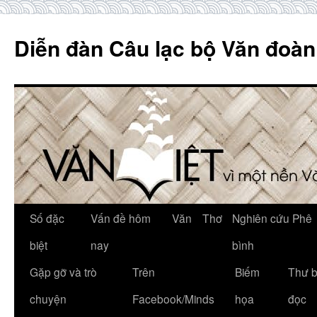
Skip
to
Diễn đàn Câu lạc bộ Văn đoàn
content
Số đặc
Vấn đề hôm
Văn
Thơ
Nghiên cứu Phê
biệt
nay
bình
Gặp gỡ và trò
Trên
Biếm
Thư 
chuyện
Facebook/Minds
họa
đọc