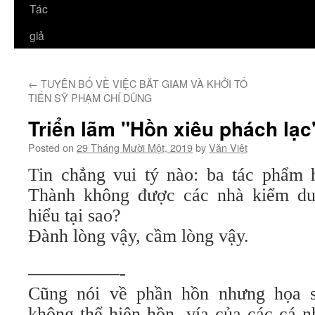
Tác
giả
←
TUYÊN BỐ VỀ VIỆC BẮT GIAM VÀ KHỞI TỐ
TIẾN SỸ PHẠM CHÍ DŨNG
Triển lãm "Hồn xiêu phách lạc
Posted on
29 Tháng Mười Một, 2019
by
Văn Việt
Tin chẳng vui tý nào: ba tác phẩm
Thành không được các nhà kiểm du
hiểu tại sao?
Đành lòng vậy, cầm lòng vậy.
—————-
Cũng nói về phần hồn nhưng họa 
không thể hiện hồn, vía của các cá n