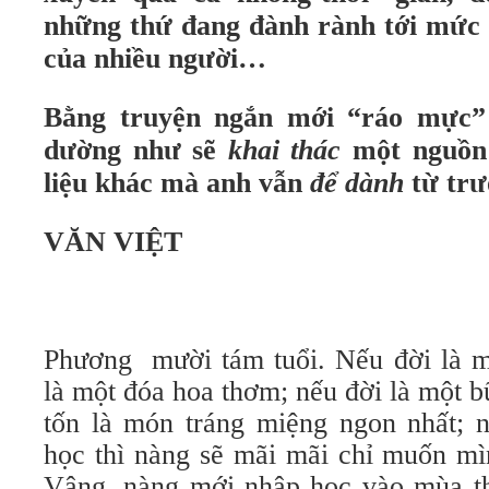
những thứ đang đành rành tới mức 
của nhiều người…
Bằng truyện ngắn mới “ráo mực”
dường như sẽ
khai thác
một nguồn 
liệu khác mà anh vẫn
để dành
từ tr
VĂN VIỆT
Phương mười tám tuổi. Nếu đời là m
là một đóa hoa thơm; nếu đời là một b
tốn là món tráng miệng ngon nhất; n
học thì nàng sẽ mãi mãi chỉ muốn mì
Vâng, nàng mới nhập học vào mùa t