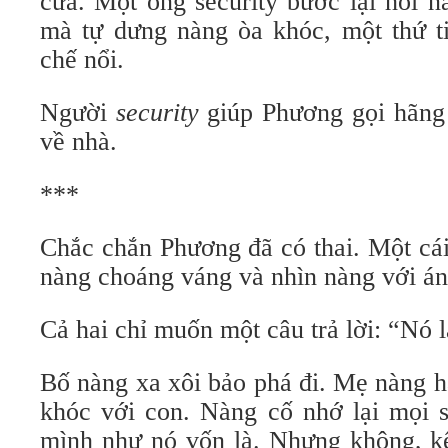
cửa. Một ông security bước lại hỏi n
mà tự dưng nàng òa khóc, một thứ 
chế nổi.
Người
security
giúp Phương gọi hãng 
về nhà.
***
Chắc chắn Phương đã có thai. Một cái
nàng choáng váng và nhìn nàng với án
Cả hai chỉ muốn một câu trả lời: “Nó 
Bố nàng xa xôi bảo phá đi. Mẹ nàng 
khóc với con. Nàng cố nhớ lại mọi s
mình như nó vốn là. Nhưng không, kể