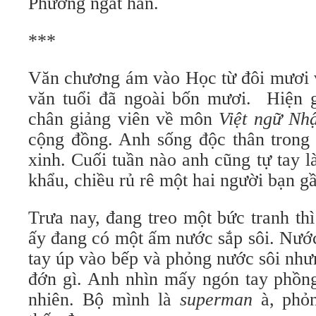
Phương ngất hẳn.
***
Văn chương ám vào Học từ đôi mươi v
văn tuổi đã ngoài bốn mươi. Hiện 
chân giảng viên về môn
Việt ngữ Nh
cộng đồng. Anh sống độc thân trong
xinh. Cuối tuần nào anh cũng tự tay 
khẩu, chiều rủ rê một hai người bạn gầ
Trưa nay, đang treo một bức tranh th
ấy đang có một ấm nước sắp sôi. Nước
tay úp vào bếp và phỏng nước sôi nh
đớn gì. Anh nhìn mấy ngón tay phồng
nhiên. Bộ mình là
superman
à, phỏn