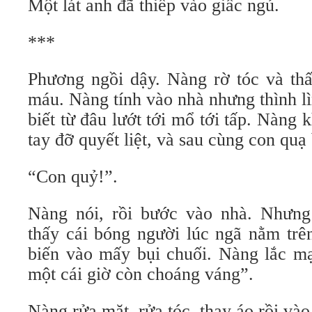
Một lát anh đã thiếp vào giấc ngủ.
***
Phương ngồi dậy. Nàng rờ tóc và thấ
máu. Nàng tính vào nhà nhưng thình l
biết từ đâu lướt tới mổ tới tấp. Nàng 
tay đỡ quyết liệt, và sau cùng con quạ
“Con quỷ!”.
Nàng nói, rồi bước vào nhà. Nhưng 
thấy cái bóng người lúc ngã nằm trên
biến vào mấy bụi chuối. Nàng lắc mạ
một cái giờ còn choáng váng”.
Nàng rửa mặt, rửa tóc, thay áo rồi và