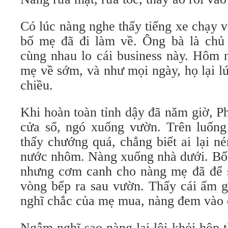
Có lúc nàng nghe thấy tiếng xe chạy 
bố mẹ đã đi làm về. Ông bà là chủ 
cùng nhau lo cái business này. Hôm 
mẹ về sớm, và như mọi ngày, họ lại lú
chiều.
Khi hoàn toàn tỉnh dậy đã năm giờ, P
cửa sổ, ngó xuống vườn. Trên luống
thấy chướng quá, chẳng biết ai lại n
nước nhôm. Nàng xuống nhà dưới. Bố m
nhưng cơm canh cho nàng mẹ đã để s
vòng bếp ra sau vườn. Thấy cái ấm g
nghĩ chắc của mẹ mua, nàng đem vào đ
Ngẫm nghĩ sao nàng lại lôi khỏi hộp 