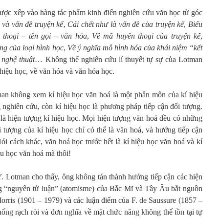
ược xếp vào hàng tác phẩm kinh điển nghiên cứu văn học từ góc
 và vấn đề truyện kể
,
Cái chết như là vấn đề của truyện kể
,
Biểu
 thoại – tên gọi – văn hóa
,
Về mã huyền thoại của truyện kể
,
ng của loại hình học
,
Về ý nghĩa mô hình hóa của khái niệm “kết
 nghệ thuật
… Không thể nghiên cứu lí thuyết tự sự của Lotman
hiệu học, về văn hóa và văn hóa học.
man không xem kí hiệu học văn hoá là một phân môn của kí hiệu
g nghiên cứu, còn kí hiệu học là phương pháp tiếp cận đối tượng.
là hiện tượng kí hiệu học. Mọi hiện tượng văn hoá đều có những
 tượng của kí hiệu học chỉ có thể là văn hoá, và hướng tiếp cận
Nói cách khác, văn hoá học trước hết là kí hiệu học văn hoá và kí
iệu học văn hoá mà thôi!
. Lotman cho thấy, ông không tán thành hướng tiếp cận các hiện
ng “nguyên tử luận” (atomisme) của Bắc Mĩ và Tây Âu bắt nguồn
orris (1901 – 1979) và các luận điểm của F. de Saussure (1857 –
hống rạch ròi và đơn nghĩa về mặt chức năng không thể tồn tại tự