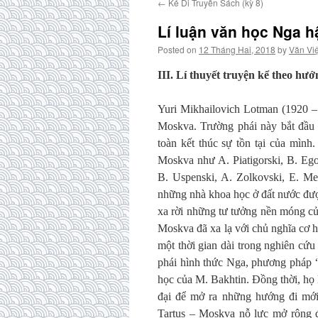
←
Kẻ Di Truyền Sách (kỳ 8)
Lí luận văn học Nga hậ
Posted on
12 Tháng Hai, 2018
by
Văn Việ
III. Lí thuyết truyện kể theo hư
Yuri Mikhailovich Lotman (1920 – 
Moskva. Trường phái này bắt đầu
toàn kết thúc sự tồn tại của mình
Moskva như A. Piatigorski, B. Ego
B. Uspenski, A. Zolkovski, E. Me
những nhà khoa học ở đất nước được
xa rời những tư tưởng nền móng củ
Moskva đã xa lạ với chủ nghĩa cơ h
một thời gian dài trong nghiên cứ
phái hình thức Nga, phương pháp “
học của M. Bakhtin. Đồng thời, họ l
đại để mở ra những hướng đi mới
Tartus – Moskva nỗ lực mở rộng đ