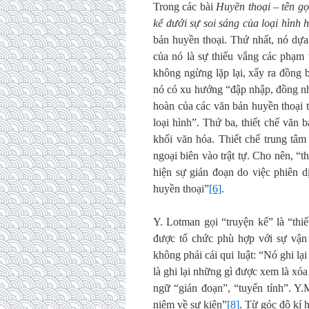
Trong các bài
Huyền thoại – tên gọ
kể dưới sự soi sáng của loại hình 
bản huyền thoại. Thứ nhất, nó dựa
của nó là sự thiếu vắng các phạm 
không ngừng lặp lại, xẩy ra đồng b
nó có xu hướng “đập nhập, đồng nhấ
hoàn của các văn bản huyền thoại t
loại hình”. Thứ ba, thiết chế văn
khối văn hóa. Thiết chế trung tâ
ngoại biên vào trật tự. Cho nên, “
hiện sự gián đoạn do việc phiên d
huyền thoại”
[6]
.
Y. Lotman gọi “truyện kể” là “thiế
được tổ chức phù hợp với sự vận 
không phải cái qui luật: “Nó ghi lại 
là ghi lại những gì được xem là xóa
ngữ “gián đoạn”, “tuyến tính”. Y.
niệm về sự kiện”
[8]
. Từ góc độ kí 