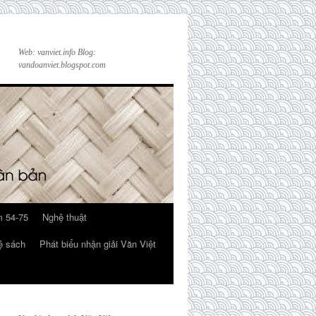
Web: vanviet.info Blog:
vandoanviet.blogspot.com
 54-75
Nghệ thuật
ệ sách
Phát biểu nhận giải Văn Việt