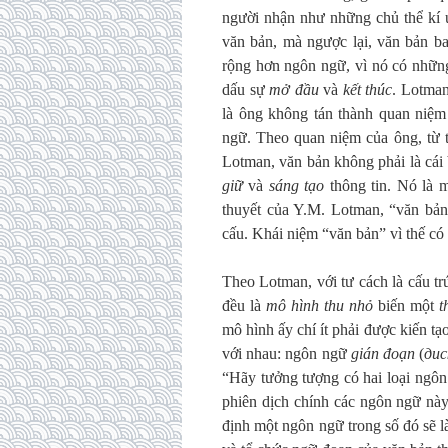
người nhận như những chủ thể kí ứ
văn bản, mà ngược lại, văn bản b
rộng hơn ngôn ngữ, vì nó có nhữn
dấu sự
mở đầu
và
kết thúc
. Lotman
là ông không tán thành quan niệm
ngữ. Theo quan niệm của ông, từ t
Lotman, văn bản không phải là cái
giữ
và
sáng tạo
thông tin. Nó là m
thuyết của Y.M. Lotman, “văn bản
cấu. Khái niệm “văn bản” vì thế có 
Theo Lotman, với tư cách là cấu tr
đều là
mô hình thu nhỏ
biến một
t
mô hình ấy chí ít phải được kiến 
với nhau: ngôn ngữ
gián đoạn
(
ди
“Hãy tưởng tượng có hai loại ngôn
phiên dịch chính các ngôn ngữ này
định một ngôn ngữ trong số đó sẽ l