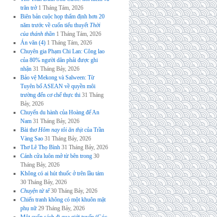
trăn trở
1 Tháng Tám, 2026
Biên bản cuộc họp thẩm định hơn 20
năm trước về cuốn tiểu thuyết
Thời
của thánh thần
1 Tháng Tám, 2026
Án văn (4)
1 Tháng Tám, 2026
Chuyên gia Phạm Chi Lan: Công lao
của 80% người dân phải được ghi
nhận
31 Tháng Bảy, 2026
Bảo vệ Mekong và Salween: Từ
Tuyên bố ASEAN về quyền môi
trường đến cơ chế thực thi
31 Tháng
Bảy, 2026
Chuyến du hành của Hoàng đế An
Nam
31 Tháng Bảy, 2026
Bài thơ
Hôm nay tôi ăn thịt
của Trần
Vàng Sao
31 Tháng Bảy, 2026
Thơ Lê Thọ Bình
31 Tháng Bảy, 2026
Cánh cửa luôn mở từ bên trong
30
Tháng Bảy, 2026
Không có ai hút thuốc ở trên lầu tám
30 Tháng Bảy, 2026
Chuyện tử tế
30 Tháng Bảy, 2026
Chiến tranh không có một khuôn mặt
phụ nữ
29 Tháng Bảy, 2026