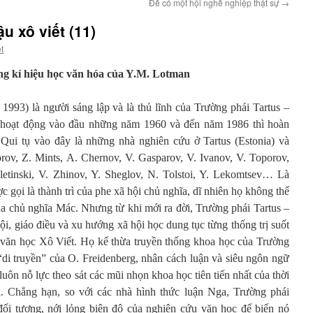
Để có một hội nghề nghiệp thật sự
→
u xô viết (11)
t
ớng kí hiệu học văn hóa của Y.M. Lotman
1993) là người sáng lập và là thủ lĩnh của Trường phái Tartus –
 hoạt động vào đầu những năm 1960 và đến năm 1986 thì hoàn
. Qui tụ vào đây là những nhà nghiên cứu ở Tartus (Estonia) và
rov, Z. Mints, A. Chernov, V. Gasparov, V. Ivanov, V. Toporov,
letinski, V. Zhinov, Y. Sheglov, N. Tolstoi, Y. Lekomtsev… Là
 gọi là thành trì của phe xã hội chủ nghĩa, dĩ nhiên họ không thể
a chủ nghĩa Mác. Nhưng từ khi mới ra đời, Trường phái Tartus –
ội, giáo điều và xu hướng xã hội học dung tục từng thống trị suốt
u văn học Xô Viết. Họ kế thừa truyền thống khoa học của Trường
di truyền” của O. Freidenberg, nhân cách luận và siêu ngôn ngữ
uôn nỗ lực theo sát các mũi nhọn khoa học tiên tiến nhất của thời
. Chẳng hạn, so với các nhà hình thức luận Nga, Trường phái
ối tượng, nới lỏng biên độ của nghiên cứu văn học để biến nó