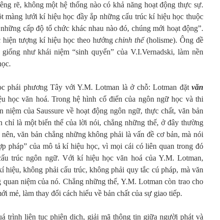
riêng rẽ, không một hệ thống nào có khả năng hoạt động thực sự.
t màng lưới kí hiệu học đầy ắp những cấu trúc kí hiệu học thuộc
 những cấp độ tổ chức khác nhau nào đó, chúng mới hoạt động”.
c hiện tượng kí hiệu học theo hướng
chỉnh thể
(holisme). Ông đề
 giống như khái niệm “sinh quyển” của V.I.Vernadski, làm nền
học.
ọc phái phương Tây với Y.M. Lotman là ở chỗ: Lotman đặt
văn
ệu học văn hoá. Trong hệ hình cổ điển của ngôn ngữ học và thi
an niệm của Saussure về hoạt động ngôn ngữ, thực chất, văn bản
 chỉ là một biến thể của lời nói, chẳng những thế, ở đây thường
ho nên, văn bản chẳng những không phải là vấn đề cơ bản, mà nói
p pháp” của mô tả kí hiệu học, vì mọi cái có liên quan trong đó
 cấu trúc ngôn ngữ. Với kí hiệu học văn hoá của Y.M. Lotman,
í hiệu, không phải cấu trúc, không phải quy tắc cú pháp, mà văn
ng quan niệm của nó. Chẳng những thế, Y.M. Lotman còn trao cho
i mẻ, làm thay đổi cách hiểu về bản chất của sự giao tiếp.
á trình liên tục phiên dịch, giải mã thông tin giữa người phát và