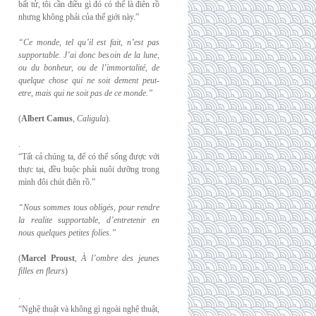
bất tử, tôi cần điều gì đó có thể là điên rồ
nhưng không phải của thế giới này.”
“Ce monde, tel qu’il est fait, n’est pas
supportable. J’ai donc besoin de la lune,
ou du
bonheur, ou de l’immortalité, de
quelque chose qui ne soit dement peut-
etre, mais qui
ne soit pas de ce monde.”
(
Albert Camus
,
Caligula
).
.
“Tất cả chúng ta, để có thể sống được với
thực tại, đều buộc phải nuôi dưỡng trong
mình đôi chút điên rồ.”
“Nous sommes tous obligés, pour rendre
la realite supportable, d’entretenir en
nous
quelques petites folies.”
(
Marcel Proust
,
À l’ombre des jeunes
filles en fleurs
)
.
“Nghệ thuật và không gì ngoài nghệ thuật,