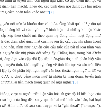
eo trình tự tuyến tính, còn ngôn ngữ khác có đặc điểm liên tục và
g gian (liền mạch). Theo đó, các bình diện nội dung của hai ngôn
hững cách hoàn toàn khác nhau”
[2]
.
uyên nói trên là khuôn đúc văn hóa. Ông khái quát: “Sự tồn tại
đoạn bằng lời và các ngôn ngữ hình hiệu mà những kí hiệu khác
 sắp xếp theo chuỗi mà theo quan hệ đồng hình, hoạt động như
là đặc điểm phổ quát nhất của nguyên tắc cấu trúc nhị phân trong
. Cho nên, hình như nghiên cứu cấu trúc của bất kì loại hình văn
 nguyên tắc nhị phân đối xứng ấy. Chẳng hạn, trong bài
Khẩu
sử
, ông dựa vào cặp đối lập tiếp diễn/gián đoạn để phân biệt văn
ạn, tuyến tính, khẩu ngữ nghiêng về tính liên tục và cấu trúc liền
 lập ấy để phân biệt ngôn ngữ văn học (hoặc ngôn ngữ tu từ) và
 được tổ chức bằng ngôn ngữ tự nhiên bị gián đoạn, tuyến tính
ừ chương lại liền mạch trong quan hệ ngữ nghĩa”
[5]
.
không vượt ra ngoài triết luận văn hóa từ góc độ kí hiệu học của
ự sự học của ông đều xoay quanh hai mô hình văn bản, hai loại
n kể
. Hình thức cổ xưa của truyện kể là “giai thoại” (“анекдот”).