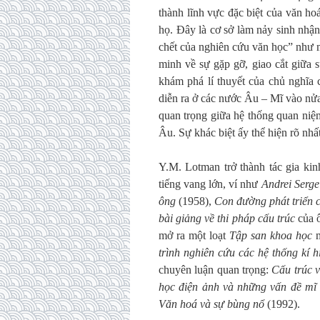
thành lĩnh vực đặc biệt của văn ho
họ. Đây là cơ sở làm nảy sinh nhận
chết của nghiên cứu văn học” như m
minh về sự gặp gỡ, giao cắt giữa 
khám phá lí thuyết của chủ nghĩa 
diễn ra ở các nước Âu – Mĩ vào nử
quan trọng giữa hệ thống quan niệm
Âu. Sự khác biệt ấy thể hiện rõ nh
Y.M. Lotman trở thành tác gia kin
tiếng vang lớn, ví như
Andrei Serge
ông
(1958),
Con đường phát triển 
bài giảng về thi pháp cấu trúc
của ô
mở ra một loạt
Tập san khoa học
m
trình nghiên cứu các hệ thống kí h
chuyên luận quan trọng:
Cấu trúc 
học điện ảnh và những vấn đề mĩ 
Văn hoá và sự bùng nổ
(1992).