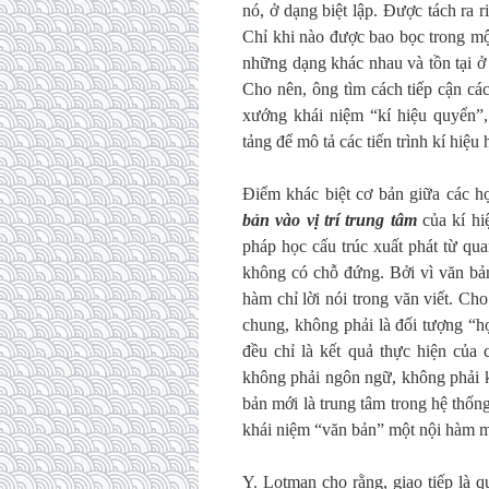
nó, ở dạng biệt lập. Được tách ra 
Chỉ khi nào được bao bọc trong mộ
những dạng khác nhau và tồn tại ở
Cho nên, ông tìm cách tiếp cận cá
xướng khái niệm “kí hiệu quyển”,
tảng để mô tả các tiến trình kí hiệu 
Điểm khác biệt cơ bản giữa các h
bản vào vị trí trung tâm
của kí hi
pháp học cấu trúc xuất phát từ qu
không có chỗ đứng. Bởi vì văn bản
hàm chỉ lời nói trong văn viết. C
chung, không phải là đối tượng “hợ
đều chỉ là kết quả thực hiện của
không phải ngôn ngữ, không phải k
bản mới là trung tâm trong hệ thố
khái niệm “văn bản” một nội hàm mớ
Y. Lotman cho rằng, giao tiếp là qu