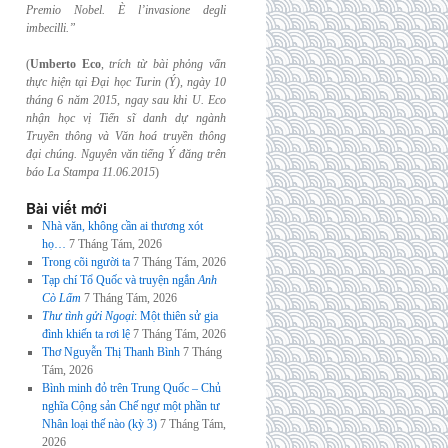
Premio Nobel. È l’invasione
degli
imbecilli.”
(
Umberto Eco
,
trích từ bài phỏng vấn
thực hiện tại Đại học Turin (Ý), ngày 10
tháng 6
năm 2015, ngay sau khi U. Eco
nhận học vị Tiến sĩ danh dự ngành
Truyền thông và
Văn hoá truyền thông
đại chúng. Nguyên văn tiếng Ý đăng trên
báo La Stampa
11.06.2015
)
Bài viết mới
Nhà văn, không cần ai thương xót
họ…
7 Tháng Tám, 2026
Trong cõi người ta
7 Tháng Tám, 2026
Tạp chí Tổ Quốc và truyện ngắn
Anh
Cò Lấm
7 Tháng Tám, 2026
Thư tình gửi Ngoại
: Một thiên sử gia
đình khiến ta rơi lệ
7 Tháng Tám, 2026
Thơ Nguyễn Thị Thanh Bình
7 Tháng
Tám, 2026
Bình minh đỏ trên Trung Quốc – Chủ
nghĩa Cộng sản Chế ngự một phần tư
Nhân loại thế nào (kỳ 3)
7 Tháng Tám,
2026