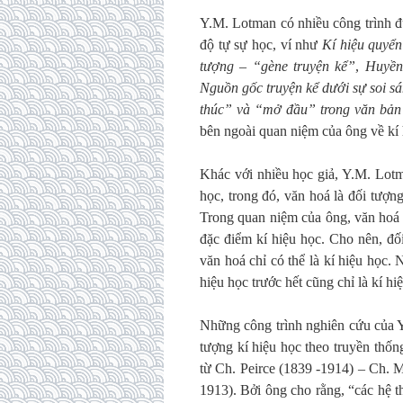
Y.M. Lotman có nhiều công trình đ
độ tự sự học, ví như
Kí hiệu quyển
tượng – “gène truyện kể”
,
Huyền
Nguồn gốc truyện kể dưới sự soi sá
thúc” và “mở đầu” trong văn bản
bên ngoài quan niệm của ông về kí 
Khác với nhiều học giả, Y.M. Lot
học, trong đó, văn hoá là đối tượn
Trong quan niệm của ông, văn hoá 
đặc điểm kí hiệu học. Cho nên, đối
văn hoá chỉ có thể là kí hiệu học. 
hiệu học trước hết cũng chỉ là kí h
Những công trình nghiên cứu của Y
tượng kí hiệu học theo truyền thố
từ Ch. Peirce (1839 -1914) – Ch. M
1913). Bởi ông cho rằng, “các hệ t