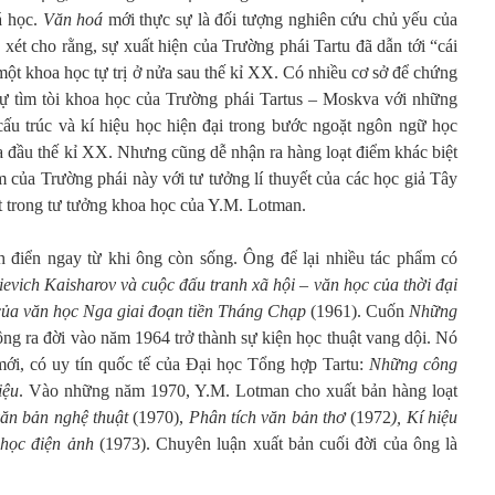
á học.
Văn hoá
mới thực sự là đối tượng nghiên cứu chủ yếu của
 xét cho rằng, sự xuất hiện của Trường phái Tartu đã dẫn tới “cái
ột khoa học tự trị ở nửa sau thế kỉ XX. Có nhiều cơ sở để chứng
sự tìm tòi khoa học của Trường phái Tartus – Moskva với những
cấu trúc và kí hiệu học hiện đại trong bước ngoặt ngôn ngữ học
a đầu thế kỉ XX. Nhưng cũng dễ nhận ra hàng loạt điểm khác biệt
 của Trường phái này với tư tưởng lí thuyết của các học giả Tây
ất trong tư tưởng khoa học của Y.M. Lotman.
h điển ngay từ khi ông còn sống. Ông để lại nhiều tác phẩm có
ievich Kaisharov và cuộc đấu tranh xã hội – văn học của thời đại
của văn học Nga giai đoạn tiền Tháng Chạp
(1961). Cuốn
Những
ng ra đời vào năm 1964 trở thành sự kiện học thuật vang dội. Nó
ới, có uy tín quốc tế của Đại học Tổng hợp Tartu:
Những công
iệu
. Vào những năm 1970, Y.M. Lotman cho xuất bản hàng loạt
văn bản nghệ thuật
(1970),
Phân tích văn bản thơ
(1972
), Kí hiệu
học điện ảnh
(1973). Chuyên luận xuất bản cuối đời của ông là