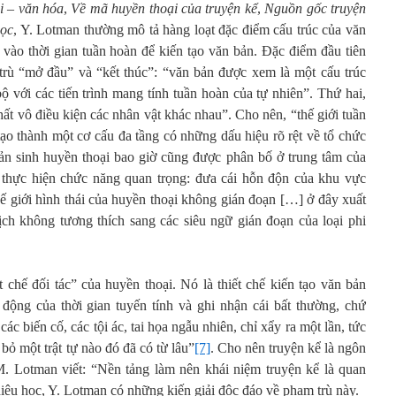
i – văn hóa
,
Về mã huyền thoại của truyện kể
,
Nguồn gốc truyện
học
, Y. Lotman thường mô tả hàng loạt đặc điểm cấu trúc của văn
 vào thời gian tuần hoàn để kiến tạo văn bản. Đặc điểm đầu tiên
trù “mở đầu” và “kết thúc”: “văn bản được xem là một cấu trúc
ộ với các tiến trình mang tính tuần hoàn của tự nhiên”. Thứ hai,
t vô điều kiện các nhân vật khác nhau”. Cho nên, “thế giới tuần
ạo thành một cơ cấu đa tầng có những dấu hiệu rõ rệt về tổ chức
 bản sinh huyền thoại bao giờ cũng được phân bố ở trung tâm của
m thực hiện chức năng quan trọng: đưa cái hỗn độn của khu vực
thế giới hình thái của huyền thoại không gián đoạn […] ở đây xuất
ịch không tương thích sang các siêu ngữ gián đoạn của loại phi
t chế đối tác” của huyền thoại. Nó là thiết chế kiến tạo văn bản
động của thời gian tuyến tính và ghi nhận cái bất thường, chứ
các biến cố, các tội ác, tai họa ngẫu nhiên, chỉ xẩy ra một lần, tức
 bỏ một trật tự nào đó đã có từ lâu”
[7]
. Cho nên truyện kể là ngôn
M. Lotman viết: “Nền tảng làm nên khái niệm truyện kể là quan
hiệu học, Y. Lotman có những kiến giải độc đáo về phạm trù này.