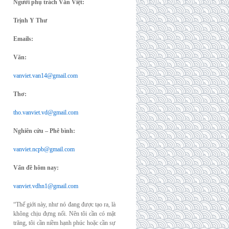
Người phụ trách Văn Việt:
Trịnh Y Thư
Emails:
Văn:
vanviet.van14@gmail.com
Thơ:
tho.vanviet.vd@gmail.com
Nghiên cứu – Phê bình:
vanviet.ncpb@gmail.com
Vấn đề hôm nay:
vanviet.vdhn1@gmail.com
“Thế giới này, như nó đang được tạo ra, là
không chịu đựng nổi. Nên tôi cần có mặt
trăng, tôi cần niềm hạnh phúc hoặc cần sự