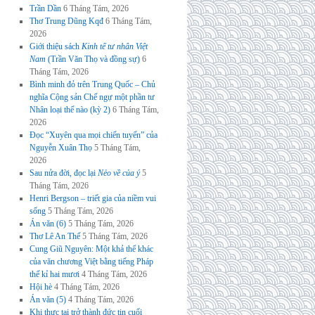
Trần Dần
6 Tháng Tám, 2026
Thơ Trung Dũng Kqđ
6 Tháng Tám,
2026
Giới thiệu sách
Kinh tế tư nhân Việt
Nam
(Trần Văn Thọ và đồng sự)
6
Tháng Tám, 2026
Bình minh đỏ trên Trung Quốc – Chủ
nghĩa Cộng sản Chế ngự một phần tư
Nhân loại thế nào (kỳ 2)
6 Tháng Tám,
2026
Đọc “Xuyên qua mọi chiến tuyến” của
Nguyễn Xuân Thọ
5 Tháng Tám,
2026
Sau nửa đời, đọc lại
Nẻo về của ý
5
Tháng Tám, 2026
Henri Bergson – triết gia của niềm vui
sống
5 Tháng Tám, 2026
Án văn (6)
5 Tháng Tám, 2026
Thơ Lê An Thế
5 Tháng Tám, 2026
Cung Giũ Nguyên: Một khả thể khác
của văn chương Việt bằng tiếng Pháp
thế kỉ hai mươi
4 Tháng Tám, 2026
Hội hè
4 Tháng Tám, 2026
Án văn (5)
4 Tháng Tám, 2026
Khi thực tại trở thành đức tin cuối