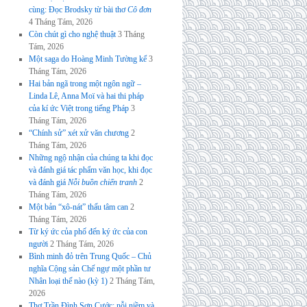
cùng: Đọc Brodsky từ bài thơ
Cô đơn
4 Tháng Tám, 2026
Còn chút gì cho nghệ thuật
3 Tháng
Tám, 2026
Một saga do Hoàng Minh Tường kể
3
Tháng Tám, 2026
Hai bản ngã trong một ngôn ngữ –
Linda Lê, Anna Moï và hai thi pháp
của kí ức Việt trong tiếng Pháp
3
Tháng Tám, 2026
“Chính sử” xét xử văn chương
2
Tháng Tám, 2026
Những ngộ nhận của chúng ta khi đọc
và đánh giá tác phẩm văn học, khi đọc
và đánh giá
Nỗi buồn chiến tranh
2
Tháng Tám, 2026
Một bản “xô-nát” thấu tâm can
2
Tháng Tám, 2026
Từ ký ức của phố đến ký ức của con
người
2 Tháng Tám, 2026
Bình minh đỏ trên Trung Quốc – Chủ
nghĩa Cộng sản Chế ngự một phần tư
Nhân loại thế nào (kỳ 1)
2 Tháng Tám,
2026
Thơ Trần Đình Sơn Cước: nỗi niềm và