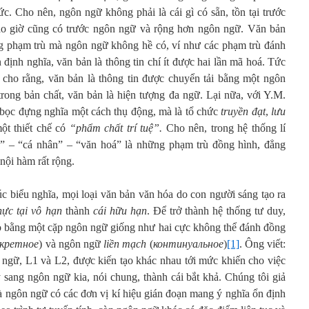
c. Cho nên, ngôn ngữ không phải là cái gì có sẵn, tồn tại trước
ao giờ cũng có trước ngôn ngữ và rộng hơn ngôn ngữ. Văn bản
g phạm trù mà ngôn ngữ không hề có, ví như các phạm trù đánh
 định nghĩa, văn bản là thông tin chí ít được hai lần mã hoá. Tức
 cho rằng, văn bản là thông tin được chuyển tải bằng một ngôn
rong bản chất, văn bản là hiện tượng đa ngữ. Lại nữa, với Y.M.
 bọc đựng nghĩa một cách thụ động, mà là tổ chức
truyền đạt
,
lưu
ột thiết chế có
“phẩm chất trí tuệ”.
Cho nên, trong hệ thống lí
” – “cá nhân” – “văn hoá” là những phạm trù đồng hình, đẳng
nội hàm rất rộng.
úc biểu nghĩa, mọi loại văn bản văn hóa do con người sáng tạo ra
hực tại vô hạn
thành
cái hữu hạn
. Để trở thành hệ thống tư duy,
tạo bằng một cặp ngôn ngữ giống như hai cực không thể đánh đồng
скретное
) và ngôn ngữ
liền mạch
(
континуальное
)
[1]
. Ông viết:
 ngữ, L1 và L2, được kiến tạo khác nhau tới mức khiến cho việc
 sang ngôn ngữ kia, nói chung, thành cái bắt khả. Chúng tôi giả
à ngôn ngữ có các đơn vị kí hiệu gián đoạn mang ý nghĩa ổn định