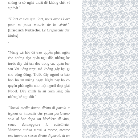
chúng ta có nghệ thuật để không chết vì
sự thật.”
“L’art et rien que l’art, nous avons l’art
pour ne point mourir de la vérité.”
(
Friedrich
Nietzsche
,
Le Crépuscule des
Idoles
)
.
“Mạng xã hội đã trao quyền phát ngôn
cho những đạo quân ngu dốt, những kẻ
trước đây chỉ tán dóc trong các quán bar
sau khi uống rượu mà không gây hại gì
cho cộng đồng. Trước đây người ta bảo
bọn họ im miệng ngay. Ngày nay họ có
quyền phát ngôn như một người đoạt giải
Nobel. Đây chính là sự xâm lăng của
những kẻ ngu dốt.”
“Social media danno diritto di parola a
legioni di imbecilli che prima parlavano
solo al
bar dopo un bicchiere di vino,
senza danneggiare la collettività.
Venivano subito messi a
tacere, mentre
ora hanno lo stesso diritto di parola di un