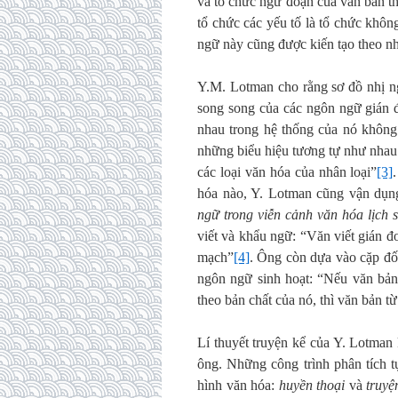
và tổ chức ngữ đoạn của văn bản th
tổ chức các yếu tố là tổ chức khôn
ngữ này cũng được kiến tạo theo n
Y.M. Lotman cho rằng sơ đồ nhị ng
song song của các ngôn ngữ gián 
nhau trong hệ thống của nó không
những biểu hiệu tương tự như nhau 
các loại văn hóa của nhân loại”
[3]
hóa nào, Y. Lotman cũng vận dụng
ngữ trong viễn cảnh văn hóa lịch 
viết và khẩu ngữ: “Văn viết gián đo
mạch”
[4]
. Ông còn dựa vào cặp đối
ngôn ngữ sinh hoạt: “Nếu văn bản
theo bản chất của nó, thì văn bản t
Lí thuyết truyện kể của Y. Lotman 
ông. Những công trình phân tích t
hình văn hóa:
huyền thoại
và
truyệ