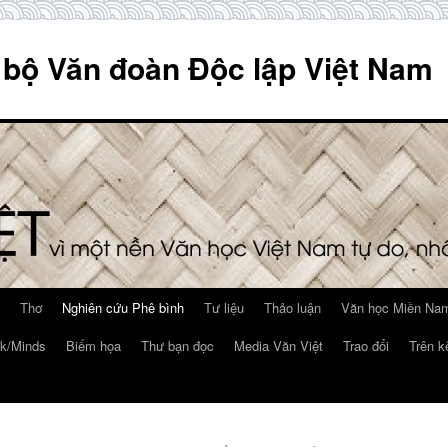
 bộ Văn đoàn Độc lập Việt Nam
Thơ
Nghiên cứu Phê bình
Tư liệu
Thảo luận
Văn học Miền Nam
k/Minds
Biếm họa
Thư bạn đọc
Media Văn Việt
Trao đổi
Trên k