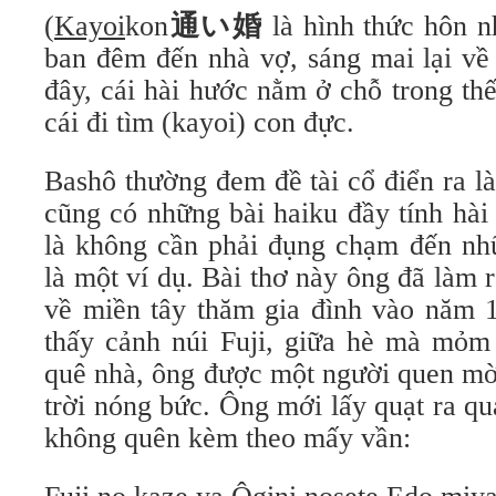
(
Kayoi
kon
通い婚
là hình thức hôn n
ban đêm đến nhà vợ, sáng mai lại v
đây, cái hài hước nằm ở chỗ trong thế
cái đi tìm (kayoi) con đực.
Bashô thường đem đề tài cổ điển ra l
cũng có những bài haiku đầy tính hài
là không cần phải đụng chạm đến nhữ
là một ví dụ. Bài thơ này ông đã làm 
về miền tây thăm gia đình vào năm 1
thấy cảnh núi Fuji, giữa hè mà mỏm
quê nhà, ông được một người quen mờ
trời nóng bức. Ông mới lấy quạt ra q
không quên kèm theo mấy vần: