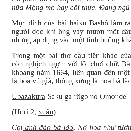
nữa
Mộng mơ hay cõi thực,
Đang ngủ 
Mục đích của bài haiku Bashô làm ra
người đọc khi ông vay mượn một câu 
nhưng áp dụng vào một tình huống kh
Trong một bài thơ đầu tiên khác củ
còn nghịch ngợm với lối chơi chữ. Bà
khoảng năm 1664, liên quan đến một 
là hoa vú già, thông xưng là hoa bà lão
Ubazakura
Saku ga rôgo no Omoiide
(Hori 2,
xuân
)
Cội
anh đào bà lão
,
Nở hoa như tưởn