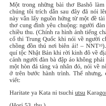
Một trong những bài thơ Bashô làm
chúng tôi trích dẫn sau đây đã nói l
này vẫn lấy nguồn hứng từ một đề tài
thơ cung đình yêu chuộng: người đàn
chiều thu. (Chính ra hình ảnh tiếng ch
cổ thi Trung Quốc khi nói về người 
chồng đồn thú nơi biên ải! – NNT
)
10
quí tộc Nhật Bản khi rời kinh đô về đ
cảnh người đàn bà đập áo không phải
một hòn đá tảng và nhân đó, nói về n
ở trên bước hành trình. Thế nhưng, 
viết:
Haritate ya Kata ni tsuchi
utsu
Kara
go
(Hori 53,
thu
)