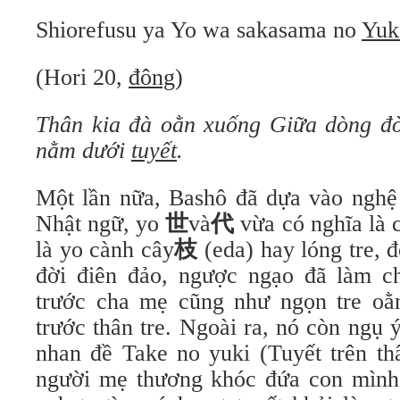
Shiorefusu ya Yo wa sakasama no
Yuk
(Hori 20,
đông
)
Thân kia đà oằn xuống
Giữa dòng đờ
nằm dưới
tuyết
.
Một lần nữa, Bashô đã dựa vào nghệ 
Nhật ngữ, yo
世
và
代
vừa có nghĩa là 
là yo cành cây
枝
(eda) hay lóng tre, đ
đời điên đảo, ngược ngạo đã làm c
trước cha mẹ cũng như ngọn tre oằ
trước thân tre. Ngoài ra, nó còn ngụ
nhan đề Take no yuki (Tuyết trên thâ
người mẹ thương khóc đứa con mình b