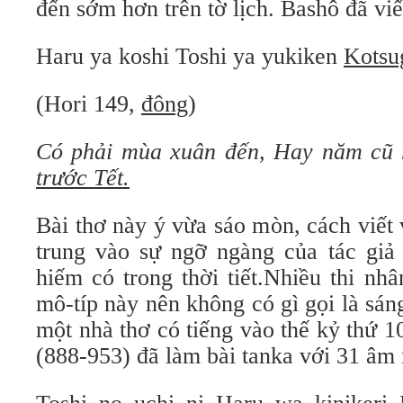
đến sớm hơn trên tờ lịch. Bashô đã viế
Haru ya koshi Toshi ya yukiken
Kotsu
(Hori 149,
đông
)
Có phải mùa xuân đến,
Hay năm cũ r
trước Tết.
Bài thơ này ý vừa sáo mòn, cách viết
trung vào sự ngỡ ngàng của tác giả 
hiếm có trong thời tiết.Nhiều thi nh
mô-típ này nên không có gì gọi là sán
một nhà thơ có tiếng vào thế kỷ thứ 
(888-953) đã làm bài tanka với 31 âm 