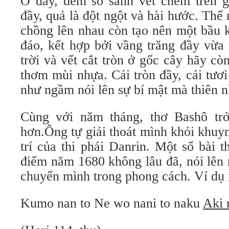
Ở đây, đem so sánh vết chém trên g
đầy, quả là đột ngột và hài hước. Thế
chồng lên nhau còn tạo nên một bầu 
đáo, kết hợp bởi vầng trăng đầy vừa
trời và vết cắt tròn ở gốc cây hãy c
thơm mùi nhựa. Cái tròn đầy, cái tươ
như ngầm nói lên sự bí mật mà thiên n
Cùng với năm tháng, thơ Bashô trở
hơn.Ông tự giải thoát mình khỏi khuy
trí của thi phái Danrin. Một số bài t
điểm năm 1680 không lâu đã, nói lên
chuyển mình trong phong cách. Ví dụ 
Kumo nan to Ne wo nani to naku
Aki 