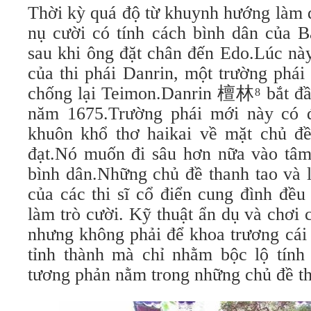
Thời kỳ quá độ từ khuynh hướng làm d
nụ cười có tính cách bình dân của B
sau khi ông đặt chân đến Edo.Lúc nà
của thi phái Danrin, một trường phái
chống lại Teimon.Danrin 檀林
bắt đầ
8
năm 1675.Trường phái mới này có đ
khuôn khổ thơ haikai về mặt chủ đ
đạt.Nó muốn đi sâu hơn nữa vào tâm
bình dân.Những chủ đề thanh tao và 
của các thi sĩ cổ điển cung đình đều
làm trò cười. Kỹ thuật ẩn dụ và chơi
nhưng không phải để khoa trương cái 
tỉnh thành mà chỉ nhằm bộc lộ tính
tương phản nằm trong những chủ đề th