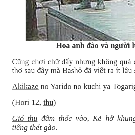
Hoa anh đào và người 
Cũng chơi chữ đấy nhưng không quá d
thơ sau đây mà Bashô đã viết ra ít lâu 
Akikaze
no Yarido no kuchi ya Togari
(Hori 12,
thu
)
Gió thu
đâm thốc vào,
Kẽ hở khung
tiếng thét gào.