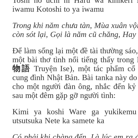
Toshi no uchi ni Haru wa kinikeri
iwamu Kotoshi to ya iwamu
Trong khi năm chưa tàn,
Mùa xuân vội
còn sót lại,
Gọi là năm cũ chăng,
Hay 
Để làm sống lại một đề tài thường sáo,
một bài thơ tình nổi tiếng thấy trong
物語
Truyện Ise), một tác phẩm cổ
cung đình Nhật Bản. Bài tanka này do
cho một người đàn ông, nhắc đến kỷ
sau một đêm gặp gỡ người tình:
Kimi ya koshi Ware ga yukikem
utsutsuka Nete ka samete ka
Có phải khi chàng đến,
Là lúc em ra đ