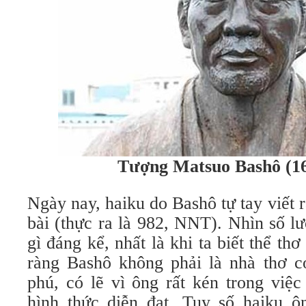
Tượng Matsuo Bashô (16
Ngày nay, haiku do Bashô tự tay viết r
bài (thực ra là 982, NNT). Nhìn số l
gì đáng kể, nhất là khi ta biết thể th
ràng Bashô không phải là nhà thơ c
phú, có lẽ vì ông rất kén trong việ
hình thức diễn đạt. Tuy số haiku ôn