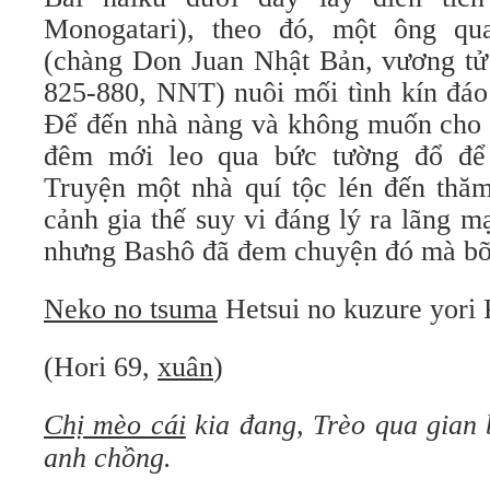
Monogatari), theo đó, một ông qua
(chàng Don Juan Nhật Bản, vương tử 
825-880, NNT) nuôi mối tình kín đáo
Để đến nhà nàng và không muốn cho a
đêm mới leo qua bức tường đổ để
Truyện một nhà quí tộc lén đến thă
cảnh gia thế suy vi đáng lý ra lãng 
nhưng Bashô đã đem chuyện đó mà bỡ
Neko no tsuma
Hetsui no kuzure yori 
(Hori 69,
xuân
)
Chị mèo cái
kia đang,
Trèo qua gian 
anh chồng.