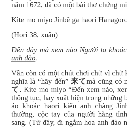
năm 1672, đã có một bài thơ chứng mi
Kite mo miyo Jinbê ga haori
Hanagor
(Hori 38,
xuân
)
Đến đây mà xem nào
Người ta khoác
anh đào
.
Vẫn còn có một chút chơi chữ vì chữ 
nghĩa là “hãy đến”
来て
mà cũng có 
て
. Kite mo miyo “Đến xem nào, xem
thông tục, hay xuất hiện trong những b
áo khoác haori kiểu anh chàng Jin
thường, cộc tay của người hàng tỉnh
sang. (Từ đây, đi ngắm hoa anh đào 