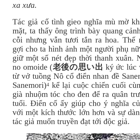
xa xưa.
Tác giả cố tình gieo nghĩa mù mờ khi
mặt, ta thấy ông trình bày quang cản
cỗi nhưng vẫn tươi tắn ra hoa. Thế
gợi cho ta hình ảnh một người phụ nữ
giữ một số nét đẹp thời thanh xuân. 
no omoide (
老後の思い出
ký ức lúc 
từ vở tuồng Nô cổ điển nhan đề Sane
Sanemori)
kể lại cuộc chiến cuối cù
4
già nhuộm tóc cho đen để ra quân trư
tuổi. Điển cố ấy giúp cho ý nghĩa củ
với một kích thước lớn hơn và sự dàn
tác giả muốn truyền đạt tới độc giả.