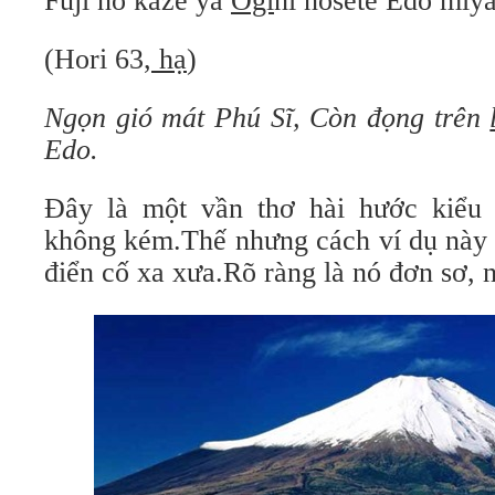
Fuji no kaze ya
Ôgi
ni nosete Edo miy
(Hori 63,
hạ
)
Ngọn gió mát Phú Sĩ,
Còn đọng trên
Edo.
Đây là một vần thơ hài hước kiểu 
không kém.Thế nhưng cách ví dụ này
điển cố xa xưa.Rõ ràng là nó đơn sơ, 