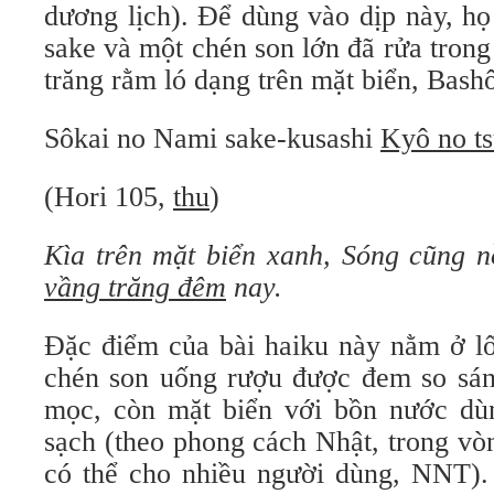
dương lịch). Để dùng vào dịp này, họ
sake và một chén son lớn đã rửa trong
trăng rằm ló dạng trên mặt biển, Bash
Sôkai no Nami sake-kusashi
Kyô no ts
(Hori 105,
thu
)
Kìa trên mặt biển xanh,
Sóng cũng n
vầng trăng đêm
nay.
Đặc điểm của bài haiku này nằm ở lố
chén son uống rượu được đem so sán
mọc, còn mặt biển với bồn nước dù
sạch (theo phong cách Nhật, trong vò
có thể cho nhiều người dùng, NNT).