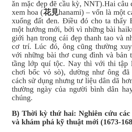
ăn mặc đẹp đẽ cầu kỳ, NNT).Hai câu 
xem hoa (
花見
hanami) – vốn là một cá
xuống đất đen. Điều đó cho ta thấy 
một hướng mới, bởi vì những bài haik
giới hạn trong cái đẹp thanh tao và 
cơ trí. Lúc đó, ông cũng thường xu
với những bài thơ cung đình và bản 
tầng lớp quí tộc. Nay thì với thi tập 
chơi bốc vỏ sò), dường như ông đã
cách sử dụng nhưng tư liệu dân dã hơ
thường ngày của người bình dân hay
chúng.
B) Thời kỳ thứ hai: Nghiên cứu cá
và khám phá kỹ thuật mới (1673-168