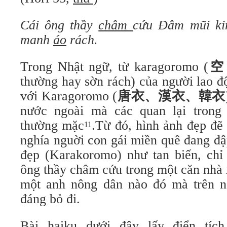
Cái ông thầy
châm
cứu
Đâm mũi ki
manh
áo
rách.
Trong Nhật ngữ, từ karagoromo (
空
thường hay sờn rách) của người lao đ
với Karagoromo (
唐衣、漢衣、韓衣
nước ngoài mà các quan lại trong 
thường mặc
.Từ đó, hình ảnh đẹp đẽ
11
nghía nguời con gái miền quê đang đậ
đẹp (Karakoromo) như tan biến, chỉ 
ông thầy châm cứu trong một căn nhà
một anh nông dân nào đó mà trên n
đáng bỏ đi.
Bài haiku dưới đây lấy điển tíc