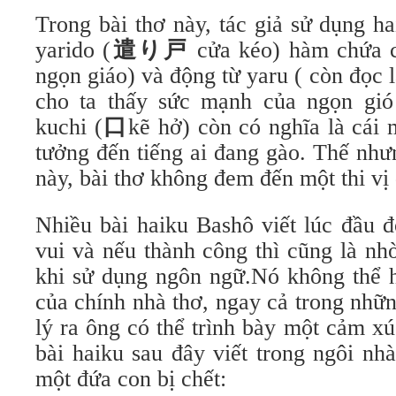
Trong bài thơ này, tác giả sử dụng ha
yarido (
遣り戸
cửa kéo) hàm chứa c
ngọn giáo) và động từ yaru ( còn đọc 
cho ta thấy sức mạnh của ngọn gió
kuchi (
口
kẽ hở) còn có nghĩa là cái 
tưởng đến tiếng ai đang gào. Thế như
này, bài thơ không đem đến một thi vị 
Nhiều bài haiku Bashô viết lúc đầu 
vui và nếu thành công thì cũng là nh
khi sử dụng ngôn ngữ.Nó không thể 
của chính nhà thơ, ngay cả trong nhữ
lý ra ông có thể trình bày một cảm x
bài haiku sau đây viết trong ngôi n
một đứa con bị chết: