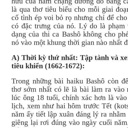
hữu của năm chặng đường đó bằng các
là qua thơ tiêu biểu cho mỗi giai đo
cố tình ép voi bỏ rọ nhưng chỉ để ch
có đặc trưng của nó. Lý do là phạm v
dạng của thi ca Bashô không cho phé
nó vào một khung thời gian nào nhất đ
A) Thời kỳ thứ nhất: Tập tành và x
tiêu khiển (1662-1672):
Trong những bài haiku Bashô còn để 
thơ sớm nhất có lẽ là bài làm ra và
lúc ông 18 tuổi, chính xác hơn là và
lịch, xem như hai hôm trước Tết (ko
năm ấy tiết lập xuân đáng lý ra nhằ
giêng lại rơi đúng vào ngày cuối nă