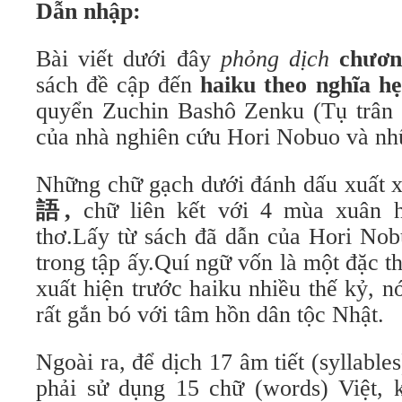
Dẫn nhập:
Bài viết dưới đây
phỏng dịch
chươn
sách đề cập đến
haiku theo nghĩa h
quyển Zuchin Bashô Zenku (Tụ trân 
của nhà nghiên cứu Hori Nobuo và nhữ
Những chữ gạch dưới đánh dấu xuất x
語
,
chữ liên kết với 4 mùa xuân h
thơ.Lấy từ sách đã dẫn của Hori Nobu
trong tập ấy.Quí ngữ vốn là một đặc t
xuất hiện trước haiku nhiều thế kỷ, n
rất gắn bó với tâm hồn dân tộc Nhật.
Ngoài ra, để dịch 17 âm tiết (syllable
phải sử dụng 15 chữ (words) Việt, 