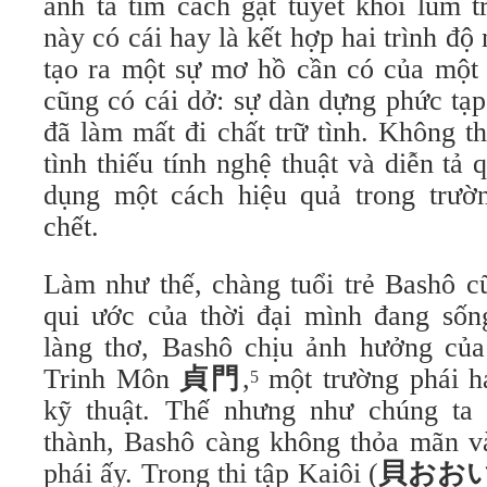
anh ta tìm cách gạt tuyết khỏi lùm t
này có cái hay là kết hợp hai trình độ
tạo ra một sự mơ hồ cần có của một 
cũng có cái dở: sự dàn dựng phức tạ
đã làm mất đi chất trữ tình. Không t
tình thiếu tính nghệ thuật và diễn tả 
dụng một cách hiệu quả trong trườ
chết.
Làm như thế, chàng tuổi trẻ Bashô c
qui ước của thời đại mình đang số
làng thơ, Bashô chịu ảnh hưởng của
Trinh Môn
貞門
,
một trường phái ha
5
kỹ thuật. Thế nhưng như chúng ta 
thành, Bashô càng không thỏa mãn và
phái ấy. Trong thi tập Kaiôi (
貝おお