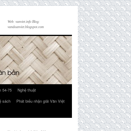
Web: vanviet.info Blog:
vandoanviet.blogspot.com
 54-75
Nghệ thuật
ệ sách
Phát biểu nhận giải Văn Việt