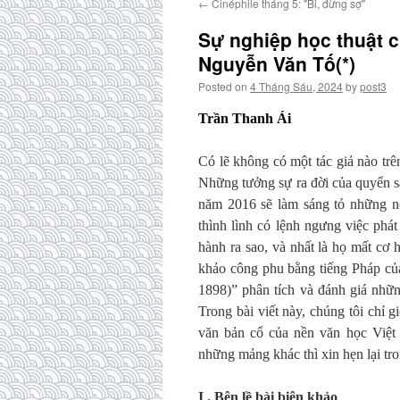
←
Cinéphile tháng 5: "Bi, đừng sợ"
Sự nghiệp học thuật 
Nguyễn Văn Tố(*)
Posted on
4 Tháng Sáu, 2024
by
post3
Trần Thanh Ái
Có lẽ không có một tác giả nào trê
Những tưởng sự ra đời của quyển 
năm 2016 sẽ làm sáng tỏ những nỗ
thình lình có lệnh ngưng việc phát
hành ra sao, và nhất là họ mất cơ h
khảo công phu bằng tiếng Pháp củ
1898)” phân tích và đánh giá nhữ
Trong bài viết này, chúng tôi chỉ 
văn bản cổ của nền văn học Việt
những mảng khác thì xin hẹn lại tr
I . Bên lề bài biên khảo