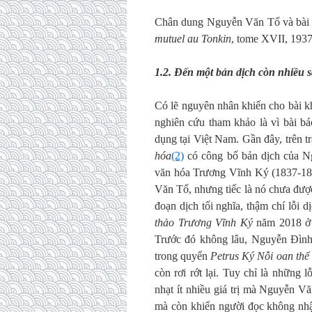
Chân dung Nguyễn Văn Tố và bài viế
mutuel au Tonkin
, tome XVII, 1937 
1.2. Đến một bản dịch còn nhiều 
Có lẽ nguyên nhân khiến cho bài 
nghiên cứu tham khảo là vì bài bá
dụng tại Việt Nam. Gần đây, trên 
hóa
(2)
có công bố bản dịch của Ng
văn hóa Trương Vĩnh Ký (1837-1898
Văn Tố, nhưng tiếc là nó chưa đượ
đoạn dịch tối nghĩa, thậm chí lỗi
thảo Trương Vĩnh Ký
năm 2018 ở 
Trước đó không lâu, Nguyễn Đình 
trong quyển
Petrus Ký Nỗi oan thế
còn rơi rớt lại. Tuy chỉ là những
nhạt ít nhiều giá trị mà Nguyễn V
mà còn khiến người đọc không nhậ