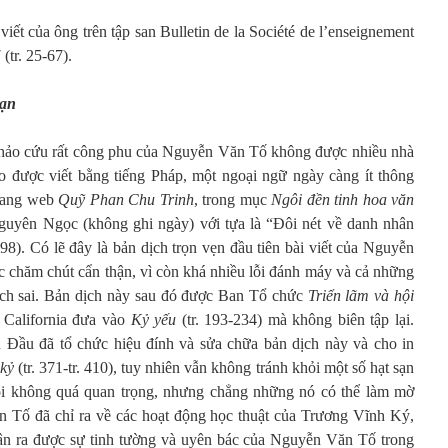
t của ông trên tập san Bulletin de la Société de l’enseignement
(tr. 25-67).
sạn
khảo cứu rất công phu của Nguyễn Văn Tố không được nhiều nhà
o được viết bằng tiếng Pháp, một ngoại ngữ ngày càng ít thông
trang web
Quỹ Phan Chu Trinh
, trong mục
Ngôi đền tinh hoa văn
uyên Ngọc (không ghi ngày) với tựa là “Đôi nét về danh nhân
). Có lẽ đây là bản dịch trọn vẹn đầu tiên bài viết của Nguyễn
c chăm chút cẩn thận, vì còn khá nhiều lỗi đánh máy và cả những
 dịch sai. Bản dịch này sau đó được Ban Tổ chức
Triển lãm và hội
California đưa vào
Kỷ yếu
(tr. 193-234) mà không biên tập lại.
Đầu đã tổ chức hiệu đính và sửa chữa bản dịch này và cho in
 kỷ
(tr. 371-tr. 410), tuy nhiên vẫn không tránh khỏi một số hạt sạn
 lỗi không quá quan trọng, nhưng chẳng những nó có thể làm mờ
ăn Tố đã chỉ ra về các hoạt động học thuật của Trương Vĩnh Ký,
n ra được sự tinh tường và uyên bác của Nguyễn Văn Tố trong