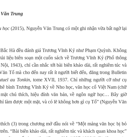
n Văn Trung
u học
(2015), Nguyễn Văn Trung có một ghi nhận vừa bất ngờ lại
ở Bắc Hà đều đánh giá Trương Vĩnh Ký như Phạm Quỳnh. Không
tài liệu biên soạn một cuốn sách về Trương Vĩnh Ký (Phổ thông
ội, 1943), chỉ cần nhắc tới bài biên khảo dài, rất nghiêm túc và
n Tố mà cho đến nay rất ít người biết đến, đăng trong Bulletin
tuel au Tonkin
, tome XVII, 1937. Chỉ những người cỡ như cụ
hê bình Trương Vĩnh Ký về Nho học, văn học cổ Việt Nam (chữ
 mặt chú thích, hiệu đính văn bản, về ngôn ngữ học… Bây giờ
 chỉ làm được một mặt, và có lẽ không hơn gì cụ Tố” (Nguyễn Văn
 thích (3) trong chương mở đầu nói về “Một mảng văn học bị bỏ
 trên. “Bài biên khảo dài, rất nghiêm túc và khách quan khoa học”