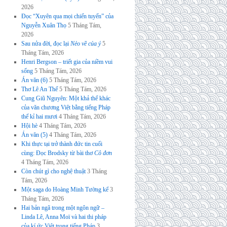
2026
Đọc “Xuyên qua mọi chiến tuyến” của
Nguyễn Xuân Thọ
5 Tháng Tám,
2026
Sau nửa đời, đọc lại
Nẻo về của ý
5
Tháng Tám, 2026
Henri Bergson – triết gia của niềm vui
sống
5 Tháng Tám, 2026
Án văn (6)
5 Tháng Tám, 2026
Thơ Lê An Thế
5 Tháng Tám, 2026
Cung Giũ Nguyên: Một khả thể khác
của văn chương Việt bằng tiếng Pháp
thế kỉ hai mươi
4 Tháng Tám, 2026
Hội hè
4 Tháng Tám, 2026
Án văn (5)
4 Tháng Tám, 2026
Khi thực tại trở thành đức tin cuối
cùng: Đọc Brodsky từ bài thơ
Cô đơn
4 Tháng Tám, 2026
Còn chút gì cho nghệ thuật
3 Tháng
Tám, 2026
Một saga do Hoàng Minh Tường kể
3
Tháng Tám, 2026
Hai bản ngã trong một ngôn ngữ –
Linda Lê, Anna Moï và hai thi pháp
của kí ức Việt trong tiếng Pháp
3