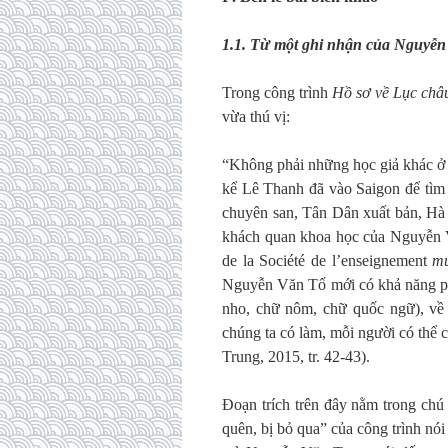
1.1. Từ một ghi nhận của Nguyễ
Trong công trình
Hồ sơ về Lục châ
vừa thú vị:
“Không phải những học giả khác 
kể Lê Thanh đã vào Saigon để tìm 
chuyên san, Tân Dân xuất bản, Hà N
khách quan khoa học của Nguyễn Vă
de la Société de l’enseignement
mu
Nguyễn Văn Tố mới có khả năng p
nho, chữ nôm, chữ quốc ngữ), về
chúng ta có làm, mỗi người có thể
Trung, 2015, tr. 42-43).
Đoạn trích trên đây nằm trong chú
quên, bị bỏ qua” của công trình nói