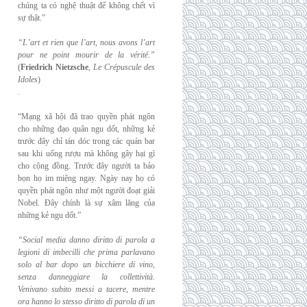
chúng ta có nghệ thuật để không chết vì
sự thật.”
“L’art et rien que l’art, nous avons l’art
pour ne point mourir de la vérité.”
(
Friedrich
Nietzsche
,
Le Crépuscule des
Idoles
)
.
“Mạng xã hội đã trao quyền phát ngôn
cho những đạo quân ngu dốt, những kẻ
trước đây chỉ tán dóc trong các quán bar
sau khi uống rượu mà không gây hại gì
cho cộng đồng. Trước đây người ta bảo
bọn họ im miệng ngay. Ngày nay họ có
quyền phát ngôn như một người đoạt giải
Nobel. Đây chính là sự xâm lăng của
những kẻ ngu dốt.”
“Social media danno diritto di parola a
legioni di imbecilli che prima parlavano
solo al
bar dopo un bicchiere di vino,
senza danneggiare la collettività.
Venivano subito messi a
tacere, mentre
ora hanno lo stesso diritto di parola di un