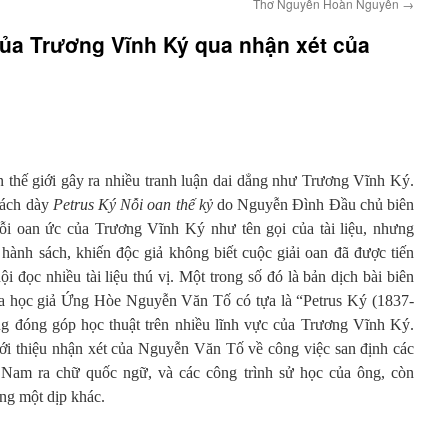
Thơ Nguyễn Hoàn Nguyên
→
của Trương Vĩnh Ký qua nhận xét của
n thế giới gây ra nhiều tranh luận dai dẳng như Trương Vĩnh Ký.
sách dày
Petrus Ký Nỗi oan thế kỷ
do Nguyễn Đình Đầu chủ biên
i oan ức của Trương Vĩnh Ký như tên gọi của tài liệu, nhưng
 hành sách, khiến độc giả không biết cuộc giải oan đã được tiến
ội đọc nhiều tài liệu thú vị. Một trong số đó là bản dịch bài biên
a học giả Ứng Hòe Nguyễn Văn Tố có tựa là “Petrus Ký (1837-
ng đóng góp học thuật trên nhiều lĩnh vực của Trương Vĩnh Ký.
giới thiệu nhận xét của Nguyễn Văn Tố về công việc san định các
 Nam ra chữ quốc ngữ, và các công trình sử học của ông, còn
ong một dịp khác.