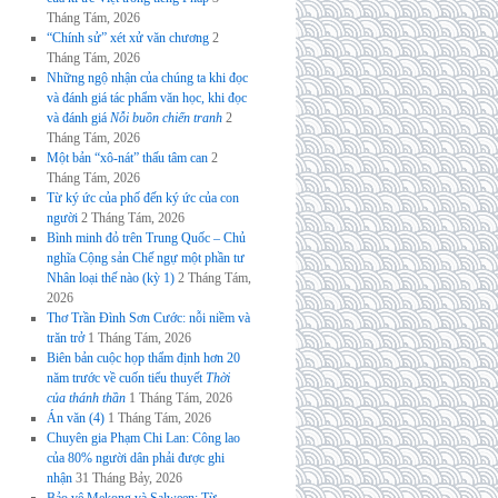
Tháng Tám, 2026
“Chính sử” xét xử văn chương
2
Tháng Tám, 2026
Những ngộ nhận của chúng ta khi đọc
và đánh giá tác phẩm văn học, khi đọc
và đánh giá
Nỗi buồn chiến tranh
2
Tháng Tám, 2026
Một bản “xô-nát” thấu tâm can
2
Tháng Tám, 2026
Từ ký ức của phố đến ký ức của con
người
2 Tháng Tám, 2026
Bình minh đỏ trên Trung Quốc – Chủ
nghĩa Cộng sản Chế ngự một phần tư
Nhân loại thế nào (kỳ 1)
2 Tháng Tám,
2026
Thơ Trần Đình Sơn Cước: nỗi niềm và
trăn trở
1 Tháng Tám, 2026
Biên bản cuộc họp thẩm định hơn 20
năm trước về cuốn tiểu thuyết
Thời
của thánh thần
1 Tháng Tám, 2026
Án văn (4)
1 Tháng Tám, 2026
Chuyên gia Phạm Chi Lan: Công lao
của 80% người dân phải được ghi
nhận
31 Tháng Bảy, 2026