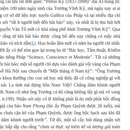
cái tựa rất đơn giản: “Petrus Ký (1837-1898)” dài 43 trang (tr.
kỷ niệm 100 năm ngày sinh của Trương Vĩnh Ký, mà ngày nay ai ai
g cơ sở dữ liệu trực tuyến
Gallica
của Pháp và tại nhiều địa chỉ
xét “rất ít người biết đến bài báo” này, và nhất là bị thu hút bởi
Nguyễn Văn Tố mới có khả năng phê bình Trương Vĩnh Ký”. Qua
ấy rằng từ khi bài báo được công bố đến nay chẳng có mấy nhà
hảo và trích dẫn
(1)
. Họa hoằn lắm mới có năm ba người chỉ nhắc
 đời ấy có thể tóm gọn lại trong ba từ “Bác học, Tâm thuật, Khiêm
ăn tiếng Pháp “Science, Conscience et Modestie”. Tất cả những
ến bài báo; một số người chỉ dựa vào đánh giá vội vàng của Phạm
về Hà Nội sau chuyến đi “Một tháng ở Nam kỳ”: “Ông Trương
o khoa thường cho con nít học mà thôi, đã có công nghiệp gì với
i xác La tinh mà đựng hồn Nam Việt? Chẳng dám khinh người
ước Nam cứ như ông Trương cả thì cũng không lấy gì mà vẻ vang
r.199). Nhận xét này có lẽ không phải là do một phút bốc đồng
 giả của báo
Nam Phong
(lúc ấy Phạm Quỳnh được 26 tuổi), mà
hiểu chưa cặn kẽ của Phạm Quỳnh, được ông bộc bạch sau khi đã
dám khinh người trước”. Từ đó, một số cây bút dùng nhận xét
ặc hấp tấp cho rằng “
chưa ai thực sự kiểm kê và lượng giá toàn