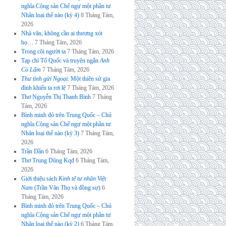
nghĩa Cộng sản Chế ngự một phần tư
Nhân loại thế nào (kỳ 4)
8 Tháng Tám,
2026
Nhà văn, không cần ai thương xót
họ…
7 Tháng Tám, 2026
Trong cõi người ta
7 Tháng Tám, 2026
Tạp chí Tổ Quốc và truyện ngắn
Anh
Cò Lấm
7 Tháng Tám, 2026
Thư tình gửi Ngoại
: Một thiên sử gia
đình khiến ta rơi lệ
7 Tháng Tám, 2026
Thơ Nguyễn Thị Thanh Bình
7 Tháng
Tám, 2026
Bình minh đỏ trên Trung Quốc – Chủ
nghĩa Cộng sản Chế ngự một phần tư
Nhân loại thế nào (kỳ 3)
7 Tháng Tám,
2026
Trần Dần
6 Tháng Tám, 2026
Thơ Trung Dũng Kqđ
6 Tháng Tám,
2026
Giới thiệu sách
Kinh tế tư nhân Việt
Nam
(Trần Văn Thọ và đồng sự)
6
Tháng Tám, 2026
Bình minh đỏ trên Trung Quốc – Chủ
nghĩa Cộng sản Chế ngự một phần tư
Nhân loại thế nào (kỳ 2)
6 Tháng Tám,