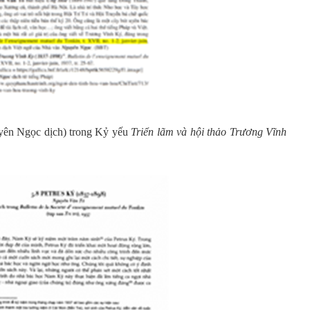
yên Ngọc dịch) trong Kỷ yếu
Triển lãm và hội thảo Trương Vĩnh