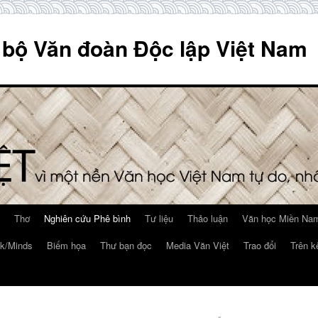
 bộ Văn đoàn Độc lập Việt Nam
Thơ
Nghiên cứu Phê bình
Tư liệu
Thảo luận
Văn học Miền Nam
k/Minds
Biếm họa
Thư bạn đọc
Media Văn Việt
Trao đổi
Trên k