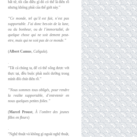
bất tử, tôi cần điều gì đó có thể là điên rồ
nhưng không phải của thế giới này.”
“Ce monde, tel qu’il est fait, n’est pas
supportable. J’ai donc besoin de la lune,
ou du
bonheur, ou de l’immortalité, de
quelque chose qui ne soit dement peut-
etre, mais qui
ne soit pas de ce monde.”
(
Albert Camus
,
Caligula
).
.
“Tất cả chúng ta, để có thể sống được với
thực tại, đều buộc phải nuôi dưỡng trong
mình đôi chút điên rồ.”
“Nous sommes tous obligés, pour rendre
la realite supportable, d’entretenir en
nous
quelques petites folies.”
(
Marcel Proust
,
À l’ombre des jeunes
filles en fleurs
)
.
“Nghệ thuật và không gì ngoài nghệ thuật,