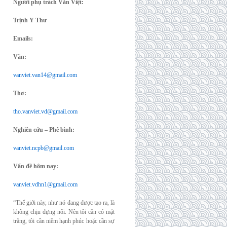
Người phụ trách Văn Việt:
Trịnh Y Thư
Emails:
Văn:
vanviet.van14@gmail.com
Thơ:
tho.vanviet.vd@gmail.com
Nghiên cứu – Phê bình:
vanviet.ncpb@gmail.com
Vấn đề hôm nay:
vanviet.vdhn1@gmail.com
“Thế giới này, như nó đang được tạo ra, là
không chịu đựng nổi. Nên tôi cần có mặt
trăng, tôi cần niềm hạnh phúc hoặc cần sự