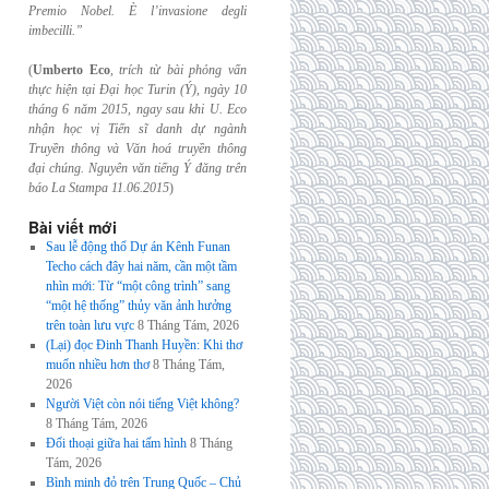
Premio Nobel. È l’invasione
degli
imbecilli.”
(
Umberto Eco
,
trích từ bài phỏng vấn
thực hiện tại Đại học Turin (Ý), ngày 10
tháng 6
năm 2015, ngay sau khi U. Eco
nhận học vị Tiến sĩ danh dự ngành
Truyền thông và
Văn hoá truyền thông
đại chúng. Nguyên văn tiếng Ý đăng trên
báo La Stampa
11.06.2015
)
Bài viết mới
Sau lễ động thổ Dự án Kênh Funan
Techo cách đây hai năm, cần một tầm
nhìn mới: Từ “một công trình” sang
“một hệ thống” thủy văn ảnh hưởng
trên toàn lưu vực
8 Tháng Tám, 2026
(Lại) đọc Đinh Thanh Huyền: Khi thơ
muốn nhiều hơn thơ
8 Tháng Tám,
2026
Người Việt còn nói tiếng Việt không?
8 Tháng Tám, 2026
Đối thoại giữa hai tấm hình
8 Tháng
Tám, 2026
Bình minh đỏ trên Trung Quốc – Chủ