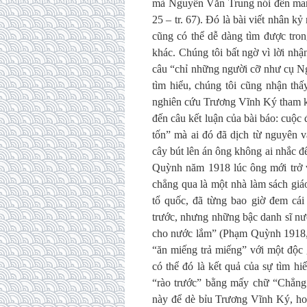
mà Nguyễn Văn Trung nói đến mang 
25 – tr. 67). Đó là bài viết nhân 
cũng có thể dễ dàng tìm được tron
khác. Chúng tôi bất ngờ vì lời nhận 
câu “chỉ những người cỡ như cụ 
tìm hiểu, chúng tôi cũng nhận th
nghiên cứu Trương Vĩnh Ký tham k
đến câu kết luận của bài báo: cuộc
tốn” mà ai đó đã dịch từ nguyên v
cây bút lên án ông không ai nhắc đ
Quỳnh năm 1918 lúc ông mới trở 
chẳng qua là một nhà làm sách giá
tổ quốc, đã từng bao giờ đem cá
trước, nhưng những bậc danh sĩ n
cho nước lắm” (Phạm Quỳnh 1918, t
“ăn miếng trả miếng” với một độc
có thể đó là kết quả của sự tìm 
“rào trước” bằng mấy chữ “Chẳng 
này để dè bỉu Trương Vĩnh Ký, ho