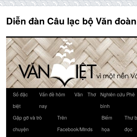
Skip
to
Diễn đàn Câu lạc bộ Văn đoàn
content
Số đặc
Vấn đề hôm
Văn
Thơ
Nghiên cứu Phê
biệt
nay
bình
Gặp gỡ và trò
Trên
Biếm
Thư 
chuyện
Facebook/Minds
họa
đọc