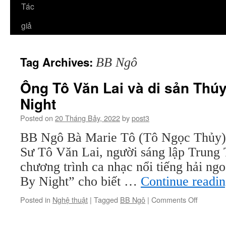
Tác
giả
Tag Archives:
BB Ngô
Ông Tô Văn Lai và di sản Thú
Night
Posted on
20 Tháng Bảy, 2022
by
post3
BB Ngô Bà Marie Tô (Tô Ngọc Thủy) 
Sư Tô Văn Lai, người sáng lập Trun
chương trình ca nhạc nổi tiếng hải ng
By Night” cho biết …
Continue readi
on
Posted in
Nghệ thuật
|
Tagged
BB Ngô
|
Comments Off
Ông
Tô