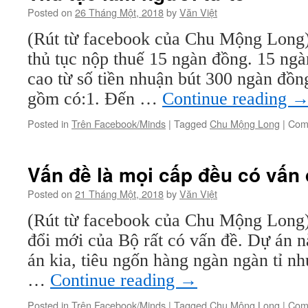
Posted on
26 Tháng Một, 2018
by
Văn Việt
(Rút từ facebook của Chu Mộng Long)
thủ tục nộp thuế 15 ngàn đồng. 15 ngà
cao từ số tiền nhuận bút 300 ngàn đồn
gồm có:1. Đến …
Continue reading
Posted in
Trên Facebook/Minds
|
Tagged
Chu Mộng Long
|
Com
Vấn đề là mọi cấp đều có vấn
Posted on
21 Tháng Một, 2018
by
Văn Việt
(Rút từ facebook của Chu Mộng Long)
đổi mới của Bộ rất có vấn đề. Dự án n
án kia, tiêu ngốn hàng ngàn ngàn tỉ n
…
Continue reading
→
Posted in
Trên Facebook/Minds
|
Tagged
Chu Mộng Long
|
Com