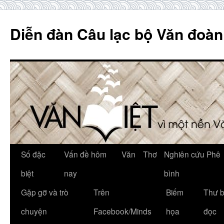
Skip
to
Diễn đàn Câu lạc bộ Văn đoàn
content
Số đặc
Vấn đề hôm
Văn
Thơ
Nghiên cứu Phê
biệt
nay
bình
Gặp gỡ và trò
Trên
Biếm
Thư 
chuyện
Facebook/Minds
họa
đọc