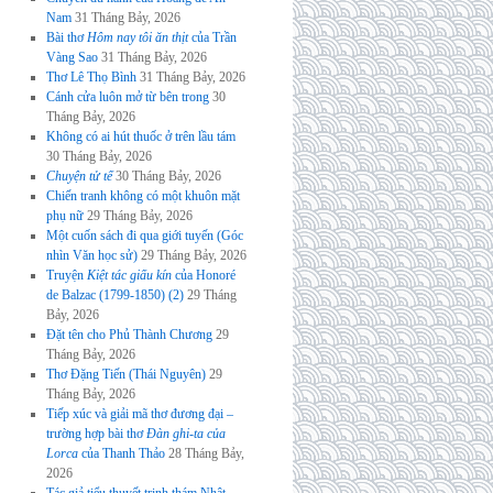
Nam
31 Tháng Bảy, 2026
Bài thơ
Hôm nay tôi ăn thịt
của Trần
Vàng Sao
31 Tháng Bảy, 2026
Thơ Lê Thọ Bình
31 Tháng Bảy, 2026
Cánh cửa luôn mở từ bên trong
30
Tháng Bảy, 2026
Không có ai hút thuốc ở trên lầu tám
30 Tháng Bảy, 2026
Chuyện tử tế
30 Tháng Bảy, 2026
Chiến tranh không có một khuôn mặt
phụ nữ
29 Tháng Bảy, 2026
Một cuốn sách đi qua giới tuyến (Góc
nhìn Văn học sử)
29 Tháng Bảy, 2026
Truyện
Kiệt tác giấu kín
của Honoré
de Balzac (1799-1850) (2)
29 Tháng
Bảy, 2026
Đặt tên cho Phủ Thành Chương
29
Tháng Bảy, 2026
Thơ Đặng Tiến (Thái Nguyên)
29
Tháng Bảy, 2026
Tiếp xúc và giải mã thơ đương đại –
trường hợp bài thơ
Đàn ghi-ta của
Lorca
của Thanh Thảo
28 Tháng Bảy,
2026