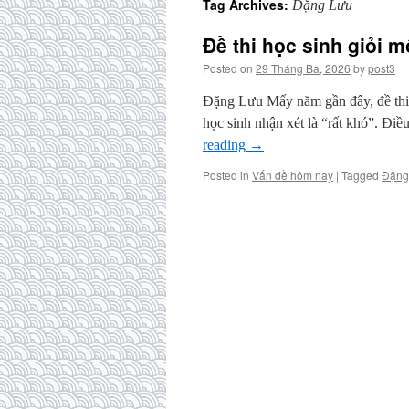
Tag Archives:
Đặng Lưu
Đề thi học sinh giỏi 
Posted on
29 Tháng Ba, 2026
by
post3
Đặng Lưu Mấy năm gần đây, đề thi 
học sinh nhận xét là “rất khó”. Đi
reading
→
Posted in
Vấn đề hôm nay
|
Tagged
Đặng