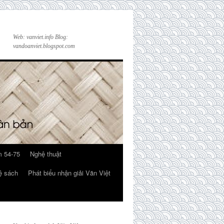
Web: vanviet.info Blog:
vandoanviet.blogspot.com
 54-75
Nghệ thuật
ệ sách
Phát biểu nhận giải Văn Việt