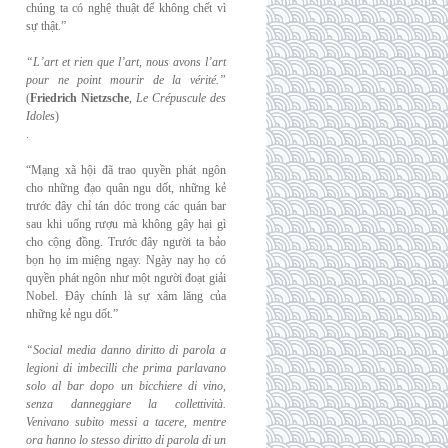
chúng ta có nghệ thuật để không chết vì
sự thật.”
“L’art et rien que l’art, nous avons l’art
pour ne point mourir de la vérité.”
(
Friedrich
Nietzsche
,
Le Crépuscule des
Idoles
)
.
“Mạng xã hội đã trao quyền phát ngôn
cho những đạo quân ngu dốt, những kẻ
trước đây chỉ tán dóc trong các quán bar
sau khi uống rượu mà không gây hại gì
cho cộng đồng. Trước đây người ta bảo
bọn họ im miệng ngay. Ngày nay họ có
quyền phát ngôn như một người đoạt giải
Nobel. Đây chính là sự xâm lăng của
những kẻ ngu dốt.”
“Social media danno diritto di parola a
legioni di imbecilli che prima parlavano
solo al
bar dopo un bicchiere di vino,
senza danneggiare la collettività.
Venivano subito messi a
tacere, mentre
ora hanno lo stesso diritto di parola di un