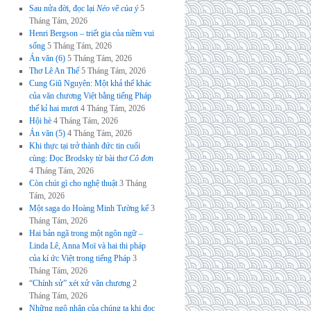
Sau nửa đời, đọc lại
Nẻo về của ý
5
Tháng Tám, 2026
Henri Bergson – triết gia của niềm vui
sống
5 Tháng Tám, 2026
Án văn (6)
5 Tháng Tám, 2026
Thơ Lê An Thế
5 Tháng Tám, 2026
Cung Giũ Nguyên: Một khả thể khác
của văn chương Việt bằng tiếng Pháp
thế kỉ hai mươi
4 Tháng Tám, 2026
Hội hè
4 Tháng Tám, 2026
Án văn (5)
4 Tháng Tám, 2026
Khi thực tại trở thành đức tin cuối
cùng: Đọc Brodsky từ bài thơ
Cô đơn
4 Tháng Tám, 2026
Còn chút gì cho nghệ thuật
3 Tháng
Tám, 2026
Một saga do Hoàng Minh Tường kể
3
Tháng Tám, 2026
Hai bản ngã trong một ngôn ngữ –
Linda Lê, Anna Moï và hai thi pháp
của kí ức Việt trong tiếng Pháp
3
Tháng Tám, 2026
“Chính sử” xét xử văn chương
2
Tháng Tám, 2026
Những ngộ nhận của chúng ta khi đọc