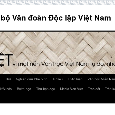
 bộ Văn đoàn Độc lập Việt Nam
Thơ
Nghiên cứu Phê bình
Tư liệu
Thảo luận
Văn học Miền Nam
k/Minds
Biếm họa
Thư bạn đọc
Media Văn Việt
Trao đổi
Trên k