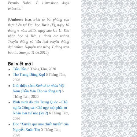
Premio Nobel. È l’invasione
degli
imbecilli.”
(
Umberto Eco
,
trích từ bài phỏng vấn
thực hiện tại Đại học Turin (Ý), ngày 10
tháng 6
năm 2015, ngay sau khi U. Eco
nhận học vị Tiến sĩ danh dự ngành
Truyền thông và
Văn hoá truyền thông
đại chúng. Nguyên văn tiếng Ý đăng trên
báo La Stampa
11.06.2015
)
Bài viết mới
Trần Dần
6 Tháng Tám, 2026
Thơ Trung Dũng Kqđ
6 Tháng Tám,
2026
Giới thiệu sách
Kinh tế tư nhân Việt
Nam
(Trần Văn Thọ và đồng sự)
6
Tháng Tám, 2026
Bình minh đỏ trên Trung Quốc – Chủ
nghĩa Cộng sản Chế ngự một phần tư
Nhân loại thế nào (kỳ 2)
6 Tháng Tám,
2026
Đọc “Xuyên qua mọi chiến tuyến” của
Nguyễn Xuân Thọ
5 Tháng Tám,
2026