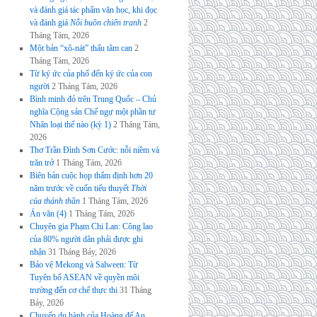
và đánh giá tác phẩm văn học, khi đọc
và đánh giá
Nỗi buồn chiến tranh
2
Tháng Tám, 2026
Một bản “xô-nát” thấu tâm can
2
Tháng Tám, 2026
Từ ký ức của phố đến ký ức của con
người
2 Tháng Tám, 2026
Bình minh đỏ trên Trung Quốc – Chủ
nghĩa Cộng sản Chế ngự một phần tư
Nhân loại thế nào (kỳ 1)
2 Tháng Tám,
2026
Thơ Trần Đình Sơn Cước: nỗi niềm và
trăn trở
1 Tháng Tám, 2026
Biên bản cuộc họp thẩm định hơn 20
năm trước về cuốn tiểu thuyết
Thời
của thánh thần
1 Tháng Tám, 2026
Án văn (4)
1 Tháng Tám, 2026
Chuyên gia Phạm Chi Lan: Công lao
của 80% người dân phải được ghi
nhận
31 Tháng Bảy, 2026
Bảo vệ Mekong và Salween: Từ
Tuyên bố ASEAN về quyền môi
trường đến cơ chế thực thi
31 Tháng
Bảy, 2026
Chuyến du hành của Hoàng đế An