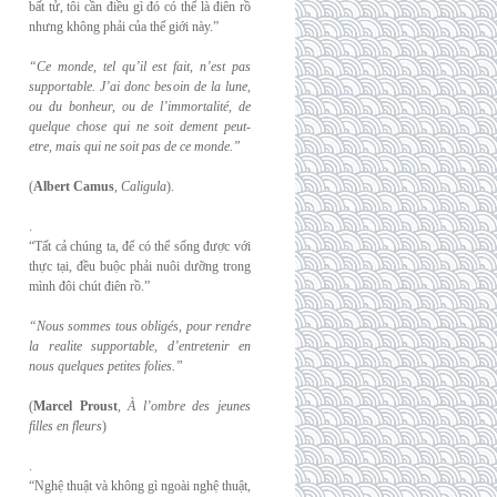
bất tử, tôi cần điều gì đó có thể là điên rồ
nhưng không phải của thế giới này.”
“Ce monde, tel qu’il est fait, n’est pas
supportable. J’ai donc besoin de la lune,
ou du
bonheur, ou de l’immortalité, de
quelque chose qui ne soit dement peut-
etre, mais qui
ne soit pas de ce monde.”
(
Albert Camus
,
Caligula
).
.
“Tất cả chúng ta, để có thể sống được với
thực tại, đều buộc phải nuôi dưỡng trong
mình đôi chút điên rồ.”
“Nous sommes tous obligés, pour rendre
la realite supportable, d’entretenir en
nous
quelques petites folies.”
(
Marcel Proust
,
À l’ombre des jeunes
filles en fleurs
)
.
“Nghệ thuật và không gì ngoài nghệ thuật,