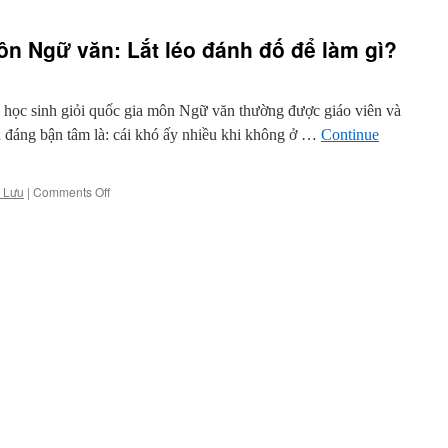
môn Ngữ văn: Lắt léo đánh đố để làm gì?
học sinh giỏi quốc gia môn Ngữ văn thường được giáo viên và
ều đáng bận tâm là: cái khó ấy nhiều khi không ở …
Continue
on
 Lưu
|
Comments Off
Đề
thi
học
sinh
giỏi
môn
Ngữ
văn:
Lắt
léo
đánh
đố
để
làm