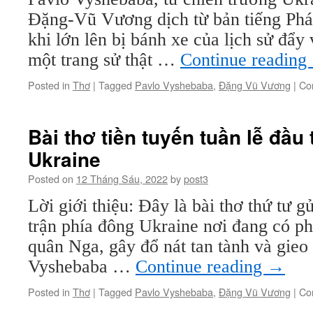
Đặng-Vũ Vương dịch từ bản tiếng Pháp
khi lớn lên bị bánh xe của lịch sử đẩy 
một trang sử thật …
Continue reading
Posted in
Thơ
|
Tagged
Pavlo Vyshebaba
,
Đặng Vũ Vương
|
Co
Bài thơ tiền tuyến tuần lễ đầu
Ukraine
Posted on
12 Tháng Sáu, 2022
by
post3
Lời giới thiệu: Đây là bài thơ thứ tư gử
trận phía đông Ukraine nơi đang có ph
quân Nga, gây đổ nát tan tành và gieo
Vyshebaba …
Continue reading
→
Posted in
Thơ
|
Tagged
Pavlo Vyshebaba
,
Đặng Vũ Vương
|
Co