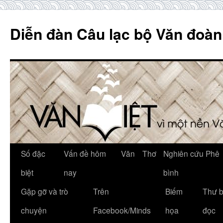
Skip
to
Diễn đàn Câu lạc bộ Văn đoàn
content
Số đặc
Vấn đề hôm
Văn
Thơ
Nghiên cứu Phê
biệt
nay
bình
Gặp gỡ và trò
Trên
Biếm
Thư 
chuyện
Facebook/Minds
họa
đọc