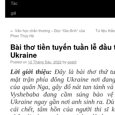
Tác
giả
←
Văn học chấn thương – Đọc “Gia đình” của
Tư liệu thảo
Phan Thúy Hà
Bài thơ tiền tuyến tuần lễ đầu
Ukraine
Posted on
12 Tháng Sáu, 2022
by
post3
Lời giới thiệu:
Đây là bài thơ thứ tư 
mặt trận phía đông Ukraine nơi đa
của quân Nga
,
gây đổ nát tan tành và
Vyshebaba
đang cầm súng bảo vệ
Ukraine ngay gần nơi anh sinh ra
.
Dù
cái chết, tâm hồn của người thi sĩ 