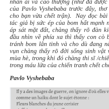
nhân ái và cao thượng
(
như đã
được 
của
Pavlo Vyshebaba
trước đây
, thơ
cho bạn
vừa chết trận
). Nay
đọc bài
tác giả bị sức ép của bom hất mạnh 
áp sát mặt đất,
chàng thấy rõ đàn k
đầu nhìn về phía xa thì thấy
con cò
b
tránh bom lân tinh và cho
dù
đang
n
vụn chàng thấy rõ đời sống sinh vật
mùa hè
,
trong khi đó chàng thi sĩ /
chiế
trong máu
lửa của
chiến tranh
chết ch
Pavlo Vyshebaba