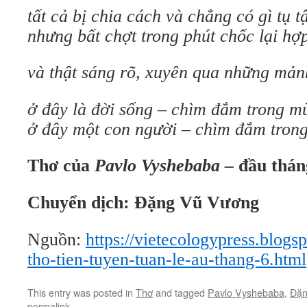
tất cả bị chia cách và chẳng có gì tụ t
nhưng bất chợt trong phút chốc lại hợ
và thật sáng rõ,
xuyên qua những mản
ở đây là đời sống –
chìm đắm trong m
ở đây một con người –
chìm đắm trong
Thơ của
Pavlo Vyshebaba –
đầu thán
Chuyển dịch: Đặng Vũ Vương
Nguồn:
https://vietecologypress.blogs
tho-tien-tuyen-tuan-le-au-thang-6.html
This entry was posted in
Thơ
and tagged
Pavlo Vyshebaba
,
Đặn
permalink
.