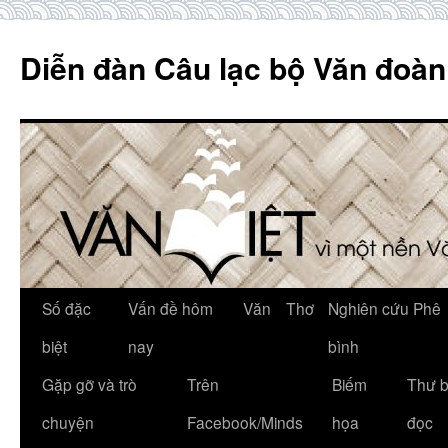
Skip
to
Diễn đàn Câu lạc bộ Văn đoàn
content
Số đặc
Vấn đề hôm
Văn
Thơ
Nghiên cứu Phê
biệt
nay
bình
Gặp gỡ và trò
Trên
Biếm
Thư 
chuyện
Facebook/Minds
họa
đọc