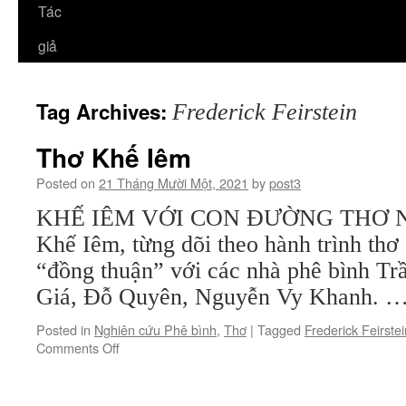
Tác
giả
Tag Archives:
Frederick Feirstein
Thơ Khế Iêm
Posted on
21 Tháng Mười Một, 2021
by
post3
KHẾ IÊM VỚI CON ĐƯỜNG THƠ Nhữn
Khế Iêm, từng dõi theo hành trình thơ
“đồng thuận” với các nhà phê bình T
Giá, Đỗ Quyên, Nguyễn Vy Khanh. 
Posted in
Nghiên cứu Phê bình
,
Thơ
|
Tagged
Frederick Feirstei
on
Comments Off
Thơ
Khế
Iêm