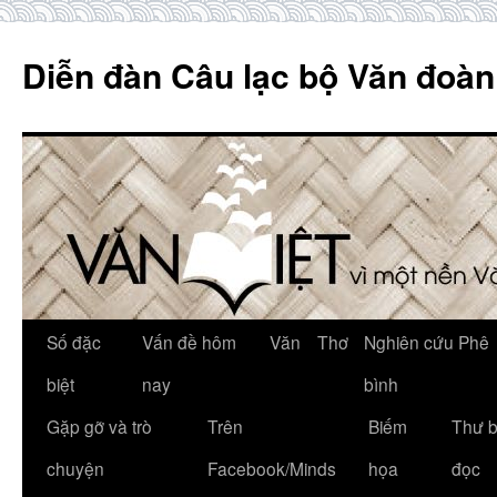
Skip
to
Diễn đàn Câu lạc bộ Văn đoàn
content
Số đặc
Vấn đề hôm
Văn
Thơ
Nghiên cứu Phê
biệt
nay
bình
Gặp gỡ và trò
Trên
Biếm
Thư 
chuyện
Facebook/Minds
họa
đọc