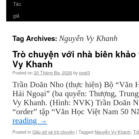
Tác
giả
Tag Archives:
Nguyễn Vy Khanh
Trò chuyện với nhà biên khảo
Vy Khanh
Posted on
20 Tháng Ba, 2026
by
post3
Trần Doãn Nho (thực hiện) Bộ “Văn
Hải Ngoại” (ba quyển: Thượng, Trun
Vy Khanh. (Hình: NVK) Trần Doãn N
“order” tập “Văn Học Việt Nam 50
reading
→
Posted in
Gặp gỡ và trò chuyện
|
Tagged
Nguyễn Vy Khanh
,
Tr