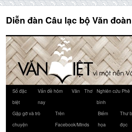
Skip
to
Diễn đàn Câu lạc bộ Văn đoàn
content
Số đặc
Vấn đề hôm
Văn
Thơ
Nghiên cứu Phê
biệt
nay
bình
Gặp gỡ và trò
Trên
Biếm
Thư 
chuyện
Facebook/Minds
họa
đọc