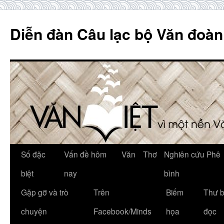
Skip
to
Diễn đàn Câu lạc bộ Văn đoàn
content
Số đặc
Vấn đề hôm
Văn
Thơ
Nghiên cứu Phê
biệt
nay
bình
Gặp gỡ và trò
Trên
Biếm
Thư 
chuyện
Facebook/Minds
họa
đọc