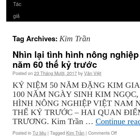
Tác
giả
Tag Archives:
Kim Trần
Nhìn lại tình hình nông nghiệ
năm 60 thế kỷ trước
Posted on
23 Tháng Mười, 2017
by
Văn Việt
KỶ NIỆM 50 NĂM ĐẶNG KIM GIA
100 NĂM NGÀY SINH KIM NGỌC, 
HÌNH NÔNG NGHIỆP VIỆT NAM 
THẾ KỶ TRƯỚC – HAI QUAN ĐIỂ
TRƯƠNG. Kim Trần …
Continue rea
on
Posted in
Tư liệu
|
Tagged
Kim Trần
|
Comments Off
Nhìn