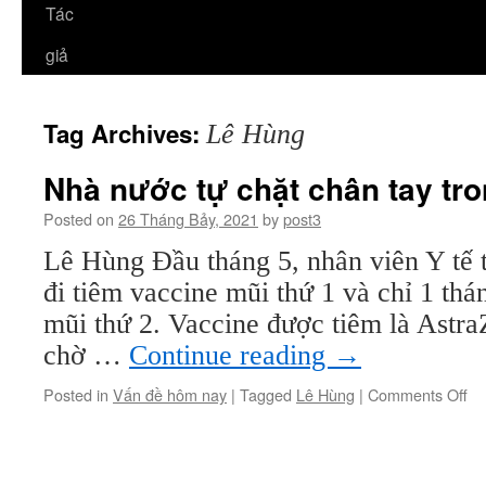
Tác
giả
Tag Archives:
Lê Hùng
Nhà nước tự chặt chân tay tro
Posted on
26 Tháng Bảy, 2021
by
post3
Lê Hùng Đầu tháng 5, nhân viên Y tế 
đi tiêm vaccine mũi thứ 1 và chỉ 1 thá
mũi thứ 2. Vaccine được tiêm là Astra
chờ …
Continue reading
→
on
Posted in
Vấn đề hôm nay
|
Tagged
Lê Hùng
|
Comments Off
Nh
nư
tự
ch