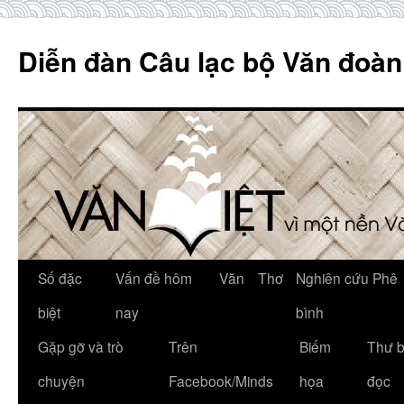
Skip
to
Diễn đàn Câu lạc bộ Văn đoàn
content
Số đặc
Vấn đề hôm
Văn
Thơ
Nghiên cứu Phê
biệt
nay
bình
Gặp gỡ và trò
Trên
Biếm
Thư 
chuyện
Facebook/Minds
họa
đọc