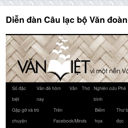
Skip
to
Diễn đàn Câu lạc bộ Văn đoàn
content
Số đặc
Vấn đề hôm
Văn
Thơ
Nghiên cứu Phê
biệt
nay
bình
Gặp gỡ và trò
Trên
Biếm
Thư 
chuyện
Facebook/Minds
họa
đọc