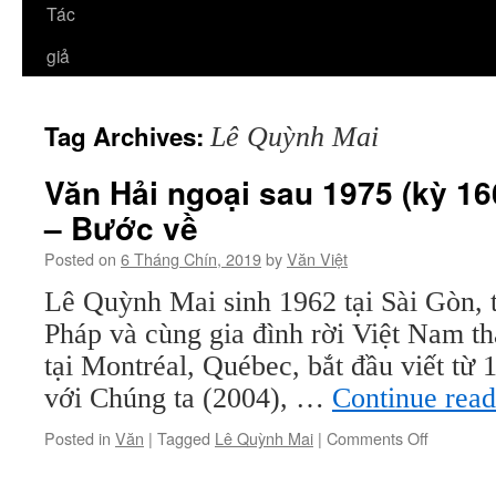
Tác
giả
Tag Archives:
Lê Quỳnh Mai
Văn Hải ngoại sau 1975 (kỳ 16
– Bước về
Posted on
6 Tháng Chín, 2019
by
Văn Việt
Lê Quỳnh Mai sinh 1962 tại Sài Gòn, 
Pháp và cùng gia đình rời Việt Nam t
tại Montréal, Québec, bắt đầu viết từ 
với Chúng ta (2004), …
Continue rea
on
Posted in
Văn
|
Tagged
Lê Quỳnh Mai
|
Comments Off
Văn
Hải