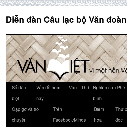
Skip
to
Diễn đàn Câu lạc bộ Văn đoàn
content
Số đặc
Vấn đề hôm
Văn
Thơ
Nghiên cứu Phê
biệt
nay
bình
Gặp gỡ và trò
Trên
Biếm
Thư 
chuyện
Facebook/Minds
họa
đọc