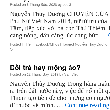
Posted on
8 Tháng Sáu, 2026
by
post3
Nguyễn Thùy Dương CHUYỆN CỦA
Phụ Nữ Việt Nam 2018, nữ tứ trụ củ
Tâm, tiếp xúc với bà con Thủ Thiêm. 
càng nóng, dân càng lúc càng bức …
Posted in
Trên Facebook/Minds
|
Tagged
Nguyễn Thùy Dương
,
on
Off
Chuyện
của
Thảo
Dối trá hay mộng ảo?
Posted on
22 Tháng Bảy, 2019
by
Văn Việt
Nguyễn Thùy Dương Trong hàng ngàn 
ra trên đất nước này, việc để nổ một
Thiêm tạo tiền đề cho những con người
dĩ thuộc về mình. …
Continue readin