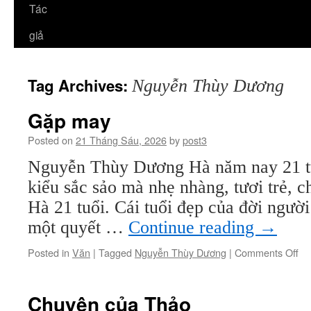
Tác
giả
Tag Archives:
Nguyễn Thùy Dương
Gặp may
Posted on
21 Tháng Sáu, 2026
by
post3
Nguyễn Thùy Dương Hà năm nay 21 t
kiểu sắc sảo mà nhẹ nhàng, tươi trẻ, c
Hà 21 tuổi. Cái tuổi đẹp của đời ngườ
một quyết …
Continue reading
→
on
Posted in
Văn
|
Tagged
Nguyễn Thùy Dương
|
Comments Off
Gặ
ma
Chuyện của Thảo