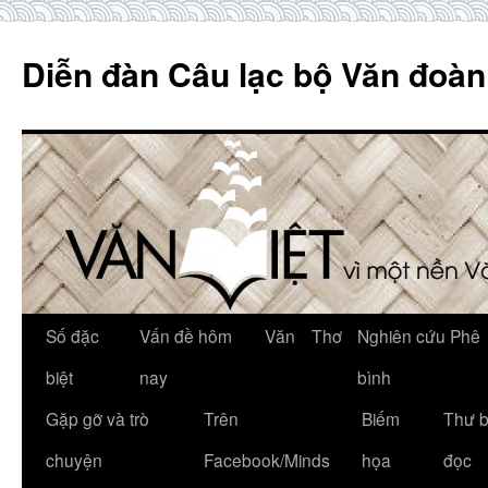
Skip
to
Diễn đàn Câu lạc bộ Văn đoàn
content
Số đặc
Vấn đề hôm
Văn
Thơ
Nghiên cứu Phê
biệt
nay
bình
Gặp gỡ và trò
Trên
Biếm
Thư 
chuyện
Facebook/Minds
họa
đọc