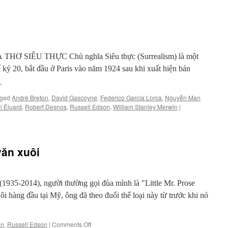
Ơ SIÊU THỰC Chủ nghĩa Siêu thực (Surrealism) là một
ế kỷ 20, bắt đầu ở Paris vào năm 1924 sau khi xuất hiện bản
→
ged
André Breton
,
David Gascoyne
,
Federico García Lorca
,
Nguyễn Man
l Éluard
,
Robert Desnos
,
Russell Edson
,
William Stanley Merwin
|
văn xuôi
935-2014), người thường gọi đùa mình là "Little Mr. Prose
i hàng đầu tại Mỹ, ông đã theo đuổi thể loại này từ trước khi nó
on
ên
,
Russell Edson
|
Comments Off