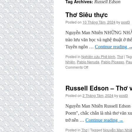
Tag Archives:
Russell Edson
Thơ Siêu thực
Posted on
10 Tháng Tám, 2024
by
post3
Nguyễn Man Nhiên NHỮNG NHÀ TH
trào lưu văn học và nghệ thuật ở th
Tuyên ngôn …
Continue reading
Posted in
Nghiên cứu Phê bình
,
Thơ
|
Tag
Nhiên
,
Pablo Neruda
,
Pablo Picasso
,
Pau
on
Comments Off
Thơ
Siêu
thực
Russell Edson – Thơ 
Posted on
2 Tháng Tám, 2024
by
post3
Nguyễn Man Nhiên Russell Edson (1
Poem", chắc chắn là nhà thơ văn xuô
trở nên …
Continue reading
→
Posted in
Thơ
|
Tagged
Nguyễn Man Nhi