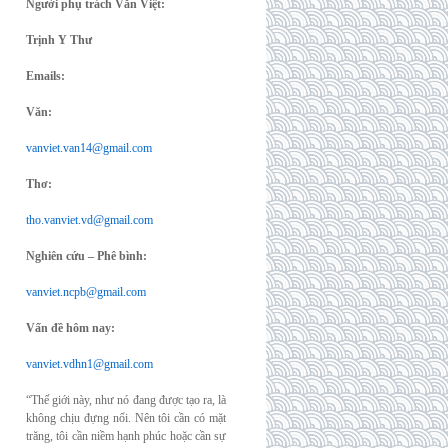
Người phụ trách Văn Việt:
Trịnh Y Thư
Emails:
Văn:
vanviet.van14@gmail.com
Thơ:
tho.vanviet.vd@gmail.com
Nghiên cứu – Phê bình:
vanviet.ncpb@gmail.com
Vấn đề hôm nay:
vanviet.vdhn1@gmail.com
“Thế giới này, như nó đang được tạo ra, là
không chịu đựng nổi. Nên tôi cần có mặt
trăng, tôi cần niềm hạnh phúc hoặc cần sự