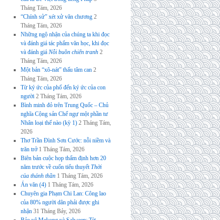
Tháng Tám, 2026
“Chính sử” xét xử văn chương
2
Tháng Tám, 2026
Những ngộ nhận của chúng ta khi đọc
và đánh giá tác phẩm văn học, khi đọc
và đánh giá
Nỗi buồn chiến tranh
2
Tháng Tám, 2026
Một bản “xô-nát” thấu tâm can
2
Tháng Tám, 2026
Từ ký ức của phố đến ký ức của con
người
2 Tháng Tám, 2026
Bình minh đỏ trên Trung Quốc – Chủ
nghĩa Cộng sản Chế ngự một phần tư
Nhân loại thế nào (kỳ 1)
2 Tháng Tám,
2026
Thơ Trần Đình Sơn Cước: nỗi niềm và
trăn trở
1 Tháng Tám, 2026
Biên bản cuộc họp thẩm định hơn 20
năm trước về cuốn tiểu thuyết
Thời
của thánh thần
1 Tháng Tám, 2026
Án văn (4)
1 Tháng Tám, 2026
Chuyên gia Phạm Chi Lan: Công lao
của 80% người dân phải được ghi
nhận
31 Tháng Bảy, 2026