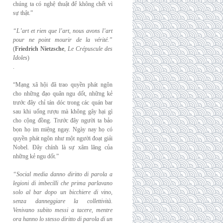
chúng ta có nghệ thuật để không chết vì
sự thật.”
“L’art et rien que l’art, nous avons l’art
pour ne point mourir de la vérité.”
(
Friedrich
Nietzsche
,
Le Crépuscule des
Idoles
)
.
“Mạng xã hội đã trao quyền phát ngôn
cho những đạo quân ngu dốt, những kẻ
trước đây chỉ tán dóc trong các quán bar
sau khi uống rượu mà không gây hại gì
cho cộng đồng. Trước đây người ta bảo
bọn họ im miệng ngay. Ngày nay họ có
quyền phát ngôn như một người đoạt giải
Nobel. Đây chính là sự xâm lăng của
những kẻ ngu dốt.”
“Social media danno diritto di parola a
legioni di imbecilli che prima parlavano
solo al
bar dopo un bicchiere di vino,
senza danneggiare la collettività.
Venivano subito messi a
tacere, mentre
ora hanno lo stesso diritto di parola di un