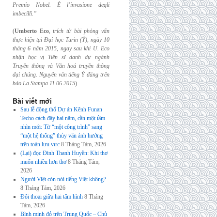
Premio Nobel. È l’invasione
degli
imbecilli.”
(
Umberto Eco
,
trích từ bài phỏng vấn
thực hiện tại Đại học Turin (Ý), ngày 10
tháng 6
năm 2015, ngay sau khi U. Eco
nhận học vị Tiến sĩ danh dự ngành
Truyền thông và
Văn hoá truyền thông
đại chúng. Nguyên văn tiếng Ý đăng trên
báo La Stampa
11.06.2015
)
Bài viết mới
Sau lễ động thổ Dự án Kênh Funan
Techo cách đây hai năm, cần một tầm
nhìn mới: Từ “một công trình” sang
“một hệ thống” thủy văn ảnh hưởng
trên toàn lưu vực
8 Tháng Tám, 2026
(Lại) đọc Đinh Thanh Huyền: Khi thơ
muốn nhiều hơn thơ
8 Tháng Tám,
2026
Người Việt còn nói tiếng Việt không?
8 Tháng Tám, 2026
Đối thoại giữa hai tấm hình
8 Tháng
Tám, 2026
Bình minh đỏ trên Trung Quốc – Chủ