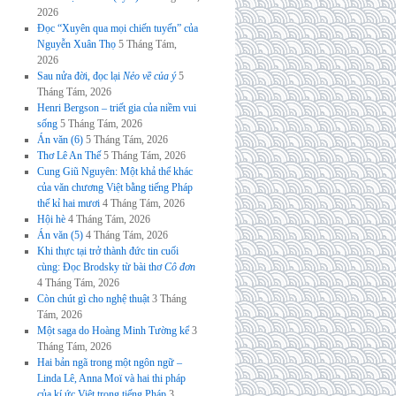
2026
Đọc “Xuyên qua mọi chiến tuyến” của
Nguyễn Xuân Thọ
5 Tháng Tám,
2026
Sau nửa đời, đọc lại
Nẻo về của ý
5
Tháng Tám, 2026
Henri Bergson – triết gia của niềm vui
sống
5 Tháng Tám, 2026
Án văn (6)
5 Tháng Tám, 2026
Thơ Lê An Thế
5 Tháng Tám, 2026
Cung Giũ Nguyên: Một khả thể khác
của văn chương Việt bằng tiếng Pháp
thế kỉ hai mươi
4 Tháng Tám, 2026
Hội hè
4 Tháng Tám, 2026
Án văn (5)
4 Tháng Tám, 2026
Khi thực tại trở thành đức tin cuối
cùng: Đọc Brodsky từ bài thơ
Cô đơn
4 Tháng Tám, 2026
Còn chút gì cho nghệ thuật
3 Tháng
Tám, 2026
Một saga do Hoàng Minh Tường kể
3
Tháng Tám, 2026
Hai bản ngã trong một ngôn ngữ –
Linda Lê, Anna Moï và hai thi pháp
của kí ức Việt trong tiếng Pháp
3