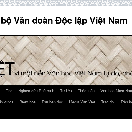
 bộ Văn đoàn Độc lập Việt Nam
Thơ
Nghiên cứu Phê bình
Tư liệu
Thảo luận
Văn học Miền Nam
k/Minds
Biếm họa
Thư bạn đọc
Media Văn Việt
Trao đổi
Trên k