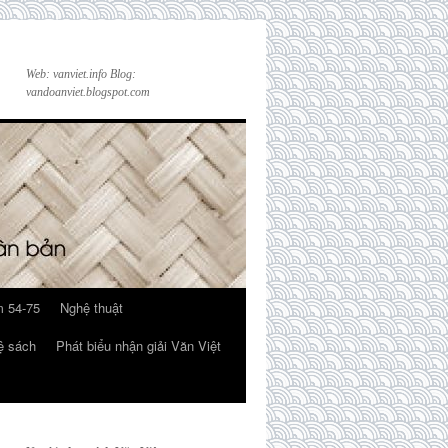
Web: vanviet.info Blog:
vandoanviet.blogspot.com
 54-75
Nghệ thuật
ệ sách
Phát biểu nhận giải Văn Việt