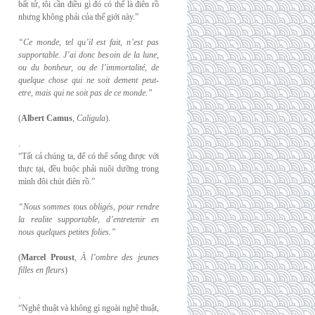
bất tử, tôi cần điều gì đó có thể là điên rồ
nhưng không phải của thế giới này.”
“Ce monde, tel qu’il est fait, n’est pas
supportable. J’ai donc besoin de la lune,
ou du
bonheur, ou de l’immortalité, de
quelque chose qui ne soit dement peut-
etre, mais qui
ne soit pas de ce monde.”
(
Albert Camus
,
Caligula
).
.
“Tất cả chúng ta, để có thể sống được với
thực tại, đều buộc phải nuôi dưỡng trong
mình đôi chút điên rồ.”
“Nous sommes tous obligés, pour rendre
la realite supportable, d’entretenir en
nous
quelques petites folies.”
(
Marcel Proust
,
À l’ombre des jeunes
filles en fleurs
)
.
“Nghệ thuật và không gì ngoài nghệ thuật,