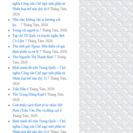
nghĩa Cộng sản Chế ngự một phần tư
Nhân loại thế nào (kỳ 4)
8 Tháng Tám,
2026
Nhà văn, không cần ai thương xót
họ…
7 Tháng Tám, 2026
Trong cõi người ta
7 Tháng Tám, 2026
Tạp chí Tổ Quốc và truyện ngắn
Anh
Cò Lấm
7 Tháng Tám, 2026
Thư tình gửi Ngoại
: Một thiên sử gia
đình khiến ta rơi lệ
7 Tháng Tám, 2026
Thơ Nguyễn Thị Thanh Bình
7 Tháng
Tám, 2026
Bình minh đỏ trên Trung Quốc – Chủ
nghĩa Cộng sản Chế ngự một phần tư
Nhân loại thế nào (kỳ 3)
7 Tháng Tám,
2026
Trần Dần
6 Tháng Tám, 2026
Thơ Trung Dũng Kqđ
6 Tháng Tám,
2026
Giới thiệu sách
Kinh tế tư nhân Việt
Nam
(Trần Văn Thọ và đồng sự)
6
Tháng Tám, 2026
Bình minh đỏ trên Trung Quốc – Chủ
nghĩa Cộng sản Chế ngự một phần tư
Nhân loại thế nào (kỳ 2)
6 Tháng Tám,