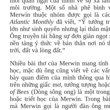
mối quan ngại của mình về sự xa lán
môi trường. Một số nhà phê bình 
Merwin thuộc nhóm được gọi là các 
Atlantic Monthly
đã viết, “Ý tưởng t
lớn như sinh quyển nhưng lại thân mật
Ông truyền tải bằng sự đơn giản ngọt
nền tảng ý thức về bản thân nơi nó t
trời, đất và lòng đất.”
Nhiều bài thơ của Merwin mang tính c
học, mặc dù ông cũng viết về các vấn
bày quan điểm của mình thông qua hì
trên những giấc mơ, tưởng tượng hoặc
of Bees
(Dòng sông ong) là một trong
hoặc triết học của Merwin. Trong bà
mà Merwin gọi là người đàn ông mù