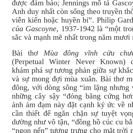
được đảm bảo; Jennings mô tả Gascoy
Anh duy nhất còn sống theo truyền th
viễn kiến ​​hoặc huyền bí”. Philip Ga
của Gascoyne
, 1937-1942 là “một tro
sắc và mạnh mẽ nhất trong năm mươi
Bài thơ
Mùa đông vĩnh cửu chưa
(Perpetual Winter Never Known) 
khám phá sự tương phản giữa sự khắc
và sự mong đợi mùa xuân. Bài thơ mô
đông, với dòng sông “im lặng nhưng 
những cây sậy “đóng băng cứng hơn
ảnh ảm đạm này đặt cạnh ký ức về nh
cần thiết để ngăn chặn sự tuyệt v
dường như vô tận, “đồng hồ cúc cu b
“ngọn nến” tượng trưng cho mặt trời