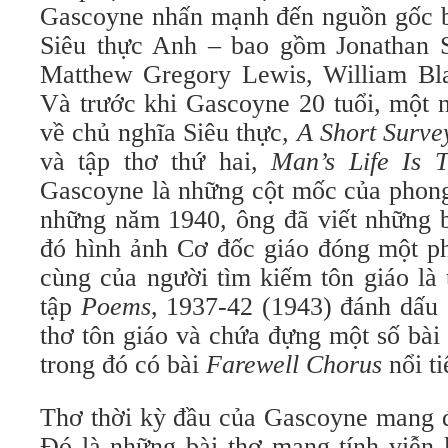
Gascoyne nhấn mạnh đến nguồn gốc b
Siêu thực Anh – bao gồm Jonathan 
Matthew Gregory Lewis, William Bla
Và trước khi Gascoyne 20 tuổi, một 
về chủ nghĩa Siêu thực
, A Short Surve
và tập thơ thứ hai,
Man’s Life Is 
Gascoyne là những cột mốc của phong
những năm 1940, ông đã viết những b
đó hình ảnh Cơ đốc giáo đóng một ph
cùng của người tìm kiếm tôn giáo là 
tập
Poems
, 1937-42 (1943) đánh dấu
thơ tôn giáo và chứa đựng một số bài
trong đó có bài
Farewell Chorus
nổi t
Thơ thời kỳ đầu của Gascoyne mang đ
Đó là những bài thơ mang tính viễn 