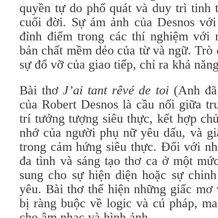
quyền tự do phổ quát và duy trì tinh
cuối đời. Sự ám ảnh của Desnos với 
đỉnh điểm trong các thí nghiệm với 
bản chất mềm dẻo của từ và ngữ. Trò 
sự đổ vỡ của giao tiếp, chỉ ra khả năn
Bài thơ
J’ai tant rêvé de toi
(Anh đã 
của Robert Desnos là cầu nối giữa tr
trí tưởng tượng siêu thực, kết hợp chủ
nhớ của người phụ nữ yêu dấu, và gi
trong cảm hứng siêu thực. Đối với nh
đa tình và sáng tạo thơ ca ở một mứ
sung cho sự hiện diện hoặc sự chinh
yêu. Bài thơ thể hiện những giấc mơ
bị ràng buộc về logic và cú pháp, ma
cho âm nhạc và hình ảnh.