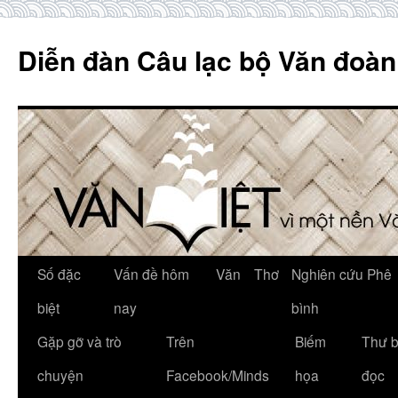
Skip
to
Diễn đàn Câu lạc bộ Văn đoàn
content
Số đặc
Vấn đề hôm
Văn
Thơ
Nghiên cứu Phê
biệt
nay
bình
Gặp gỡ và trò
Trên
Biếm
Thư 
chuyện
Facebook/Minds
họa
đọc