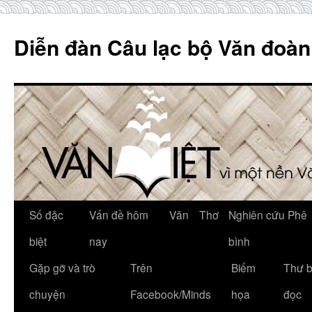
Skip
to
Diễn đàn Câu lạc bộ Văn đoàn
content
Số đặc
Vấn đề hôm
Văn
Thơ
Nghiên cứu Phê
biệt
nay
bình
Gặp gỡ và trò
Trên
Biếm
Thư 
chuyện
Facebook/Minds
họa
đọc