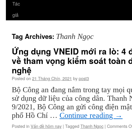
Tác
giả
Tag Archives:
Thanh Ngọc
Ứng dụng VNEID mới ra lò: 4 
về tham vọng kiểm soát toàn 
nghệ
Posted on
21 Tháng Chín, 2021
by
post3
Bộ Công an đang nắm trong tay mọi q
sử dụng dữ liệu của công dân. Than
9/2021, Bộ Công an gửi công điện mậ
phố Hồ Chí …
Continue reading
→
Posted in
Vấn đề hôm nay
|
Tagged
Thanh Ngọc
|
Comments Of