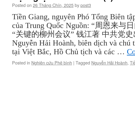
Posted on
26 Tháng Chín, 2025
by
post3
Tiền Giang, nguyên Phó Tổng Biên tậ
của Trung Quốc Nguồn: “周恩
“关键的柳州会议” 钱江著 中共党史出版
Nguyễn Hải Hoành, biên dịch và chú 
tại Việt Bắc, Hồ Chủ tịch và các …
Co
Posted in
Nghiên cứu Phê bình
|
Tagged
Nguyễn Hải Hoành
,
Ti