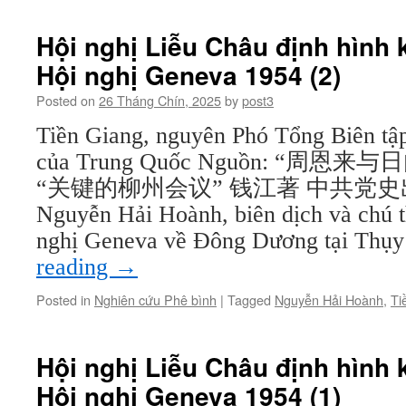
Hội nghị Liễu Châu định hình
Hội nghị Geneva 1954 (2)
Posted on
26 Tháng Chín, 2025
by
post3
Tiền Giang, nguyên Phó Tổng Biên tậ
của Trung Quốc Nguồn: “周恩
“关键的柳州会议” 钱江著 中共党史出版
Nguyễn Hải Hoành, biên dịch và chú 
nghị Geneva về Đông Dương tại Thụ
reading
→
Posted in
Nghiên cứu Phê bình
|
Tagged
Nguyễn Hải Hoành
,
Ti
Hội nghị Liễu Châu định hình
Hội nghị Geneva 1954 (1)