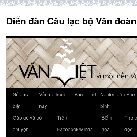
Skip
to
Diễn đàn Câu lạc bộ Văn đoàn
content
Số đặc
Vấn đề hôm
Văn
Thơ
Nghiên cứu Phê
biệt
nay
bình
Gặp gỡ và trò
Trên
Biếm
Thư 
chuyện
Facebook/Minds
họa
đọc