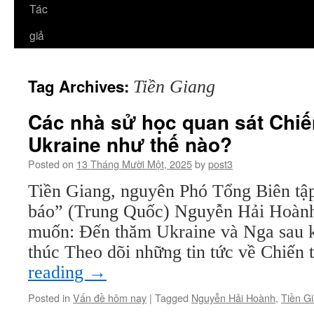
Tác
giả
Tag Archives:
Tiền Giang
Các nhà sử học quan sát Chiế
Ukraine như thế nào?
Posted on
13 Tháng Mười Một, 2025
by
post3
Tiền Giang, nguyên Phó Tổng Biên tậ
báo” (Trung Quốc) Nguyễn Hải Hoành
muốn: Đến thăm Ukraine và Nga sau kh
thúc Theo dõi những tin tức về Chiến
reading
→
Posted in
Vấn đề hôm nay
|
Tagged
Nguyễn Hải Hoành
,
Tiền G