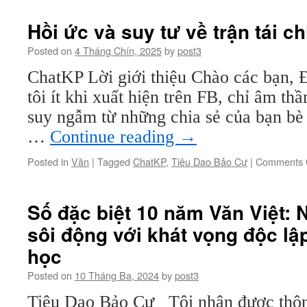
Hồi ức và suy tư về trận tái 
Posted on
4 Tháng Chín, 2025
by
post3
ChatKP Lời giới thiệu Chào các bạn, Đ
tôi ít khi xuất hiện trên FB, chỉ âm th
suy ngẫm từ những chia sẻ của bạn bè 
…
Continue reading
→
Posted in
Văn
|
Tagged
ChatKP
,
Tiêu Dao Bảo Cự
|
Comments 
Số đặc biệt 10 năm Văn Việt:
sôi động với khát vọng độc lậ
học
Posted on
10 Tháng Ba, 2024
by
post3
Tiêu Dao Bảo Cự Tôi nhận được thông