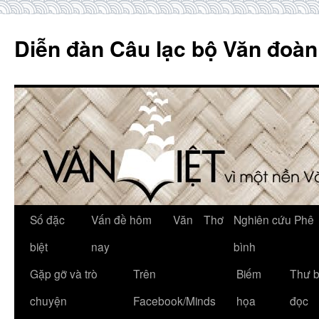
Skip
to
Diễn đàn Câu lạc bộ Văn đoàn
content
Số đặc
Vấn đề hôm
Văn
Thơ
Nghiên cứu Phê
biệt
nay
bình
Gặp gỡ và trò
Trên
Biếm
Thư 
chuyện
Facebook/Minds
họa
đọc