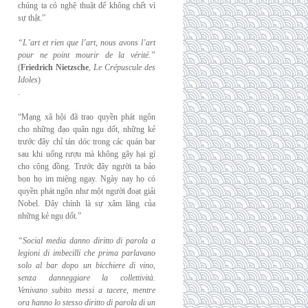
chúng ta có nghệ thuật để không chết vì
sự thật.”
“L’art et rien que l’art, nous avons l’art
pour ne point mourir de la vérité.”
(
Friedrich
Nietzsche
,
Le Crépuscule des
Idoles
)
.
“Mạng xã hội đã trao quyền phát ngôn
cho những đạo quân ngu dốt, những kẻ
trước đây chỉ tán dóc trong các quán bar
sau khi uống rượu mà không gây hại gì
cho cộng đồng. Trước đây người ta bảo
bọn họ im miệng ngay. Ngày nay họ có
quyền phát ngôn như một người đoạt giải
Nobel. Đây chính là sự xâm lăng của
những kẻ ngu dốt.”
“Social media danno diritto di parola a
legioni di imbecilli che prima parlavano
solo al
bar dopo un bicchiere di vino,
senza danneggiare la collettività.
Venivano subito messi a
tacere, mentre
ora hanno lo stesso diritto di parola di un