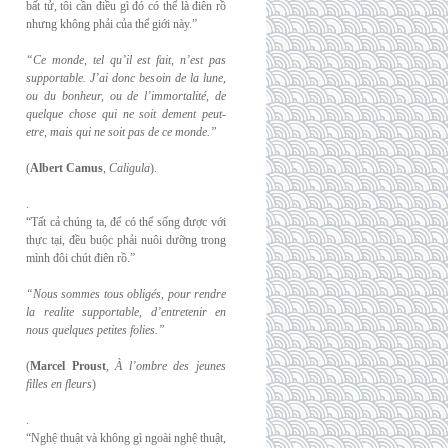
bất tử, tôi cần điều gì đó có thể là điên rồ
nhưng không phải của thế giới này.”
“Ce monde, tel qu’il est fait, n’est pas
supportable. J’ai donc besoin de la lune,
ou du
bonheur, ou de l’immortalité, de
quelque chose qui ne soit dement peut-
etre, mais qui
ne soit pas de ce monde.”
(
Albert Camus
,
Caligula
).
.
“Tất cả chúng ta, để có thể sống được với
thực tại, đều buộc phải nuôi dưỡng trong
mình đôi chút điên rồ.”
“Nous sommes tous obligés, pour rendre
la realite supportable, d’entretenir en
nous
quelques petites folies.”
(
Marcel Proust
,
À l’ombre des jeunes
filles en fleurs
)
.
“Nghệ thuật và không gì ngoài nghệ thuật,