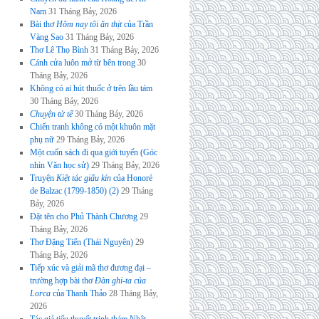
Nam
31 Tháng Bảy, 2026
Bài thơ
Hôm nay tôi ăn thịt
của Trần
Vàng Sao
31 Tháng Bảy, 2026
Thơ Lê Thọ Bình
31 Tháng Bảy, 2026
Cánh cửa luôn mở từ bên trong
30
Tháng Bảy, 2026
Không có ai hút thuốc ở trên lầu tám
30 Tháng Bảy, 2026
Chuyện tử tế
30 Tháng Bảy, 2026
Chiến tranh không có một khuôn mặt
phụ nữ
29 Tháng Bảy, 2026
Một cuốn sách đi qua giới tuyến (Góc
nhìn Văn học sử)
29 Tháng Bảy, 2026
Truyện
Kiệt tác giấu kín
của Honoré
de Balzac (1799-1850) (2)
29 Tháng
Bảy, 2026
Đặt tên cho Phủ Thành Chương
29
Tháng Bảy, 2026
Thơ Đặng Tiến (Thái Nguyên)
29
Tháng Bảy, 2026
Tiếp xúc và giải mã thơ đương đại –
trường hợp bài thơ
Đàn ghi-ta của
Lorca
của Thanh Thảo
28 Tháng Bảy,
2026