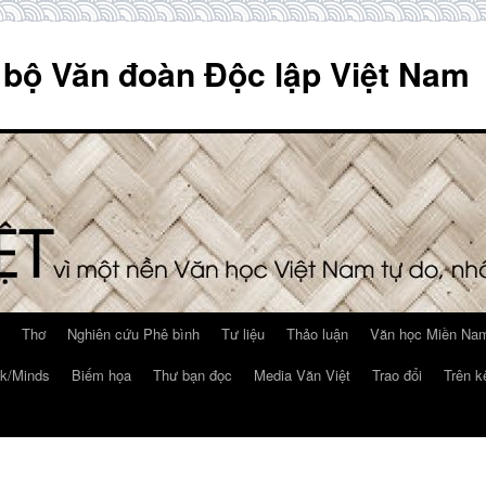
 bộ Văn đoàn Độc lập Việt Nam
Thơ
Nghiên cứu Phê bình
Tư liệu
Thảo luận
Văn học Miền Nam
k/Minds
Biếm họa
Thư bạn đọc
Media Văn Việt
Trao đổi
Trên k