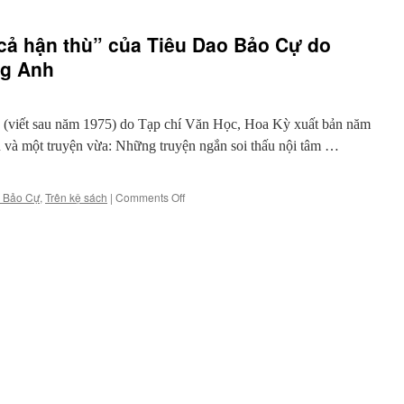
 cả hận thù” của Tiêu Dao Bảo Cự do
ng Anh
n (viết sau năm 1975) do Tạp chí Văn Học, Hoa Kỳ xuất bản năm
n và một truyện vừa: Những truyện ngắn soi thấu nội tâm …
on
o Bảo Cự
,
Trên kệ sách
|
Comments Off
Giới
thiệu
sách
“Trên
cả
hận
thù”
của
Tiêu
Dao
Bảo
Cự