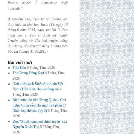
Premio Nobel. È l’invasione
degli
imbecilli.”
(
Umberto Eco
,
trích từ bài phỏng vấn
thực hiện tại Đại học Turin (Ý), ngày 10
tháng 6
năm 2015, ngay sau khi U. Eco
nhận học vị Tiến sĩ danh dự ngành
Truyền thông và
Văn hoá truyền thông
đại chúng. Nguyên văn tiếng Ý đăng trên
báo La Stampa
11.06.2015
)
Bài viết mới
Trần Dần
6 Tháng Tám, 2026
Thơ Trung Dũng Kqđ
6 Tháng Tám,
2026
Giới thiệu sách
Kinh tế tư nhân Việt
Nam
(Trần Văn Thọ và đồng sự)
6
Tháng Tám, 2026
Bình minh đỏ trên Trung Quốc – Chủ
nghĩa Cộng sản Chế ngự một phần tư
Nhân loại thế nào (kỳ 2)
6 Tháng Tám,
2026
Đọc “Xuyên qua mọi chiến tuyến” của
Nguyễn Xuân Thọ
5 Tháng Tám,
2026