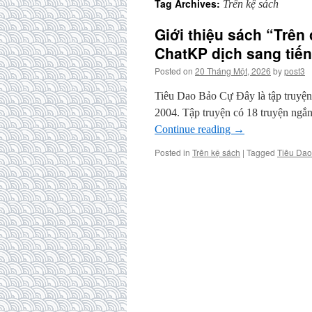
Tag Archives:
Trên kệ sách
Giới thiệu sách “Trên
ChatKP dịch sang tiế
Posted on
20 Tháng Một, 2026
by
post3
Tiêu Dao Bảo Cự Đây là tập truyệ
2004. Tập truyện có 18 truyện ngắ
Continue reading
→
Posted in
Trên kệ sách
|
Tagged
Tiêu Da