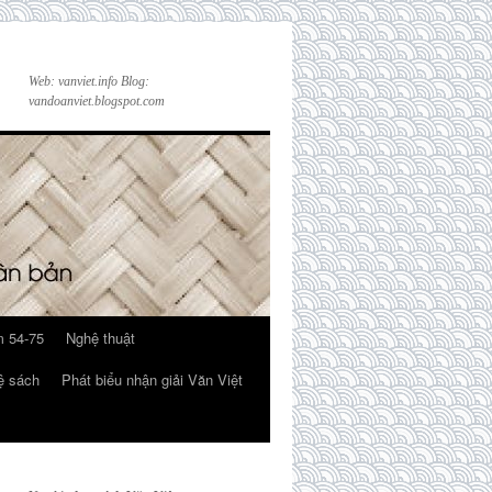
Web: vanviet.info Blog:
vandoanviet.blogspot.com
 54-75
Nghệ thuật
ệ sách
Phát biểu nhận giải Văn Việt