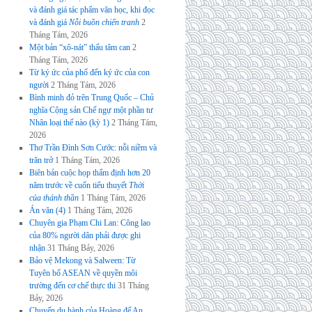
và đánh giá tác phẩm văn học, khi đọc
và đánh giá
Nỗi buồn chiến tranh
2
Tháng Tám, 2026
Một bản “xô-nát” thấu tâm can
2
Tháng Tám, 2026
Từ ký ức của phố đến ký ức của con
người
2 Tháng Tám, 2026
Bình minh đỏ trên Trung Quốc – Chủ
nghĩa Cộng sản Chế ngự một phần tư
Nhân loại thế nào (kỳ 1)
2 Tháng Tám,
2026
Thơ Trần Đình Sơn Cước: nỗi niềm và
trăn trở
1 Tháng Tám, 2026
Biên bản cuộc họp thẩm định hơn 20
năm trước về cuốn tiểu thuyết
Thời
của thánh thần
1 Tháng Tám, 2026
Án văn (4)
1 Tháng Tám, 2026
Chuyên gia Phạm Chi Lan: Công lao
của 80% người dân phải được ghi
nhận
31 Tháng Bảy, 2026
Bảo vệ Mekong và Salween: Từ
Tuyên bố ASEAN về quyền môi
trường đến cơ chế thực thi
31 Tháng
Bảy, 2026
Chuyến du hành của Hoàng đế An