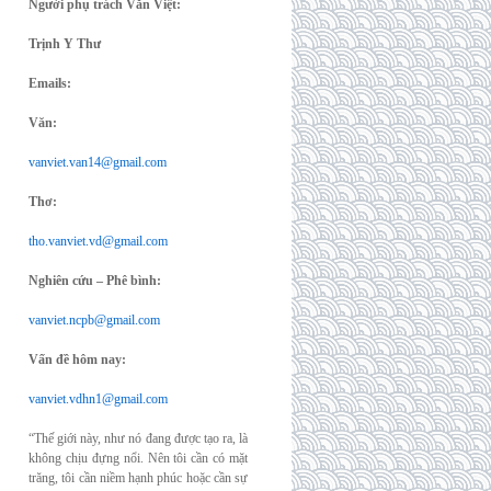
Người phụ trách Văn Việt:
Trịnh Y Thư
Emails:
Văn:
vanviet.van14@gmail.com
Thơ:
tho.vanviet.vd@gmail.com
Nghiên cứu – Phê bình:
vanviet.ncpb@gmail.com
Vấn đề hôm nay:
vanviet.vdhn1@gmail.com
“Thế giới này, như nó đang được tạo ra, là
không chịu đựng nổi. Nên tôi cần có mặt
trăng, tôi cần niềm hạnh phúc hoặc cần sự