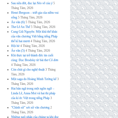
Sau nửa đời, đọc lại
Nẻo về của ý
5
Tháng Tám, 2026
Henri Bergson – triết gia của niềm vui
sống
5 Tháng Tám, 2026
Án văn (6)
5 Tháng Tám, 2026
Thơ Lê An Thế
5 Tháng Tám, 2026
Cung Giũ Nguyên: Một khả thể khác
của văn chương Việt bằng tiếng Pháp
thế kỉ hai mươi
4 Tháng Tám, 2026
Hội hè
4 Tháng Tám, 2026
Án văn (5)
4 Tháng Tám, 2026
Khi thực tại trở thành đức tin cuối
cùng: Đọc Brodsky từ bài thơ
Cô đơn
4 Tháng Tám, 2026
Còn chút gì cho nghệ thuật
3 Tháng
Tám, 2026
Một saga do Hoàng Minh Tường kể
3
Tháng Tám, 2026
Hai bản ngã trong một ngôn ngữ –
Linda Lê, Anna Moï và hai thi pháp
của kí ức Việt trong tiếng Pháp
3
Tháng Tám, 2026
“Chính sử” xét xử văn chương
2
Tháng Tám, 2026
Những ngộ nhận của chúng ta khi đọc