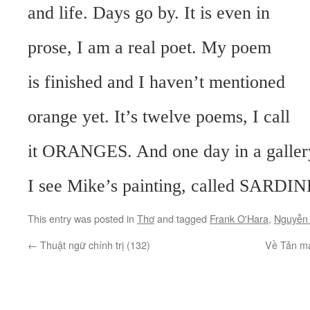
and life. Days go by. It is even in
prose, I am a real poet. My poem
is finished and I haven’t mentioned
orange yet. It’s twelve poems, I call
it ORANGES. And one day in a galler
I see Mike’s painting, called SARDIN
This entry was posted in
Thơ
and tagged
Frank O'Hara
,
Nguyễn
←
Thuật ngữ chính trị (132)
Về Tản m