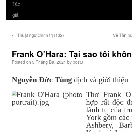
Tác
giả
←
Thuật ngữ chính trị (132)
Về Tản m
Frank O’Hara: Tại sao tôi khôn
Posted on
3 Tháng Ba, 2021
by
post3
Nguyễn Đức Tùng
dịch và giới thiệu
Thơ Frank O’
hợp rất độc 
lãnh tụ của t
York gồm các n
Ashbery, Bar