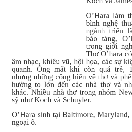
Koch và James
O’Hara làm th
bình nghệ thu
ngành triển 
bảo tàng, O’
trong giới ng
Thơ O’hara có 
âm nhạc, khiêu vũ, hội họa, các sự k
quanh. Ông mất khi còn quá trẻ, 1
nhưng những cống hiến về thơ và phê
hưởng to lớn đến các nhà thơ và n
khác. Nhiều nhà thơ trong nhóm New
sỹ như Koch và Schuyler.
O’Hara sinh tại Baltimore, Maryland,
ngoại ô.