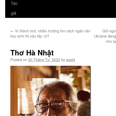
Tác
giả
←
Vì thành tích, nhiều trường tìm cách ngăn cản
Gửi ngư
học sinh thi vào lớp 10?
Ukraine đang
cho t
Thơ Hà Nhật
Posted on
20 Tháng Tư, 2022
by
post4