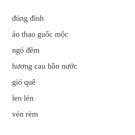
đủng đỉnh
áo thao guốc mộc
ngó đêm
hương cau hồn nước
gió quê
len lén
vén rèm