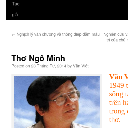
Tác
giả
←
Nghịch lý văn chương và thông điệp đẫm máu
Nghiên cứu vă
trị của chủ
Thơ Ngô Minh
Posted on
23 Tháng Tư, 2014
by
Văn Việt
Văn V
1949 
sống t
trên h
trong
thơ.