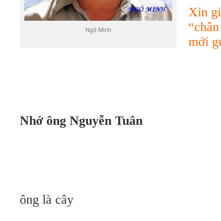
Xin gi
“chân
Ngô Minh
mới g
Nhớ ông Nguyễn Tuân
ông là cây