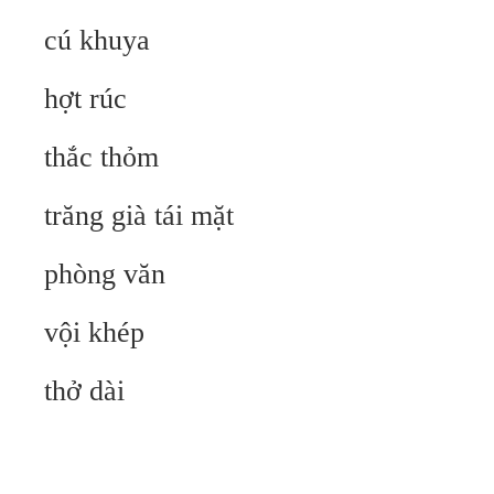
cú khuya
hợt rúc
thắc thỏm
trăng già tái mặt
phòng văn
vội khép
thở dài