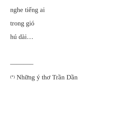
nghe tiếng ai
trong gió
hú dài…
———–
Những ý thơ Trần Dần
(*)