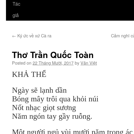
Tác
giả
←
Ký ức về xứ Cà ra
Cảm nghĩ củ
Thơ Trần Quốc Toàn
Posted on
22 Tháng Mười, 2017
by
Văn Việt
KHẢ THỂ
Ngày sẽ lạnh dần
Bóng mây trôi qua khỏi núi
Nốt nhạc giọt sương
Năm ngón tay gầy ruỗng.
Một người ngủ vùi mười năm trong á