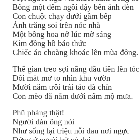
Bỗng một đêm ngồi dậy bên ánh đèn
Con chuột chạy dưới gầm bếp
Ánh trăng soi trên nóc nhà
Một bông hoa nở lúc mờ sáng
Kim đồng hồ báo thức
Chiếc áo choàng khoác lên mùa đông.
Thế gian treo sợi nắng đầu tiên lên tóc
Đôi mắt mở to nhìn khu vườn
Mười năm trôi trái táo đã chín
Con mèo đã nằm dưới nấm mộ mưa.
Phũ phàng thật!
Người đàn ông nói
Như sống lại triệu nỗi đau nơi ngực
Đứng ở ngoài bờ cỏ dại