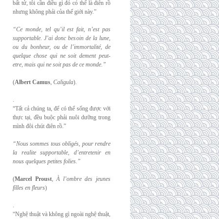
bất tử, tôi cần điều gì đó có thể là điên rồ
nhưng không phải của thế giới này.”
“Ce monde, tel qu’il est fait, n’est pas
supportable. J’ai donc besoin de la lune,
ou du
bonheur, ou de l’immortalité, de
quelque chose qui ne soit dement peut-
etre, mais qui
ne soit pas de ce monde.”
(
Albert Camus
,
Caligula
).
.
“Tất cả chúng ta, để có thể sống được với
thực tại, đều buộc phải nuôi dưỡng trong
mình đôi chút điên rồ.”
“Nous sommes tous obligés, pour rendre
la realite supportable, d’entretenir en
nous
quelques petites folies.”
(
Marcel Proust
,
À l’ombre des jeunes
filles en fleurs
)
.
“Nghệ thuật và không gì ngoài nghệ thuật,