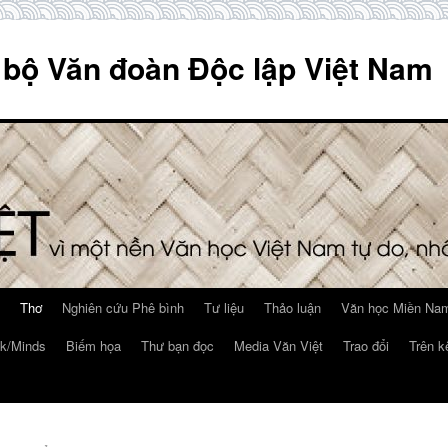
 bộ Văn đoàn Độc lập Việt Nam
Thơ
Nghiên cứu Phê bình
Tư liệu
Thảo luận
Văn học Miền Nam
k/Minds
Biếm họa
Thư bạn đọc
Media Văn Việt
Trao đổi
Trên k