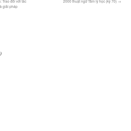
Trao đổi với tác
2000 thuật ngữ Tâm lý học (kỳ 70)
→
à giải pháp
)