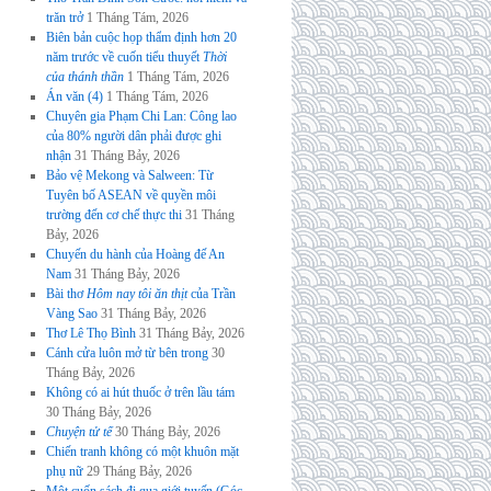
trăn trở
1 Tháng Tám, 2026
Biên bản cuộc họp thẩm định hơn 20
năm trước về cuốn tiểu thuyết
Thời
của thánh thần
1 Tháng Tám, 2026
Án văn (4)
1 Tháng Tám, 2026
Chuyên gia Phạm Chi Lan: Công lao
của 80% người dân phải được ghi
nhận
31 Tháng Bảy, 2026
Bảo vệ Mekong và Salween: Từ
Tuyên bố ASEAN về quyền môi
trường đến cơ chế thực thi
31 Tháng
Bảy, 2026
Chuyến du hành của Hoàng đế An
Nam
31 Tháng Bảy, 2026
Bài thơ
Hôm nay tôi ăn thịt
của Trần
Vàng Sao
31 Tháng Bảy, 2026
Thơ Lê Thọ Bình
31 Tháng Bảy, 2026
Cánh cửa luôn mở từ bên trong
30
Tháng Bảy, 2026
Không có ai hút thuốc ở trên lầu tám
30 Tháng Bảy, 2026
Chuyện tử tế
30 Tháng Bảy, 2026
Chiến tranh không có một khuôn mặt
phụ nữ
29 Tháng Bảy, 2026