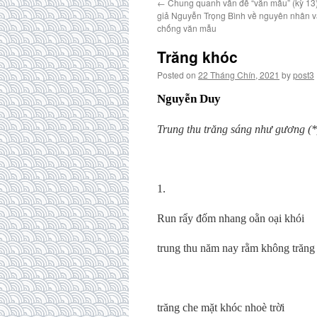
←
Chung quanh vấn đề “văn mẫu” (kỳ 13): 
giả Nguyễn Trọng Bình về nguyên nhân v
chống văn mẫu
Trăng khóc
Posted on
22 Tháng Chín, 2021
by
post3
Nguyễn Duy
Trung thu trăng sáng như gương (*
1.
Run rẩy đốm nhang oằn oại khói
trung thu năm nay rằm không trăng
trăng che mặt khóc nhoè trời