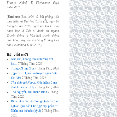
Premio Nobel. È l’invasione
degli
imbecilli.”
(
Umberto Eco
,
trích từ bài phỏng vấn
thực hiện tại Đại học Turin (Ý), ngày 10
tháng 6
năm 2015, ngay sau khi U. Eco
nhận học vị Tiến sĩ danh dự ngành
Truyền thông và
Văn hoá truyền thông
đại chúng. Nguyên văn tiếng Ý đăng trên
báo La Stampa
11.06.2015
)
Bài viết mới
Nhà văn, không cần ai thương xót
họ…
7 Tháng Tám, 2026
Trong cõi người ta
7 Tháng Tám, 2026
Tạp chí Tổ Quốc và truyện ngắn
Anh
Cò Lấm
7 Tháng Tám, 2026
Thư tình gửi Ngoại
: Một thiên sử gia
đình khiến ta rơi lệ
7 Tháng Tám, 2026
Thơ Nguyễn Thị Thanh Bình
7 Tháng
Tám, 2026
Bình minh đỏ trên Trung Quốc – Chủ
nghĩa Cộng sản Chế ngự một phần tư
Nhân loại thế nào (kỳ 3)
7 Tháng Tám,
2026