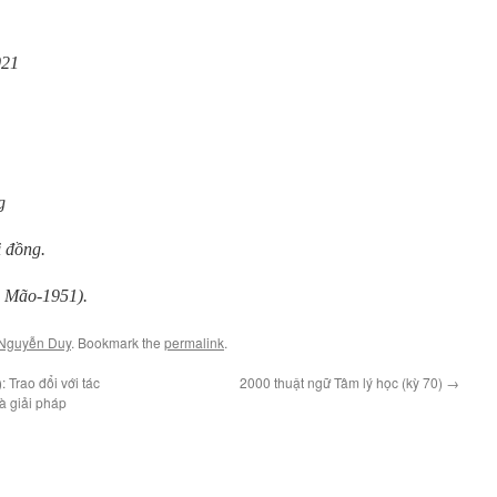
021
g
 đồng.
n Mão-1951).
Nguyễn Duy
. Bookmark the
permalink
.
Trao đổi với tác
2000 thuật ngữ Tâm lý học (kỳ 70)
→
à giải pháp