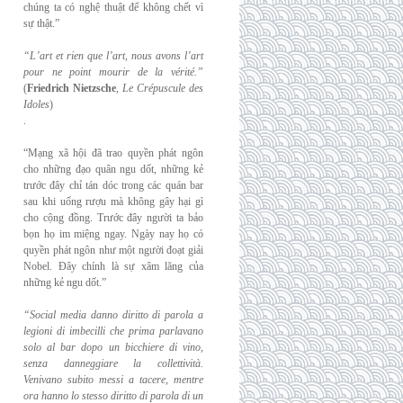
chúng ta có nghệ thuật để không chết vì
sự thật.”
“L’art et rien que l’art, nous avons l’art
pour ne point mourir de la vérité.”
(
Friedrich
Nietzsche
,
Le Crépuscule des
Idoles
)
.
“Mạng xã hội đã trao quyền phát ngôn
cho những đạo quân ngu dốt, những kẻ
trước đây chỉ tán dóc trong các quán bar
sau khi uống rượu mà không gây hại gì
cho cộng đồng. Trước đây người ta bảo
bọn họ im miệng ngay. Ngày nay họ có
quyền phát ngôn như một người đoạt giải
Nobel. Đây chính là sự xâm lăng của
những kẻ ngu dốt.”
“Social media danno diritto di parola a
legioni di imbecilli che prima parlavano
solo al
bar dopo un bicchiere di vino,
senza danneggiare la collettività.
Venivano subito messi a
tacere, mentre
ora hanno lo stesso diritto di parola di un