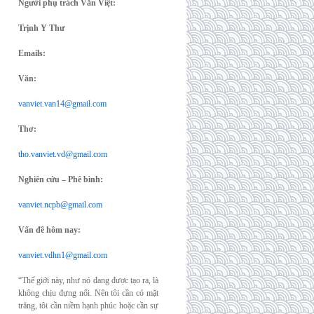
Người phụ trách Văn Việt:
Trịnh Y Thư
Emails:
Văn:
vanviet.van14@gmail.com
Thơ:
tho.vanviet.vd@gmail.com
Nghiên cứu – Phê bình:
vanviet.ncpb@gmail.com
Vấn đề hôm nay:
vanviet.vdhn1@gmail.com
“Thế giới này, như nó đang được tạo ra, là
không chịu đựng nổi. Nên tôi cần có mặt
trăng, tôi cần niềm hạnh phúc hoặc cần sự