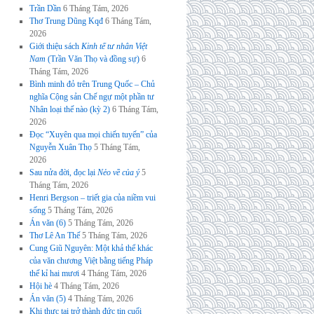
Trần Dần
6 Tháng Tám, 2026
Thơ Trung Dũng Kqđ
6 Tháng Tám,
2026
Giới thiệu sách
Kinh tế tư nhân Việt
Nam
(Trần Văn Thọ và đồng sự)
6
Tháng Tám, 2026
Bình minh đỏ trên Trung Quốc – Chủ
nghĩa Cộng sản Chế ngự một phần tư
Nhân loại thế nào (kỳ 2)
6 Tháng Tám,
2026
Đọc “Xuyên qua mọi chiến tuyến” của
Nguyễn Xuân Thọ
5 Tháng Tám,
2026
Sau nửa đời, đọc lại
Nẻo về của ý
5
Tháng Tám, 2026
Henri Bergson – triết gia của niềm vui
sống
5 Tháng Tám, 2026
Án văn (6)
5 Tháng Tám, 2026
Thơ Lê An Thế
5 Tháng Tám, 2026
Cung Giũ Nguyên: Một khả thể khác
của văn chương Việt bằng tiếng Pháp
thế kỉ hai mươi
4 Tháng Tám, 2026
Hội hè
4 Tháng Tám, 2026
Án văn (5)
4 Tháng Tám, 2026
Khi thực tại trở thành đức tin cuối