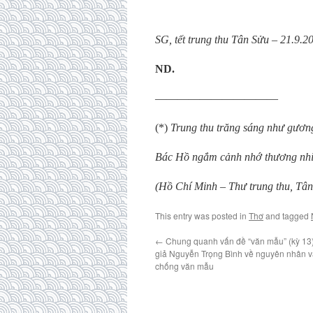
SG, tết trung thu Tân Sửu – 21.9.2
ND.
———————————
(*)
Trung thu trăng sáng như gươn
Bác Hồ ngắm cảnh nhớ thương nhi
(Hồ Chí Minh – Thư trung thu, Tâ
This entry was posted in
Thơ
and tagged
←
Chung quanh vấn đề “văn mẫu” (kỳ 13): 
giả Nguyễn Trọng Bình về nguyên nhân v
chống văn mẫu