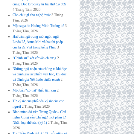
cùng: Đọc Brodsky từ bài thơ
Cô đơn
4 Tháng Tám, 2026
Còn chút gì cho nghệ thuật
3 Tháng
Tám, 2026
Một saga do Hoàng Minh Tường kể
3
Tháng Tám, 2026
Hai bản ngã trong một ngôn ngữ –
Linda Lê, Anna Moï và hai thi pháp
của kí ức Việt trong tiếng Pháp
3
Tháng Tám, 2026
“Chính sử” xét xử văn chương
2
Tháng Tám, 2026
Những ngộ nhận của chúng ta khi đọc
và đánh giá tác phẩm văn học, khi đọc
và đánh giá
Nỗi buồn chiến tranh
2
Tháng Tám, 2026
Một bản “xô-nát” thấu tâm can
2
Tháng Tám, 2026
Từ ký ức của phố đến ký ức của con
người
2 Tháng Tám, 2026
Bình minh đỏ trên Trung Quốc – Chủ
nghĩa Cộng sản Chế ngự một phần tư
Nhân loại thế nào (kỳ 1)
2 Tháng Tám,
2026
Thơ Trần Đình Sơn Cước: nỗi niềm và