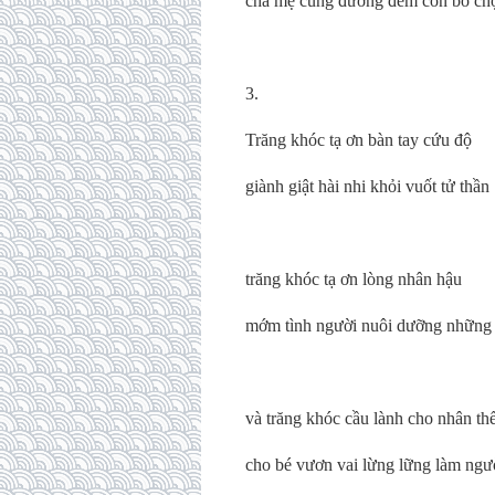
cha mẹ cùng đường đem con bỏ c
3.
Trăng khóc tạ ơn bàn tay cứu độ
giành giật hài nhi khỏi vuốt tử thần
trăng khóc tạ ơn lòng nhân hậu
mớm tình người nuôi dưỡng những
và trăng khóc cầu lành cho nhân th
cho bé vươn vai lừng lững làm ngư