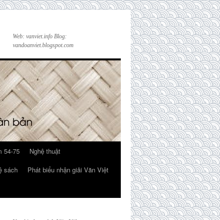
Web: vanviet.info Blog:
vandoanviet.blogspot.com
 54-75
Nghệ thuật
ệ sách
Phát biểu nhận giải Văn Việt