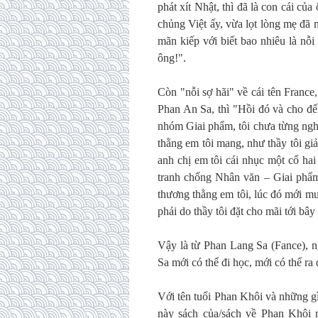
phát xít Nhật, thì đã là con cái củ
chủng Việt ấy, vừa lọt lòng mẹ đã 
mãn kiếp với biết bao nhiêu là nỗ
ông!".
Còn "nỗi sợ hãi" về cái tên Franc
Phan An Sa, thì "Hồi đó và cho đến
nhóm Giai phẩm, tôi chưa từng nghe a
thằng em tôi mang, như thầy tôi giả
anh chị em tôi cái nhục một cổ hai
tranh chống Nhân văn – Giai phẩm,
thương thằng em tôi, lúc đó mới mư
phải do thầy tôi đặt cho mãi tới bâ
Vậy là từ Phan Lang Sa (Fance), n
Sa mới có thể đi học, mới có thể ra
Với tên tuổi Phan Khôi và những g
này sách của/sách về Phan Khôi 