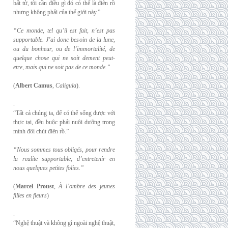
bất tử, tôi cần điều gì đó có thể là điên rồ
nhưng không phải của thế giới này.”
“Ce monde, tel qu’il est fait, n’est pas
supportable. J’ai donc besoin de la lune,
ou du
bonheur, ou de l’immortalité, de
quelque chose qui ne soit dement peut-
etre, mais qui
ne soit pas de ce monde.”
(
Albert Camus
,
Caligula
).
.
“Tất cả chúng ta, để có thể sống được với
thực tại, đều buộc phải nuôi dưỡng trong
mình đôi chút điên rồ.”
“Nous sommes tous obligés, pour rendre
la realite supportable, d’entretenir en
nous
quelques petites folies.”
(
Marcel Proust
,
À l’ombre des jeunes
filles en fleurs
)
.
“Nghệ thuật và không gì ngoài nghệ thuật,