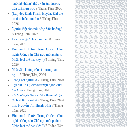
“một hệ thống” thủy văn ảnh hưởng
trên toàn lưu vực
8 Tháng Tám, 2026
(Lại) đọc Đinh Thanh Huyền: Khi thơ
muốn nhiều hơn thơ
8 Tháng Tám,
2026
Người Việt còn nói tiếng Việt không?
8 Tháng Tám, 2026
Đối thoại giữa hai tấm hình
8 Tháng
Tám, 2026
Bình minh đỏ trên Trung Quốc – Chủ
nghĩa Cộng sản Chế ngự một phần tư
Nhân loại thế nào (kỳ 4)
8 Tháng Tám,
2026
Nhà văn, không cần ai thương xót
họ…
7 Tháng Tám, 2026
Trong cõi người ta
7 Tháng Tám, 2026
Tạp chí Tổ Quốc và truyện ngắn
Anh
Cò Lấm
7 Tháng Tám, 2026
Thư tình gửi Ngoại
: Một thiên sử gia
đình khiến ta rơi lệ
7 Tháng Tám, 2026
Thơ Nguyễn Thị Thanh Bình
7 Tháng
Tám, 2026
Bình minh đỏ trên Trung Quốc – Chủ
nghĩa Cộng sản Chế ngự một phần tư
Nhân loại thế nào (kỳ 3)
7 Tháng Tám,