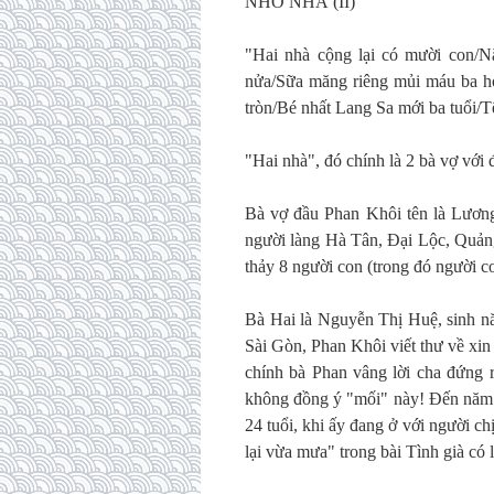
NHỚ NHÀ (II)
"Hai nhà cộng lại có mười con/N
nửa/Sữa măng riêng mủi máu ba hò
tròn/Bé nhất Lang Sa mới ba tuổi/T
"Hai nhà", đó chính là 2 bà vợ vớ
Bà vợ đầu Phan Khôi tên là Lươn
người làng Hà Tân, Đại Lộc, Quảng
thảy 8 người con (trong đó người co
Bà Hai là Nguyễn Thị Huệ, sinh 
Sài Gòn, Phan Khôi viết thư về xin
chính bà Phan vâng lời cha đứng 
không đồng ý "mối" này! Đến năm 
24 tuổi, khi ấy đang ở với người c
lại vừa mưa" trong bài Tình già có 