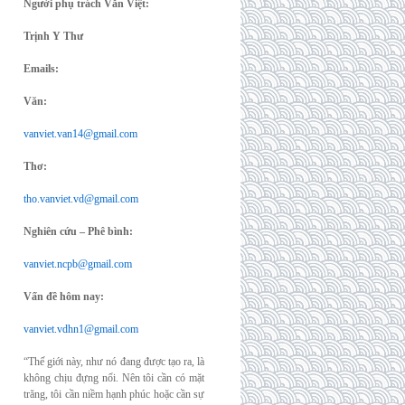
Người phụ trách Văn Việt:
Trịnh Y Thư
Emails:
Văn:
vanviet.van14@gmail.com
Thơ:
tho.vanviet.vd@gmail.com
Nghiên cứu – Phê bình:
vanviet.ncpb@gmail.com
Vấn đề hôm nay:
vanviet.vdhn1@gmail.com
“Thế giới này, như nó đang được tạo ra, là
không chịu đựng nổi. Nên tôi cần có mặt
trăng, tôi cần niềm hạnh phúc hoặc cần sự