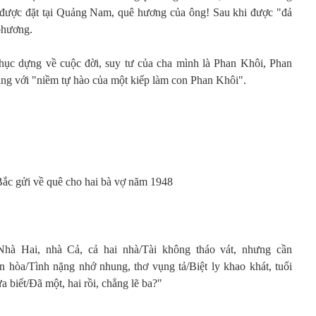
được đặt tại Quảng Nam, quê hương của ông! Sau khi được "đả
 phương.
ục dựng về cuộc đời, suy tư của cha mình là Phan Khôi, Phan
ng với "niềm tự hào của một kiếp làm con Phan Khôi".
Bắc gửi về quê cho hai bà vợ năm 1948
Nhà Hai, nhà Cả, cả hai nhà/Tài không tháo vát, nhưng cần
 hòa/Tình nặng nhớ nhung, thơ vụng tả/Biệt ly khao khát, tuổi
a biết/Đã một, hai rồi, chẳng lẽ ba?"