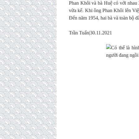
Phan Khôi và bà Huệ có với nhau 3
vừa kể. Khi ông Phan Khôi lên Vi
Đến năm 1954, hai bà và toàn bộ đà
Trần Tuấn|30.11.2021