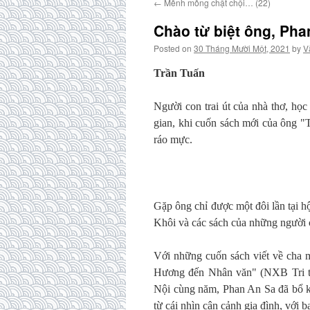
←
Mênh mông chật chội… (22)
Chào từ biệt ông, Pha
Posted on
30 Tháng Mười Một, 2021
by
V
Trần Tuấn
Người con trai út của nhà thơ, họ
gian, khi cuốn sách mới của ông 
ráo mực.
Gặp ông chỉ được một đôi lần tại hộ
Khôi và các sách của những người 
Với những cuốn sách viết về cha 
Hương đến Nhân văn" (NXB Tri th
Nội cùng năm, Phan An Sa đã bổ kh
từ cái nhìn cận cảnh gia đình, với b