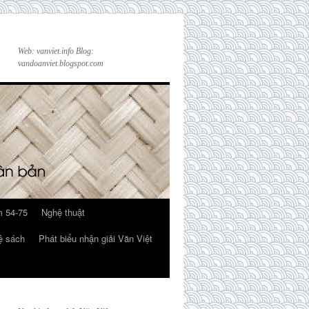
Web: vanviet.info Blog:
vandoanviet.blogspot.com
 54-75
Nghệ thuật
ệ sách
Phát biểu nhận giải Văn Việt