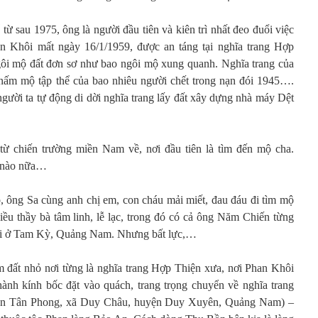
từ sau 1975, ông là người đầu tiên và kiên trì nhất đeo đuổi việc
n Khôi mất ngày 16/1/1959, được an táng tại nghĩa trang Hợp
ôi mộ đất đơn sơ như bao ngôi mộ xung quanh. Nghĩa trang của
nấm mộ tập thể của bao nhiêu người chết trong nạn đói 1945….
 người ta tự động di dời nghĩa trang lấy đất xây dựng nhà máy Dệt
ừ chiến trường miền Nam về, nơi đầu tiên là tìm đến mộ cha.
t nào nữa…
, ông Sa cùng anh chị em, con cháu mải miết, đau đáu đi tìm mộ
iều thầy bà tâm linh, lễ lạc, trong đó có cả ông Năm Chiến từng
hời ở Tam Kỳ, Quảng Nam. Nhưng bất lực,…
 đất nhỏ nơi từng là nghĩa trang Hợp Thiện xưa, nơi Phan Khôi
ành kính bốc đặt vào quách, trang trọng chuyển về nghĩa trang
hôn Tân Phong, xã Duy Châu, huyện Duy Xuyên, Quảng Nam) –