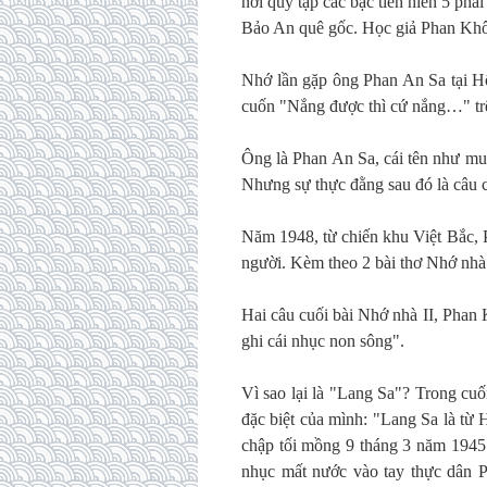
nơi quy tập các bậc tiền hiền 5 ph
Bảo An quê gốc. Học giả Phan Khôi
Nhớ lần gặp ông Phan An Sa tại 
cuốn "Nắng được thì cứ nắng…" trên
Ông là Phan An Sa, cái tên như m
Nhưng sự thực đằng sau đó là câu 
Năm 1948, từ chiến khu Việt Bắc,
người. Kèm theo 2 bài thơ Nhớ nhà (
Hai câu cuối bài Nhớ nhà II, Phan
ghi cái nhục non sông".
Vì sao lại là "Lang Sa"? Trong cu
đặc biệt của mình: "Lang Sa là từ 
chập tối mồng 9 tháng 3 năm 1945 
nhục mất nước vào tay thực dân P