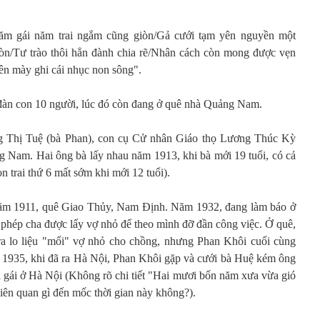
ăm gái năm trai ngắm cũng giòn/Gả cưới tạm yên nguyền một
n/Tư trào thôi hẳn đành chia rẽ/Nhân cách còn mong được vẹn
ên mày ghi cái nhục non sông".
i đàn con 10 người, lúc đó còn đang ở quê nhà Quảng Nam.
g Thị Tuệ (bà Phan), con cụ Cử nhân Giáo thọ Lương Thúc Kỳ
 Nam. Hai ông bà lấy nhau năm 1913, khi bà mới 19 tuổi, có cả
n trai thứ 6 mất sớm khi mới 12 tuổi).
năm 1911, quê Giao Thủy, Nam Định. Năm 1932, đang làm báo ở
 phép cha được lấy vợ nhỏ để theo mình đỡ đần công việc. Ở quê,
ra lo liệu "mối" vợ nhỏ cho chồng, nhưng Phan Khôi cuối cùng
1935, khi đã ra Hà Nội, Phan Khôi gặp và cưới bà Huệ kém ông
hị gái ở Hà Nội (Không rõ chi tiết "Hai mươi bốn năm xưa vừa gió
liên quan gì đến mốc thời gian này không?).