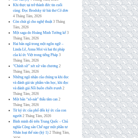
Khi thực tại trở thành đức tin cuối
cùng: Đọc Brodsky từ bài thơ
Cô đơn
4 Tháng Tám, 2026
Còn chút gì cho nghệ thuật
3 Tháng
Tám, 2026
Một saga do Hoàng Minh Tường kể
3
Tháng Tám, 2026
Hai bản ngã trong một ngôn ngữ –
Linda Lê, Anna Moï và hai thi pháp
của kí ức Việt trong tiếng Pháp
3
Tháng Tám, 2026
“Chính sử” xét xử văn chương
2
Tháng Tám, 2026
Những ngộ nhận của chúng ta khi đọc
và đánh giá tác phẩm văn học, khi đọc
và đánh giá
Nỗi buồn chiến tranh
2
Tháng Tám, 2026
Một bản “xô-nát” thấu tâm can
2
Tháng Tám, 2026
Từ ký ức của phố đến ký ức của con
người
2 Tháng Tám, 2026
Bình minh đỏ trên Trung Quốc – Chủ
nghĩa Cộng sản Chế ngự một phần tư
Nhân loại thế nào (kỳ 1)
2 Tháng Tám,