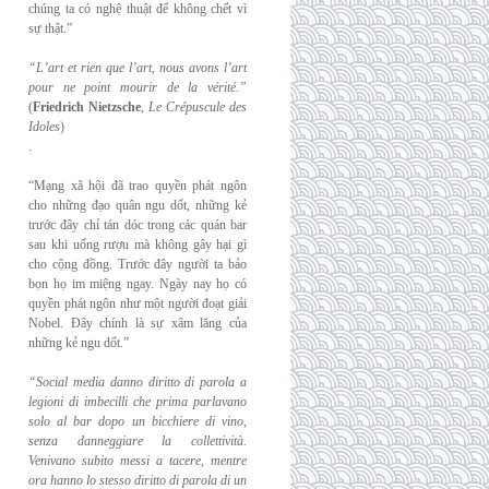
chúng ta có nghệ thuật để không chết vì
sự thật.”
“L’art et rien que l’art, nous avons l’art
pour ne point mourir de la vérité.”
(
Friedrich
Nietzsche
,
Le Crépuscule des
Idoles
)
.
“Mạng xã hội đã trao quyền phát ngôn
cho những đạo quân ngu dốt, những kẻ
trước đây chỉ tán dóc trong các quán bar
sau khi uống rượu mà không gây hại gì
cho cộng đồng. Trước đây người ta bảo
bọn họ im miệng ngay. Ngày nay họ có
quyền phát ngôn như một người đoạt giải
Nobel. Đây chính là sự xâm lăng của
những kẻ ngu dốt.”
“Social media danno diritto di parola a
legioni di imbecilli che prima parlavano
solo al
bar dopo un bicchiere di vino,
senza danneggiare la collettività.
Venivano subito messi a
tacere, mentre
ora hanno lo stesso diritto di parola di un