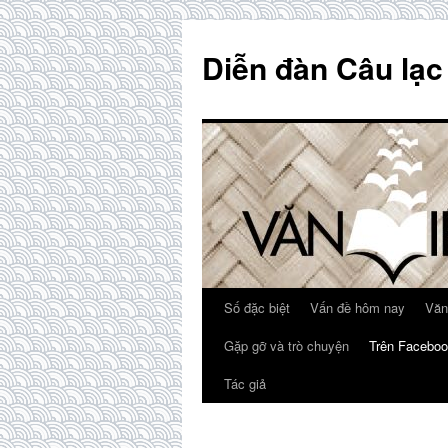
Skip
to
Diễn đàn Câu lạc
content
Số đặc biệt
Vấn đề hôm nay
Văn
Gặp gỡ và trò chuyện
Trên Faceboo
Tác giả