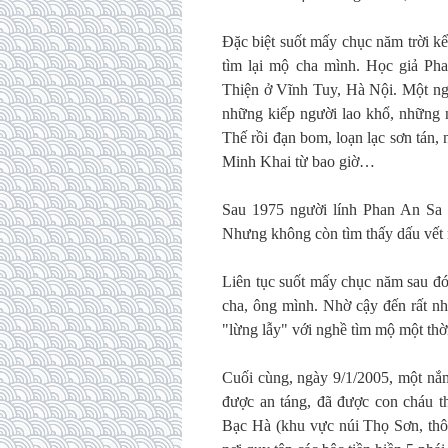
Đặc biệt suốt mấy chục năm trời kể 
tìm lại mộ cha mình. Học giả Pha
Thiện ở Vĩnh Tuy, Hà Nội. Một ng
những kiếp người lao khổ, những 
Thế rồi đạn bom, loạn lạc sơn tán,
Minh Khai từ bao giờ…
Sau 1975 người lính Phan An Sa t
Nhưng không còn tìm thấy dấu vế
Liên tục suốt mấy chục năm sau đó
cha, ông mình. Nhờ cậy đến rất nh
"lừng lẫy" với nghề tìm mộ một t
Cuối cùng, ngày 9/1/2005, một nắm
được an táng, đã được con cháu th
Bạc Hà (khu vực núi Thọ Sơn, t