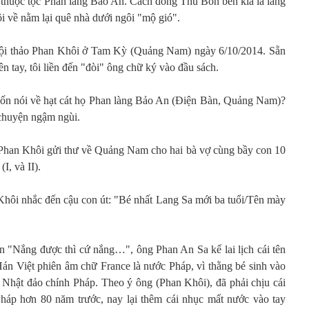
ái thuộc tộc Phan làng Bảo An. Cách dòng Thu Bồn bên kia là làng
 về nằm lại quê nhà dưới ngôi "mộ gió".
Hội thảo Phan Khôi ở Tam Kỳ (Quảng Nam) ngày 6/10/2014. Sẵn
 tay, tôi liền đến "đòi" ông chữ ký vào đầu sách.
uốn nói về hạt cát họ Phan làng Bảo An (Điện Bàn, Quảng Nam)?
chuyện ngậm ngùi.
 Phan Khôi gửi thư về Quảng Nam cho hai bà vợ cùng bầy con 10
I, và II).
 Khôi nhắc đến cậu con út: "Bé nhất Lang Sa mới ba tuổi/Tên mày
ốn "Nắng được thì cứ nắng…", ông Phan An Sa kể lai lịch cái tên
Hán Việt phiên âm chữ France là nước Pháp, vì thằng bé sinh vào
Nhật đảo chính Pháp. Theo ý ông (Phan Khôi), đã phải chịu cái
háp hơn 80 năm trước, nay lại thêm cái nhục mất nước vào tay