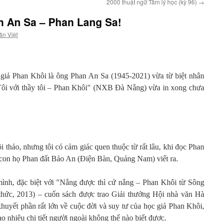
2000 thuật ngữ Tâm lý học (kỳ 96)
→
n An Sa – Phan Lang Sa!
ăn Việt
c giả Phan Khôi là ông Phan An Sa (1945-2021) vừa từ biệt nhân
"Tôi với thầy tôi – Phan Khôi" (NXB Đà Nẵng) vừa in xong chưa
i thảo, nhưng tôi có cảm giác quen thuộc từ rất lâu, khi đọc Phan
con họ Phan đất Bảo An (Điện Bàn, Quảng Nam) viết ra.
mình, đặc biệt với "Nắng được thì cứ nắng – Phan Khôi từ Sông
ức, 2013) – cuốn sách được trao Giải thưởng Hội nhà văn Hà
uyết phần rất lớn về cuộc đời và suy tư của học giả Phan Khôi,
ao nhiêu chi tiết người ngoài không thể nào biết được.