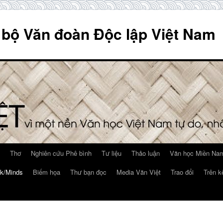
 bộ Văn đoàn Độc lập Việt Nam
Thơ
Nghiên cứu Phê bình
Tư liệu
Thảo luận
Văn học Miền Nam
k/Minds
Biếm họa
Thư bạn đọc
Media Văn Việt
Trao đổi
Trên k