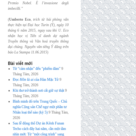
Premio Nobel. È l’invasione
degli
imbecilli.”
(
Umberto Eco
,
trích từ bài phỏng vấn
thực hiện tại Đại học Turin (Ý), ngày 10
tháng 6
năm 2015, ngay sau khi U. Eco
nhận học vị Tiến sĩ danh dự ngành
Truyền thông và
Văn hoá truyền thông
đại chúng. Nguyên văn tiếng Ý đăng trên
báo La Stampa
11.06.2015
)
Bài viết mới
Từ “cảm nhận” đến “phiếm đàm”
9
Tháng Tám, 2026
Đọc
Hồn là ai
của Hàn Mặc Tử
9
Tháng Tám, 2026
Khi thơ trở thành nơi cất giữ sự thật
9
Tháng Tám, 2026
Bình minh đỏ trên Trung Quốc – Chủ
nghĩa Cộng sản Chế ngự một phần tư
Nhân loại thế nào (kỳ 5)
9 Tháng Tám,
2026
Sau lễ động thổ Dự án Kênh Funan
Techo cách đây hai năm, cần một tầm
nhìn mới: Từ “một công trình” sang