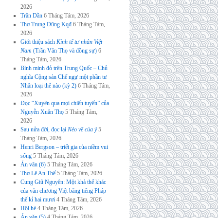
2026
Trần Dần
6 Tháng Tám, 2026
Thơ Trung Dũng Kqđ
6 Tháng Tám,
2026
Giới thiệu sách
Kinh tế tư nhân Việt
Nam
(Trần Văn Thọ và đồng sự)
6
Tháng Tám, 2026
Bình minh đỏ trên Trung Quốc – Chủ
nghĩa Cộng sản Chế ngự một phần tư
Nhân loại thế nào (kỳ 2)
6 Tháng Tám,
2026
Đọc “Xuyên qua mọi chiến tuyến” của
Nguyễn Xuân Thọ
5 Tháng Tám,
2026
Sau nửa đời, đọc lại
Nẻo về của ý
5
Tháng Tám, 2026
Henri Bergson – triết gia của niềm vui
sống
5 Tháng Tám, 2026
Án văn (6)
5 Tháng Tám, 2026
Thơ Lê An Thế
5 Tháng Tám, 2026
Cung Giũ Nguyên: Một khả thể khác
của văn chương Việt bằng tiếng Pháp
thế kỉ hai mươi
4 Tháng Tám, 2026
Hội hè
4 Tháng Tám, 2026
Án văn (5)
4 Tháng Tám, 2026