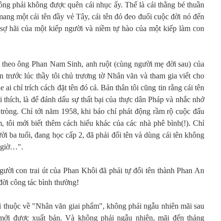
a ông phải không được quên cái nhục ấy. Thế là cái thằng bé thuần
mang một cái tên đầy vẻ Tây, cái tên đó đeo đuổi cuộc đời nó đến
i sợ hãi của một kiếp người và niềm tự hào của một kiếp làm con
e, theo ông Phan Nam Sinh, anh ruột (cùng người mẹ đời sau) của
 trước lúc thầy tôi chủ trương tờ Nhân văn và tham gia viết cho
i chỉ trích cách đặt tên đó cả. Bản thân tôi cũng tin rằng cái tên
i thích, là để đánh dấu sự thất bại của thực dân Pháp và nhắc nhở
 tròng. Chỉ tới năm 1958, khi báo chí phát động rầm rộ cuộc đấu
 tôi mới biết thêm cách hiểu khác của các nhà phê bình(!). Chỉ
ời ba tuổi, đang học cấp 2, đã phải đổi tên và dùng cái tên không
y giờ…".
gười con trai út của Phan Khôi đã phải tự đổi tên thành Phan An
 đời công tác bình thường!
ì thuộc về "Nhân văn giai phẩm", không phải ngẫu nhiên mãi sau
mới được xuất bản. Và không phải ngẫu nhiên, mãi đến tháng