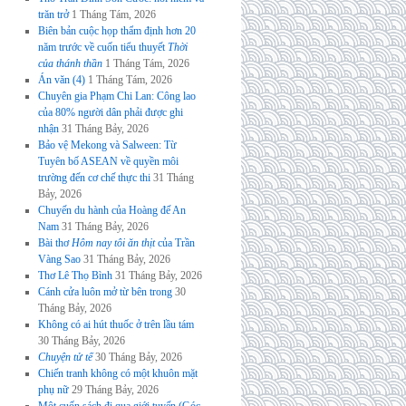
trăn trở
1 Tháng Tám, 2026
Biên bản cuộc họp thẩm định hơn 20
năm trước về cuốn tiểu thuyết
Thời
của thánh thần
1 Tháng Tám, 2026
Án văn (4)
1 Tháng Tám, 2026
Chuyên gia Phạm Chi Lan: Công lao
của 80% người dân phải được ghi
nhận
31 Tháng Bảy, 2026
Bảo vệ Mekong và Salween: Từ
Tuyên bố ASEAN về quyền môi
trường đến cơ chế thực thi
31 Tháng
Bảy, 2026
Chuyến du hành của Hoàng đế An
Nam
31 Tháng Bảy, 2026
Bài thơ
Hôm nay tôi ăn thịt
của Trần
Vàng Sao
31 Tháng Bảy, 2026
Thơ Lê Thọ Bình
31 Tháng Bảy, 2026
Cánh cửa luôn mở từ bên trong
30
Tháng Bảy, 2026
Không có ai hút thuốc ở trên lầu tám
30 Tháng Bảy, 2026
Chuyện tử tế
30 Tháng Bảy, 2026
Chiến tranh không có một khuôn mặt
phụ nữ
29 Tháng Bảy, 2026