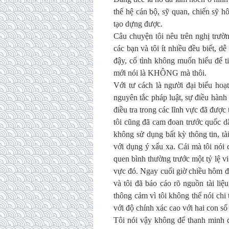
thế hệ cán bộ, sỹ quan, chiến sỹ
tạo dựng được.
Câu chuyện tôi nêu trên nghị trườn
các bạn và tôi ít nhiều đều biết, dễ
đậy, cố tình không muốn hiểu để t
mới nói là KHÔNG mà thôi.
Với tư cách là người đại biểu hoạ
nguyên tắc pháp luật, sự điều hành
điều tra trong các lĩnh vực đã đượ
tôi cũng đã cam đoan trước quốc dâ
không sử dụng bất kỳ thông tin, tà
với dụng ý xấu xa. Cái mà tôi nói 
quen bình thường trước một tỷ lệ v
vực đó. Ngay cuối giờ chiều hôm đ
và tôi đã báo cáo rõ nguồn tài liệ
thông cảm vì tôi không thể nói chi 
với độ chính xác cao với hai con số
Tôi nói vậy không để thanh minh 