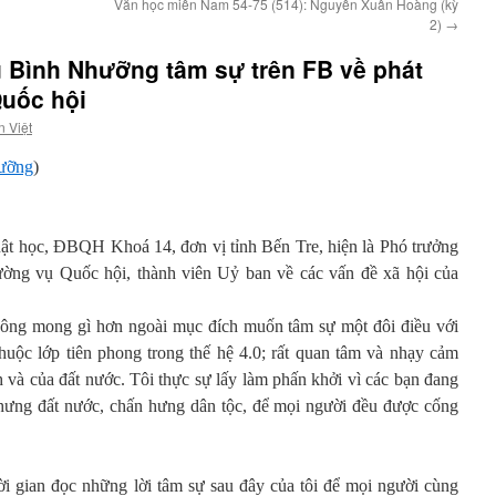
Văn học miền Nam 54-75 (514): Nguyễn Xuân Hoàng (kỳ
2)
→
u Bình Nhưỡng tâm sự trên FB về phát
Quốc hội
n Việt
hưỡng
)
uật học, ĐBQH Khoá 14, đơn vị tỉnh Bến Tre, hiện là Phó trưởng
ờng vụ Quốc hội, thành viên Uỷ ban về các vấn đề xã hội của
ông mong gì hơn ngoài mục đích muốn tâm sự một đôi điều với
uộc lớp tiên phong trong thế hệ 4.0; rất quan tâm và nhạy cảm
 và của đất nước. Tôi thực sự lấy làm phấn khởi vì các bạn đang
hưng đất nước, chấn hưng dân tộc, để mọi người đều được cống
ời gian đọc những lời tâm sự sau đây của tôi để mọi người cùng