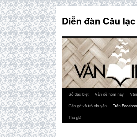
Skip
to
Diễn đàn Câu lạc
content
Số đặc biệt
Vấn đề hôm nay
Văn
Gặp gỡ và trò chuyện
Trên Faceboo
Tác giả