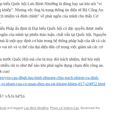
i biểu Quốc hội Lưu Bình Nhưỡng là đúng hay sai khi nói “vi
g khiếp”. Nhưng vệc ông bị trang thông tin điện tử Bộ Công An
ách nhiệm và đính chính” về phát ngôn của mình cho thấy Cơ
.
iến Pháp ấn định là Đại biểu Quốc hội có đặc quyền được miễn
 ngôn của mình tại phiên thảo luận, chất vấn tại Quốc hội. Nguyên
à là một quy định cơ bản trong hệ thống pháp luật của tất cả các
vai trò và vị thế của đại diện dân cử trong việc giám sát các cơ
u trước Quốc Hội mà còn bị truy đòi trách nhiệm, thử hỏi một
 nhiều rủi ro như thế nào khi phát ngôn đụng chạm đến công an.
i con!
kien/yeu-cau-dbqh-luu-binh-nhuong-chiu-trach-nhiem-va-dinh-
h-vi-pham-cua-co-quan-dieu-tra-rat-khung-khiep-d17-t24052.html
Minds
and tagged
Lưu Bình Nhưỡng
,
Phạm Lê Vương Các
. Bookmark the