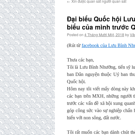
←
Xin được quan sát người quan sát
Đại biểu Quốc hội Lư
biểu của mình trước 
Posted on
4 Tháng Mười Một, 2018
by
Vă
(Rút từ
facebook của Lưu Bình N
Thưa các bạn,
Tôi là Lưu Bình Nhưỡng, tiến sỹ l
ban Dân nguyện thuộc Uỷ ban thư
Quốc hội.
Hôm nay tôi viết mấy dòng này kh
các bạn trên MXH, những người th
trước các vấn đề xã hội xung quanh
góp công sức vào sự nghiệp chấn 
hiến với non sông, đất nước.
Tôi rất muốn các bạn dành chút th