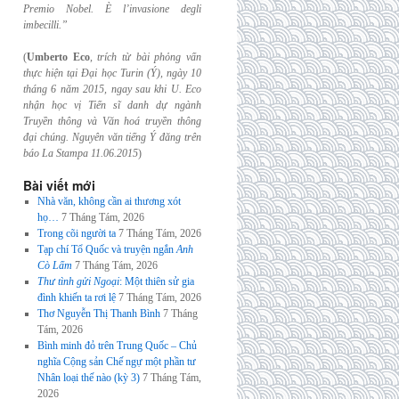
Premio Nobel. È l’invasione
degli
imbecilli.”
(
Umberto Eco
,
trích từ bài phỏng vấn
thực hiện tại Đại học Turin (Ý), ngày 10
tháng 6
năm 2015, ngay sau khi U. Eco
nhận học vị Tiến sĩ danh dự ngành
Truyền thông và
Văn hoá truyền thông
đại chúng. Nguyên văn tiếng Ý đăng trên
báo La Stampa
11.06.2015
)
Bài viết mới
Nhà văn, không cần ai thương xót
họ…
7 Tháng Tám, 2026
Trong cõi người ta
7 Tháng Tám, 2026
Tạp chí Tổ Quốc và truyện ngắn
Anh
Cò Lấm
7 Tháng Tám, 2026
Thư tình gửi Ngoại
: Một thiên sử gia
đình khiến ta rơi lệ
7 Tháng Tám, 2026
Thơ Nguyễn Thị Thanh Bình
7 Tháng
Tám, 2026
Bình minh đỏ trên Trung Quốc – Chủ
nghĩa Cộng sản Chế ngự một phần tư
Nhân loại thế nào (kỳ 3)
7 Tháng Tám,
2026