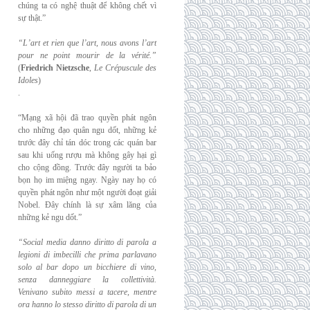
chúng ta có nghệ thuật để không chết vì
sự thật.”
“L’art et rien que l’art, nous avons l’art
pour ne point mourir de la vérité.”
(
Friedrich
Nietzsche
,
Le Crépuscule des
Idoles
)
.
“Mạng xã hội đã trao quyền phát ngôn
cho những đạo quân ngu dốt, những kẻ
trước đây chỉ tán dóc trong các quán bar
sau khi uống rượu mà không gây hại gì
cho cộng đồng. Trước đây người ta bảo
bọn họ im miệng ngay. Ngày nay họ có
quyền phát ngôn như một người đoạt giải
Nobel. Đây chính là sự xâm lăng của
những kẻ ngu dốt.”
“Social media danno diritto di parola a
legioni di imbecilli che prima parlavano
solo al
bar dopo un bicchiere di vino,
senza danneggiare la collettività.
Venivano subito messi a
tacere, mentre
ora hanno lo stesso diritto di parola di un