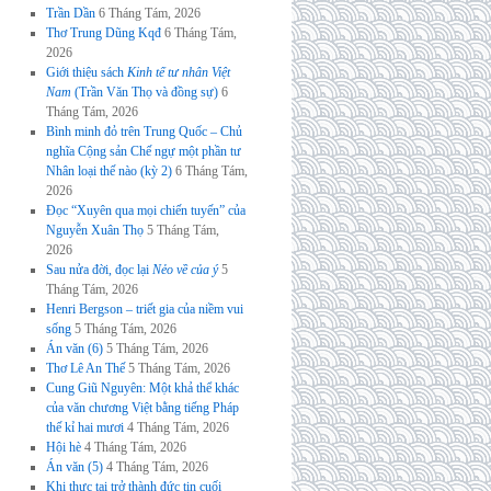
Trần Dần
6 Tháng Tám, 2026
Thơ Trung Dũng Kqđ
6 Tháng Tám,
2026
Giới thiệu sách
Kinh tế tư nhân Việt
Nam
(Trần Văn Thọ và đồng sự)
6
Tháng Tám, 2026
Bình minh đỏ trên Trung Quốc – Chủ
nghĩa Cộng sản Chế ngự một phần tư
Nhân loại thế nào (kỳ 2)
6 Tháng Tám,
2026
Đọc “Xuyên qua mọi chiến tuyến” của
Nguyễn Xuân Thọ
5 Tháng Tám,
2026
Sau nửa đời, đọc lại
Nẻo về của ý
5
Tháng Tám, 2026
Henri Bergson – triết gia của niềm vui
sống
5 Tháng Tám, 2026
Án văn (6)
5 Tháng Tám, 2026
Thơ Lê An Thế
5 Tháng Tám, 2026
Cung Giũ Nguyên: Một khả thể khác
của văn chương Việt bằng tiếng Pháp
thế kỉ hai mươi
4 Tháng Tám, 2026
Hội hè
4 Tháng Tám, 2026
Án văn (5)
4 Tháng Tám, 2026
Khi thực tại trở thành đức tin cuối