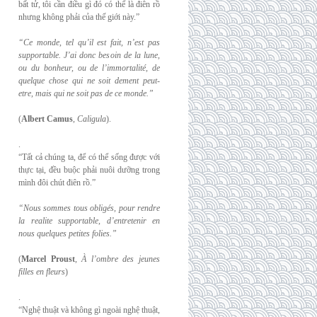
bất tử, tôi cần điều gì đó có thể là điên rồ
nhưng không phải của thế giới này.”
“Ce monde, tel qu’il est fait, n’est pas
supportable. J’ai donc besoin de la lune,
ou du
bonheur, ou de l’immortalité, de
quelque chose qui ne soit dement peut-
etre, mais qui
ne soit pas de ce monde.”
(
Albert Camus
,
Caligula
).
.
“Tất cả chúng ta, để có thể sống được với
thực tại, đều buộc phải nuôi dưỡng trong
mình đôi chút điên rồ.”
“Nous sommes tous obligés, pour rendre
la realite supportable, d’entretenir en
nous
quelques petites folies.”
(
Marcel Proust
,
À l’ombre des jeunes
filles en fleurs
)
.
“Nghệ thuật và không gì ngoài nghệ thuật,