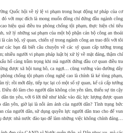
rường Quốc hội về tỷ lệ vi phạm trong hoạt động tư pháp của cơ
iều đó với mục đích là mong muốn đồng chí đứng đầu ngành công
 cao hiệu quả điều tra phòng chống tội phạm, thực hiện chỉ tiêu
nh, xử lý những sai phạm của một bộ phận cán bộ công an thoái
 là cán bộ, sỹ quan, chiến sỹ trong ngành công an trao đổi với tôi
ư các bạn đã biết câu chuyện về các sỹ quan cấp tướng trong
m; nhiều người vi phạm pháp luật bị xử lý về mặt đảng, thậm chí
xấu hổ càng trầm trọng khi mà người đứng đầu cơ quan điều tra
từng được xã hội tung hô, ca ngợi… cũng vướng vào đường dây
 phòng chống tội phạm công nghệ cao là chính là kẻ tòng phạm,
 tỷ; rồi mới đây, tiếp tục lại có một số sỹ quan, kể cả cấp tướng
… Điều đó làm cho người dân không còn yên tâm, thiếu sự tin cậy
dân tin yêu, với 6 lời thề như khắc vào đá; lực lượng được quan
 dân yên, giờ lại là nỗi ám ảnh của người dân? Tình trạng bức
han của người dân, sử dụng quyền lực người dân trao cho để vun
 vụ được nhà nước đào tạo để làm những việc không chính đáng…
nh ảnh đẹp của CAND vì Nước quên thân, vì Dân phục vụ, mà các