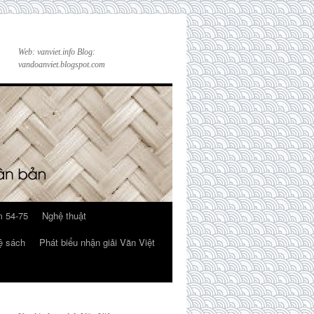
Web: vanviet.info Blog:
vandoanviet.blogspot.com
 54-75
Nghệ thuật
ệ sách
Phát biểu nhận giải Văn Việt