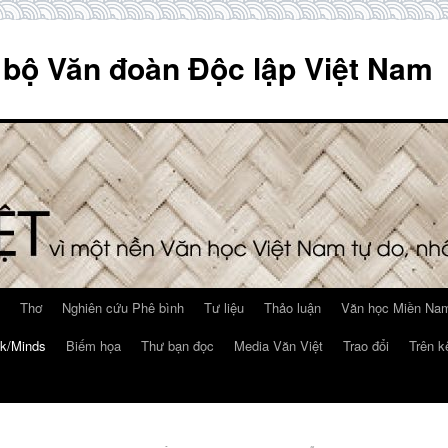
 bộ Văn đoàn Độc lập Việt Nam
Thơ
Nghiên cứu Phê bình
Tư liệu
Thảo luận
Văn học Miền Nam
k/Minds
Biếm họa
Thư bạn đọc
Media Văn Việt
Trao đổi
Trên k