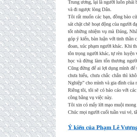
Trung ương, lại là người luôn phải 
và đi ngược lòng Dân.
Tôi rất muốn các bạn, đồng bào cử
sát chặt chẽ hoạt động của người đ
tốt những nhiệm vụ mà Đảng, Nhà 
góp ý kiến, bàn luận với tinh thần
đoan, xúc phạm người khác. Khi th
tôn trọng người khác, tự rèn luyện 
học và đừng làm tổn thương ngườ
Cũng đừng để ai lợi dụng mình để 
chưa hiểu, chưa chắc chắn thì khô
Nghiệp” cho mình và gia đình của 
Riêng tôi, tôi sẽ có báo cáo với c
công bằng vụ việc này.
Tôi xin có mấy lời mạo muội mong c
Chúc mọi người cuối tuần vui vẻ, t
Ý kiến của Phạm Lê Vương