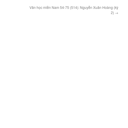
Văn học miền Nam 54-75 (514): Nguyễn Xuân Hoàng (kỳ
2)
→