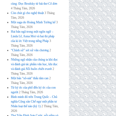
cùng: Đọc Brodsky từ bài thơ
Cô đơn
4 Tháng Tám, 2026
Còn chút gì cho nghệ thuật
3 Tháng
Tám, 2026
Một saga do Hoàng Minh Tường kể
3
Tháng Tám, 2026
Hai bản ngã trong một ngôn ngữ –
Linda Lê, Anna Moï và hai thi pháp
của kí ức Việt trong tiếng Pháp
3
Tháng Tám, 2026
“Chính sử” xét xử văn chương
2
Tháng Tám, 2026
Những ngộ nhận của chúng ta khi đọc
và đánh giá tác phẩm văn học, khi đọc
và đánh giá
Nỗi buồn chiến tranh
2
Tháng Tám, 2026
Một bản “xô-nát” thấu tâm can
2
Tháng Tám, 2026
Từ ký ức của phố đến ký ức của con
người
2 Tháng Tám, 2026
Bình minh đỏ trên Trung Quốc – Chủ
nghĩa Cộng sản Chế ngự một phần tư
Nhân loại thế nào (kỳ 1)
2 Tháng Tám,
2026
Thơ Trần Đình Sơn Cước: nỗi niềm và