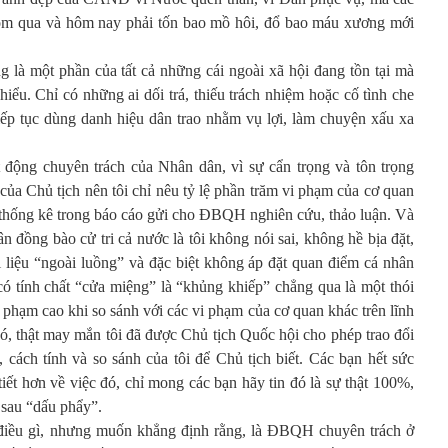
 hôm qua và hôm nay phải tốn bao mồ hôi, đổ bao máu xương mới
g là một phần của tất cả những cái ngoài xã hội đang tồn tại mà
 hiểu. Chỉ có những ai dối trá, thiếu trách nhiệm hoặc cố tình che
iếp tục dùng danh hiệu dân trao nhằm vụ lợi, làm chuyện xấu xa
t động chuyên trách của Nhân dân, vì sự cẩn trọng và tôn trọng
 của Chủ tịch nên tôi chỉ nêu tỷ lệ phần trăm vi phạm của cơ quan
c thống kê trong báo cáo gửi cho ĐBQH nghiên cứu, thảo luận. Và
n đồng bào cử tri cả nước là tôi không nói sai, không hề bịa đặt,
i liệu “ngoài luồng” và đặc biệt không áp đặt quan điểm cá nhân
có tính chất “cửa miệng” là “khủng khiếp” chẳng qua là một thói
i phạm cao khi so sánh với các vi phạm của cơ quan khác trên lĩnh
ó, thật may mắn tôi đã được Chủ tịch Quốc hội cho phép trao đổi
u, cách tính và so sánh của tôi để Chủ tịch biết. Các bạn hết sức
tiết hơn về việc đó, chỉ mong các bạn hãy tin đó là sự thật 100%,
 sau “dấu phẩy”.
điều gì, nhưng muốn khẳng định rằng, là ĐBQH chuyên trách ở