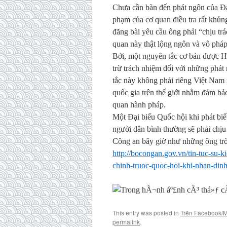
Chưa cần bàn đến phát ngôn của Đạ
phạm của cơ quan điều tra rất khủn
đăng bài yêu cầu ông phải “chịu tr
quan này thật lộng ngôn và vô pháp
Bởi, một nguyên tắc cơ bản được H
trừ trách nhiệm đối với những phát
tắc này không phải riêng Việt Nam m
quốc gia trên thế giới nhằm đảm bảo 
quan hành pháp.
Một Đại biểu Quốc hội khi phát biể
người dân bình thường sẽ phải chịu
Công an bây giờ như những ông trờ
http://bocongan.gov.vn/tin-tuc-su-
chinh-truoc-quoc-hoi-khi-nhan-din
This entry was posted in
Trên Facebook/
permalink
.