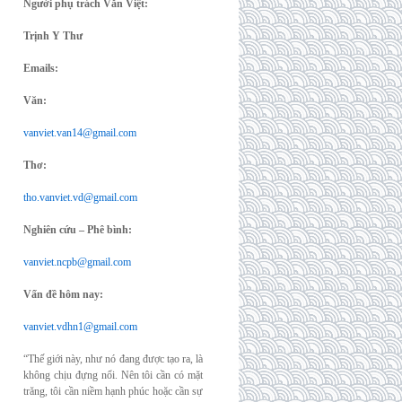
Người phụ trách Văn Việt:
Trịnh Y Thư
Emails:
Văn:
vanviet.van14@gmail.com
Thơ:
tho.vanviet.vd@gmail.com
Nghiên cứu – Phê bình:
vanviet.ncpb@gmail.com
Vấn đề hôm nay:
vanviet.vdhn1@gmail.com
“Thế giới này, như nó đang được tạo ra, là
không chịu đựng nổi. Nên tôi cần có mặt
trăng, tôi cần niềm hạnh phúc hoặc cần sự