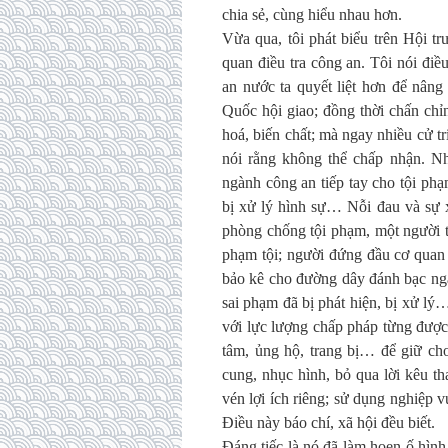
chia sẻ, cùng hiểu nhau hơn.
Vừa qua, tôi phát biểu trên Hội t
quan điều tra công an. Tôi nói đ
an nước ta quyết liệt hơn để nâng
Quốc hội giao; đồng thời chấn chỉ
hoá, biến chất; mà ngay nhiều cử tri
nói rằng không thể chấp nhận. Nh
ngành công an tiếp tay cho tội phạ
bị xử lý hình sự… Nỗi đau và sự 
phòng chống tội phạm, một người 
phạm tội; người đứng đầu cơ quan
bảo kê cho đường dây đánh bạc ngàn
sai phạm đã bị phát hiện, bị xử lý
với lực lượng chấp pháp từng được 
tâm, ủng hộ, trang bị… để giữ cho
cung, nhục hình, bỏ qua lời kêu t
vén lợi ích riêng; sử dụng nghiệp
Điều này báo chí, xã hội đều biết.
Đáng tiếc là nó đã làm hoen ố hì