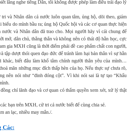
biết lắng nghe tiếng Dân, tôi không được phép làm điều trái đạo lý
 tri và Nhân dân cả nước luôn quan tâm, ủng hộ, dõi theo, giám
ại biểu do mình bầu ra; ủng hộ Quốc hội và các cơ quan thực hiện
nước và Nhân dân đã trao cho. Mọi người hãy vì cái chung để
 cởi mở, dân chủ, thẳng thắn và không nên có thái độ hằn học, cực
am gia MXH cũng là thời điểm phải đề cao phẩm chất con người,
và tập dượt thói quen đạo đức để tránh làm hại bản thân vì sự hằn
i khác, biết đâu làm khổ tâm chính người thân yêu của mình…
thoả mãn những mục đích thấp hèn của họ. Nếu thực sự chưa rõ,
ng nên nói như “đinh đóng cột”. Vì khi nói sai là tự tạo “Khẩu
mình.
ác đồng chí lãnh đạo và cơ quan có thẩm quyền xem xét, xử lý thật
ác bạn trên MXH, cử tri cả nước biết để cùng chia sẻ.
âm an lạc, nhiều may mắn./.
 Các: