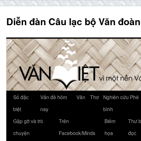
Skip
to
Diễn đàn Câu lạc bộ Văn đoàn
content
Số đặc
Vấn đề hôm
Văn
Thơ
Nghiên cứu Phê
biệt
nay
bình
Gặp gỡ và trò
Trên
Biếm
Thư 
chuyện
Facebook/Minds
họa
đọc