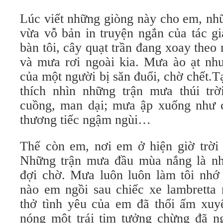
Lúc viết những giòng này cho em, nh
vừa vỗ bản in truyện ngắn của tác g
bàn tôi, cây quạt trần đang xoay theo
và mưa rơi ngoài kia. Mưa ào ạt như
của một người bị săn đuổi, chờ chết.Tạ
thích nhìn những trận mưa thúi trờ
cuồng, man dại; mưa ập xuống như 
thương tiếc ngậm ngùi…
Thế còn em, nơi em ở hiện giờ trờ
Những trận mưa đầu mùa nắng là n
đợi chờ. Mưa luôn luôn làm tôi nh
nào em ngồi sau chiếc xe lambretta 
thở tình yêu của em đã thổi ấm xuyê
nóng một trái tim tưởng chừng đã ng