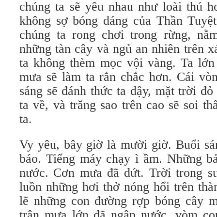
chúng ta sẽ yêu nhau như loài thú h
không sợ bóng dáng của Thần Tuyệt
chúng ta rong chơi trong rừng, nằ
những tàn cây và ngủ an nhiên trên x
ta không thèm mọc vội vàng. Ta lớn 
mưa sẽ làm ta rắn chắc hơn. Cái vòn
sáng sẽ đánh thức ta dậy, mặt trời đỏ
ta về, và trăng sao trên cao sẽ soi t
ta.
Vy yêu, bây giờ là mười giờ. Buổi sá
báo. Tiếng máy chạy ì ầm. Những b
nước. Cơn mưa đã dứt. Trời trong su
luồn những hơi thở nóng hổi trên thà
lẽ những con đường rợp bóng cây m
trận mưa lớn đã ngập nước, vòm co