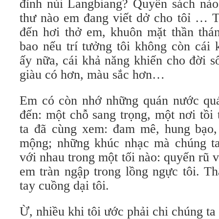
đỉnh núi Langbiang? Quyển sách nà
thư nào em đang viết dở cho tôỉ … T
đến hơi thở em, khuôn mặt thần th
bao nếu trí tưởng tôi không còn cái
ấy nữa, cái khả năng khiến cho đời s
giàu có hơn, màu sắc hơn…
Em có còn nhớ những quán nước quá
đến: một chỗ sang trọng, một nơi tồi
ta đã cùng xem: đam mê, hung bạo,
mộng; những khúc nhạc mà chúng ta
với nhau trong một tối nào: quyến rũ v
em tràn ngập trong lồng ngực tôi. T
tay cuồng dại tôi.
Ừ, nhiều khi tôi ước phải chi chúng ta 