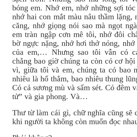
bóng em. Nhớ em, nhớ những sợi tóc d
nhớ hai con mắt màu nâu thầm lặng, 
căng, nhớ giọng nói sao mà ngọt ngà
em tràn ngập cơn mê tôi, nhớ đôi ch
bờ ngực nặng, nhớ hơi thở nóng, nhớ 
của em,… Nhưng sao tôi vẫn có c
chẳng bao giờ chúng ta còn có cơ hội
vì, giữa tôi và em, chúng ta có bao 
nhiêu là hố thẳm, bao nhiêu thung lũng
Có cả sương mù và sấm sét. Có đêm v
tử” và gia phong. Và…
Thư từ làm cái gì, chữ nghĩa cũng sẽ c
khi người ta không còn muốn đọc nha