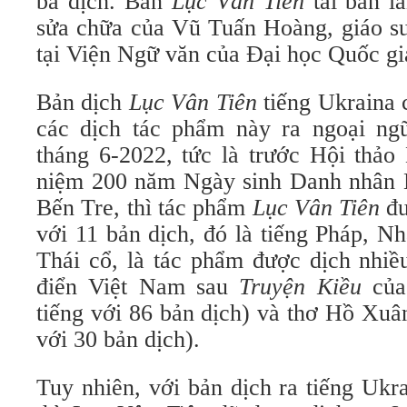
bà dịch. Bản
Lục Vân Tiên
tái bản l
sửa chữa của Vũ Tuấn Hoàng, giáo sư
tại Viện Ngữ văn của Đại học Quốc gi
Bản dịch
Lục Vân Tiên
tiếng Ukraina c
các dịch tác phẩm này ra ngoại ng
tháng 6-2022, tức là trước Hội thảo
niệm 200 năm Ngày sinh Danh nhân 
Bến Tre, thì tác phẩm
Lục
Vân Tiên
đư
với 11 bản dịch, đó là tiếng Pháp, N
Thái cổ, là tác phẩm được dịch nhiề
điển Việt Nam sau
Truyện Kiều
của
tiếng với 86 bản dịch) và thơ Hồ Xuâ
với 30 bản dịch).
Tuy nhiên, với bản dịch ra tiếng Uk