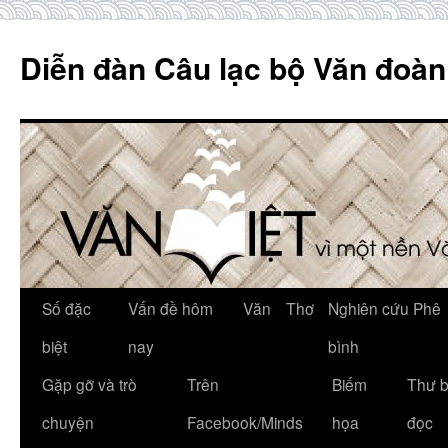
Skip
to
Diễn đàn Câu lạc bộ Văn đoàn
content
Số đặc
Vấn đề hôm
Văn
Thơ
Nghiên cứu Phê
biệt
nay
bình
Gặp gỡ và trò
Trên
Biếm
Thư 
chuyện
Facebook/Minds
họa
đọc