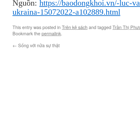
Nguồn:
https://baodongkhoi.vn/-luc-va
ukraina-15072022-a102889.html
This entry was posted in
Trên kệ sách
and tagged
Trần Thị Ph
Bookmark the
permalink
.
←
Sống với nửa sự thật