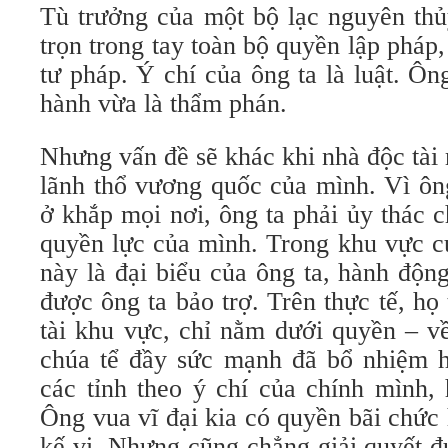
Tù trưởng của một bộ lạc nguyên th
trọn trong tay toàn bộ quyền lập pháp,
tư pháp. Ý chí của ông ta là luật. Ôn
hành vừa là thẩm phán.
Nhưng vấn đề sẽ khác khi nhà độc tà
lãnh thổ vương quốc của mình. Vì ôn
ở khắp mọi nơi, ông ta phải ủy thác 
quyền lực của mình. Trong khu vực c
này là đại biểu của ông ta, hành độn
được ông ta bảo trợ. Trên thực tế, họ
tài khu vực, chỉ nằm dưới quyền – v
chúa tể đầy sức mạnh đã bổ nhiệm họ
các tỉnh theo ý chí của chính mình, 
Ông vua vĩ đại kia có quyền bãi chức
kế vị. Nhưng cũng chẳng giải quyết đ