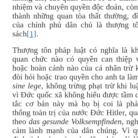
nhiệm và chuyên quyền độc đoán, còn 
thành những quan tòa thất thường, đ
của chính phủ dân chủ là thượng t
sách
[1]
.
Thượng tôn pháp luật có nghĩa là k
quan chức nào có quyền can thiệp 
hoặc hoàn cảnh nào của cá nhân trừ kh
đòi hỏi hoặc trao quyền cho anh ta là
sine lege
, không trừng phạt trừ khi lu
vì Đức quốc xã không hiểu được tầm 
tắc cơ bản này mà họ bị coi là ph
thống toàn trị của nước Đức Hitler, qu
theo
das gesunde Volksempfinden
, ngh
cảm lành mạnh của dân chúng. Vì qu