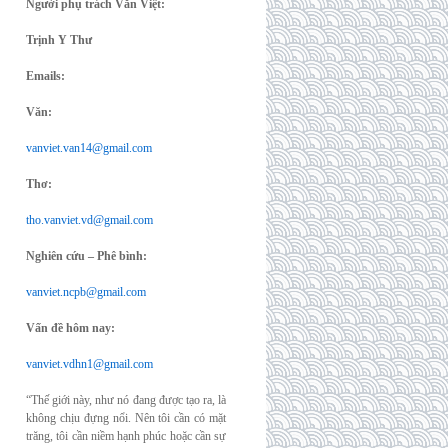
Người phụ trách Văn Việt:
Trịnh Y Thư
Emails:
Văn:
vanviet.van14@gmail.com
Thơ:
tho.vanviet.vd@gmail.com
Nghiên cứu – Phê bình:
vanviet.ncpb@gmail.com
Vấn đề hôm nay:
vanviet.vdhn1@gmail.com
“Thế giới này, như nó đang được tạo ra, là
không chịu đựng nổi. Nên tôi cần có mặt
trăng, tôi cần niềm hạnh phúc hoặc cần sự