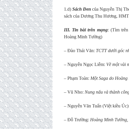
1.d)
Sách Đen
của Nguyễn Thị Th
sách của Dương Thu Hương, HMT… l
III. Tin bài trên mạng
: (Tìm trê
Hoàng Minh Tường)
– Đào Thái Văn:
TCTT dưới góc nh
– Nguyễn Ngọc Liễm:
Về một vài 
– Phạm Toàn:
Một Saga do Hoàng 
– Vũ Nho:
Nung nấu và thành công
– Nguyễn Văn Tuấn (Việt kiều Úc)
– Đỗ Trường:
Hoàng Minh Tường, n