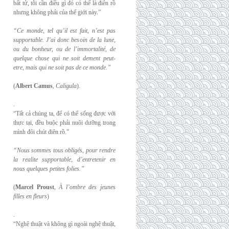
bất tử, tôi cần điều gì đó có thể là điên rồ
nhưng không phải của thế giới này.”
“Ce monde, tel qu’il est fait, n’est pas
supportable. J’ai donc besoin de la lune,
ou du
bonheur, ou de l’immortalité, de
quelque chose qui ne soit dement peut-
etre, mais qui
ne soit pas de ce monde.”
(
Albert Camus
,
Caligula
).
.
“Tất cả chúng ta, để có thể sống được với
thực tại, đều buộc phải nuôi dưỡng trong
mình đôi chút điên rồ.”
“Nous sommes tous obligés, pour rendre
la realite supportable, d’entretenir en
nous
quelques petites folies.”
(
Marcel Proust
,
À l’ombre des jeunes
filles en fleurs
)
.
“Nghệ thuật và không gì ngoài nghệ thuật,