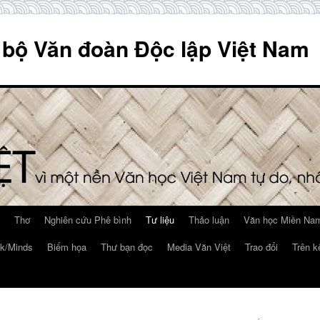
 bộ Văn đoàn Độc lập Việt Nam
Thơ
Nghiên cứu Phê bình
Tư liệu
Thảo luận
Văn học Miền Nam
k/Minds
Biếm họa
Thư bạn đọc
Media Văn Việt
Trao đổi
Trên k