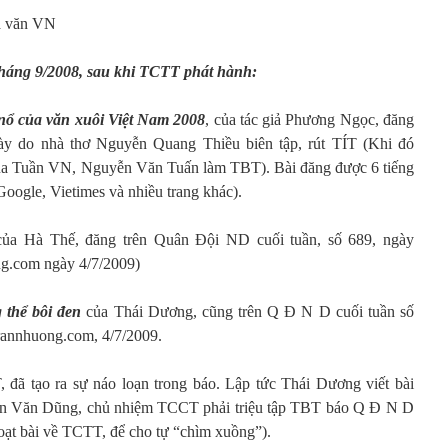
à văn VN
, tháng 9/2008, sau khi TCTT phát hành:
nổ của văn xuôi Việt Nam 2008
, của tác giả Phương Ngọc, đăng
này do nhà thơ Nguyễn Quang Thiều biên tập, rút TÍT (Khi đó
ủa Tuần VN, Nguyễn Văn Tuấn làm TBT). Bài đăng được 6 tiếng
 Google, Vietimes và nhiều trang khác).
của Hà Thế, đăng trên Quân Đội ND cuối tuần, số 689, ngày
ong.com ngày 4/7/2009)
thể bôi đen
của Thái Dương, cũng trên Q Đ N D cuối tuần số
trannhuong.com, 4/7/2009.
 đã tạo ra sự náo loạn trong báo. Lập tức Thái Dương viết bài
ễn Văn Dũng, chủ nhiệm TCCT phải triệu tập TBT báo Q Đ N D
oạt bài về TCTT, để cho tự “chìm xuồng”).