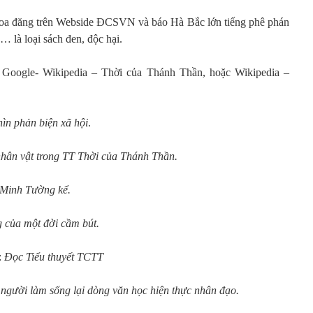
oa đăng trên Webside ĐCSVN và báo Hà Bắc lớn tiếng phê phán
à loại sách đen, độc hại.
n Google- Wikipedia – Thời của Thánh Thần, hoặc Wikipedia –
ìn phản biện xã hội
.
nhân vật trong TT Thời của Thánh Thần.
Minh Tường kể.
 của một đời cầm bút.
:
Đọc Tiểu thuyết TCTT
gười làm sống lại dòng văn học hiện thực nhân đạo.