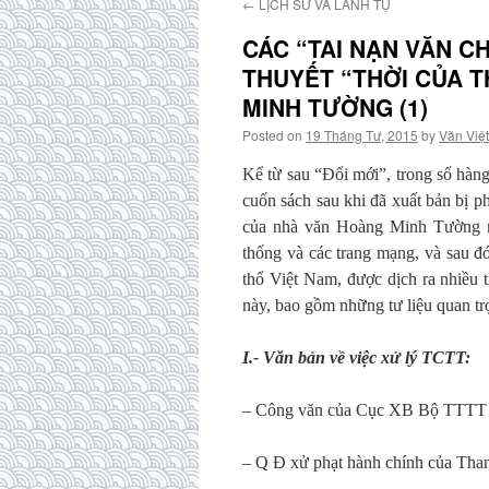
←
LỊCH SỬ VÀ LÃNH TỤ
CÁC “TAI NẠN VĂN CH
THUYẾT “THỜI CỦA 
MINH TƯỜNG (1)
Posted on
19 Tháng Tư, 2015
by
Văn Việt
Kể từ sau “Đổi mới”, trong số hàn
cuốn sách sau khi đã xuất bản bị ph
của nhà văn Hoàng Minh Tường nổi
thống và các trang mạng, và sau đ
thổ Việt Nam, được dịch ra nhiều 
này, bao gồm những tư liệu quan trọ
I.- Văn bản về việc xử lý TCTT:
–
Công văn
của Cục XB Bộ TTTT 
– Q Đ xử phạt hành chính của Tha