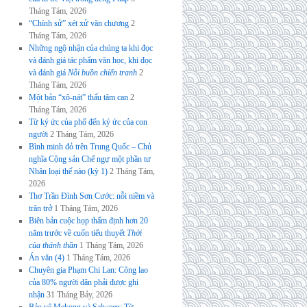
Tháng Tám, 2026
“Chính sử” xét xử văn chương
2
Tháng Tám, 2026
Những ngộ nhận của chúng ta khi đọc
và đánh giá tác phẩm văn học, khi đọc
và đánh giá
Nỗi buồn chiến tranh
2
Tháng Tám, 2026
Một bản “xô-nát” thấu tâm can
2
Tháng Tám, 2026
Từ ký ức của phố đến ký ức của con
người
2 Tháng Tám, 2026
Bình minh đỏ trên Trung Quốc – Chủ
nghĩa Cộng sản Chế ngự một phần tư
Nhân loại thế nào (kỳ 1)
2 Tháng Tám,
2026
Thơ Trần Đình Sơn Cước: nỗi niềm và
trăn trở
1 Tháng Tám, 2026
Biên bản cuộc họp thẩm định hơn 20
năm trước về cuốn tiểu thuyết
Thời
của thánh thần
1 Tháng Tám, 2026
Án văn (4)
1 Tháng Tám, 2026
Chuyên gia Phạm Chi Lan: Công lao
của 80% người dân phải được ghi
nhận
31 Tháng Bảy, 2026