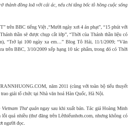
rở thành đồng loã với cái ác, nếu chỉ tâng bốc tô hồng cuộc sống
TT” trên BBC tiếng Việt ,“Mười ngày xơi 4 án phạt”, “15 phút với
hánh thần sẽ được chụp cắt lớp”, “Thời của Thánh thần liệu có
om), “Trở lại 100 ngày xa em…” Blog Tô Hải, 11/1/2009; “Văn
ara trên BBC, 3/10/2009 xếp hạng 10 tác phẩm, trong đó có Thời
 TRANNHUONG.COM, năm 2011 (cùng với toàn bộ tiểu thuyết
trao giải tổ chức tại Nhà văn hoá Hàn Quốc, Hà Nội.
e
Vietnam Thư quán
ngay sau khi xuất bản. Tác giả Hoàng Minh
n lỗi quá nhiều (thư đăng trên Lêthiếunhơn.com, nhưng không có
ơt người đọc.