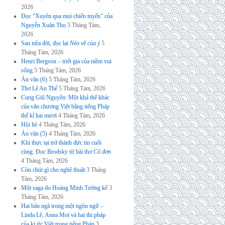
2026
Đọc “Xuyên qua mọi chiến tuyến” của
Nguyễn Xuân Thọ
5 Tháng Tám,
2026
Sau nửa đời, đọc lại
Nẻo về của ý
5
Tháng Tám, 2026
Henri Bergson – triết gia của niềm vui
sống
5 Tháng Tám, 2026
Án văn (6)
5 Tháng Tám, 2026
Thơ Lê An Thế
5 Tháng Tám, 2026
Cung Giũ Nguyên: Một khả thể khác
của văn chương Việt bằng tiếng Pháp
thế kỉ hai mươi
4 Tháng Tám, 2026
Hội hè
4 Tháng Tám, 2026
Án văn (5)
4 Tháng Tám, 2026
Khi thực tại trở thành đức tin cuối
cùng: Đọc Brodsky từ bài thơ
Cô đơn
4 Tháng Tám, 2026
Còn chút gì cho nghệ thuật
3 Tháng
Tám, 2026
Một saga do Hoàng Minh Tường kể
3
Tháng Tám, 2026
Hai bản ngã trong một ngôn ngữ –
Linda Lê, Anna Moï và hai thi pháp
của kí ức Việt trong tiếng Pháp
3