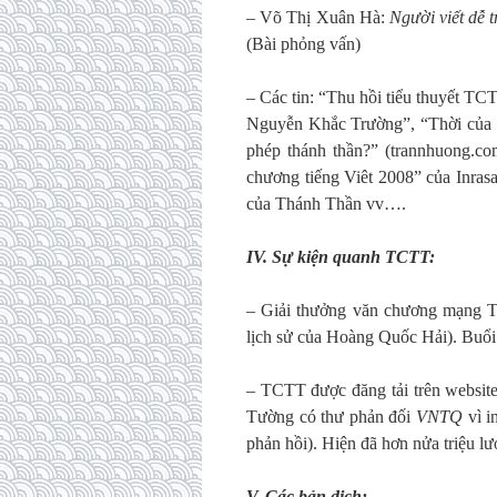
– Võ Thị Xuân Hà:
Người viết dễ t
(Bài phỏng vấn)
– Các tin: “Thu hồi tiểu thuyết TC
Nguyễn Khắc Trường”, “Thời của T
phép thánh thần?” (trannhuong.c
chương tiếng Viêt 2008” của Inras
của Thánh Thần vv….
IV. Sự kiện quanh TCTT:
– Giải thưởng văn chương mạng
lịch sử của Hoàng Quốc Hải). Buổi 
– TCTT được đăng tải trên websit
Tường có thư phản đối
VNTQ
vì i
phản hồi). Hiện đã hơn nửa triệu lư
V. Các bản dịch: