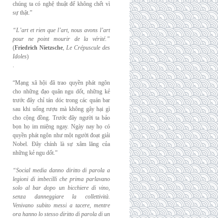
chúng ta có nghệ thuật để không chết vì
sự thật.”
“L’art et rien que l’art, nous avons l’art
pour ne point mourir de la vérité.”
(
Friedrich
Nietzsche
,
Le Crépuscule des
Idoles
)
.
“Mạng xã hội đã trao quyền phát ngôn
cho những đạo quân ngu dốt, những kẻ
trước đây chỉ tán dóc trong các quán bar
sau khi uống rượu mà không gây hại gì
cho cộng đồng. Trước đây người ta bảo
bọn họ im miệng ngay. Ngày nay họ có
quyền phát ngôn như một người đoạt giải
Nobel. Đây chính là sự xâm lăng của
những kẻ ngu dốt.”
“Social media danno diritto di parola a
legioni di imbecilli che prima parlavano
solo al
bar dopo un bicchiere di vino,
senza danneggiare la collettività.
Venivano subito messi a
tacere, mentre
ora hanno lo stesso diritto di parola di un