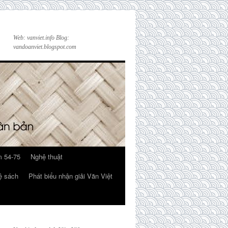
Web: vanviet.info Blog:
vandoanviet.blogspot.com
 54-75
Nghệ thuật
ệ sách
Phát biểu nhận giải Văn Việt