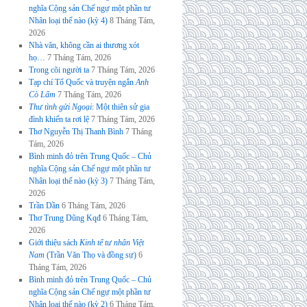
nghĩa Cộng sản Chế ngự một phần tư
Nhân loại thế nào (kỳ 4)
8 Tháng Tám,
2026
Nhà văn, không cần ai thương xót
họ…
7 Tháng Tám, 2026
Trong cõi người ta
7 Tháng Tám, 2026
Tạp chí Tổ Quốc và truyện ngắn
Anh
Cò Lấm
7 Tháng Tám, 2026
Thư tình gửi Ngoại
: Một thiên sử gia
đình khiến ta rơi lệ
7 Tháng Tám, 2026
Thơ Nguyễn Thị Thanh Bình
7 Tháng
Tám, 2026
Bình minh đỏ trên Trung Quốc – Chủ
nghĩa Cộng sản Chế ngự một phần tư
Nhân loại thế nào (kỳ 3)
7 Tháng Tám,
2026
Trần Dần
6 Tháng Tám, 2026
Thơ Trung Dũng Kqđ
6 Tháng Tám,
2026
Giới thiệu sách
Kinh tế tư nhân Việt
Nam
(Trần Văn Thọ và đồng sự)
6
Tháng Tám, 2026
Bình minh đỏ trên Trung Quốc – Chủ
nghĩa Cộng sản Chế ngự một phần tư
Nhân loại thế nào (kỳ 2)
6 Tháng Tám,