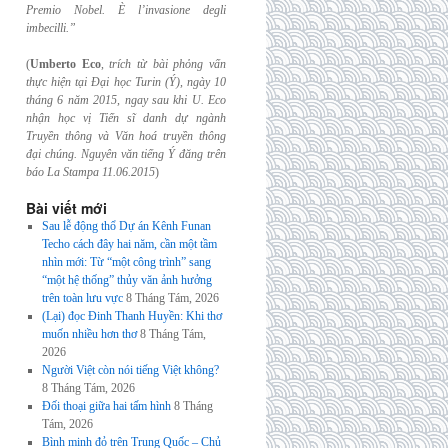
Premio Nobel. È l’invasione
degli
imbecilli.”
(
Umberto Eco
,
trích từ bài phỏng vấn
thực hiện tại Đại học Turin (Ý), ngày 10
tháng 6
năm 2015, ngay sau khi U. Eco
nhận học vị Tiến sĩ danh dự ngành
Truyền thông và
Văn hoá truyền thông
đại chúng. Nguyên văn tiếng Ý đăng trên
báo La Stampa
11.06.2015
)
Bài viết mới
Sau lễ động thổ Dự án Kênh Funan
Techo cách đây hai năm, cần một tầm
nhìn mới: Từ “một công trình” sang
“một hệ thống” thủy văn ảnh hưởng
trên toàn lưu vực
8 Tháng Tám, 2026
(Lại) đọc Đinh Thanh Huyền: Khi thơ
muốn nhiều hơn thơ
8 Tháng Tám,
2026
Người Việt còn nói tiếng Việt không?
8 Tháng Tám, 2026
Đối thoại giữa hai tấm hình
8 Tháng
Tám, 2026
Bình minh đỏ trên Trung Quốc – Chủ