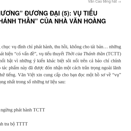
Văn Cao tiếng hát
→
ƯƠNG” ĐƯƠNG ĐẠI (5): VỤ TIỂU
THÁNH THẦN” CỦA NHÀ VĂN HOÀNG
g chục vụ đình chỉ phát hành, thu hồi, không cho tái bản… những
át hiện “có vấn đề”, vụ tiểu thuyết
Thời của Thánh thần
(TCTT)
 bật vì những ý kiến khác biệt sôi nổi trên cả báo chí chính
ó tác phẩm này đã được đón nhận một cách trân trọng ngoài lãnh
thứ tiếng. Văn Việt xin cung cấp cho bạn đọc một hồ sơ về “vụ”
ng nhất trong số những tư liệu sau:
ngừng phát hành TCTT
nh tra bộ TTTT