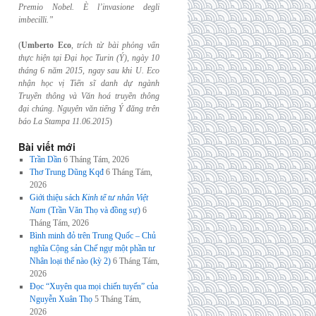
Premio Nobel. È l’invasione
degli
imbecilli.”
(
Umberto Eco
,
trích từ bài phỏng vấn
thực hiện tại Đại học Turin (Ý), ngày 10
tháng 6
năm 2015, ngay sau khi U. Eco
nhận học vị Tiến sĩ danh dự ngành
Truyền thông và
Văn hoá truyền thông
đại chúng. Nguyên văn tiếng Ý đăng trên
báo La Stampa
11.06.2015
)
Bài viết mới
Trần Dần
6 Tháng Tám, 2026
Thơ Trung Dũng Kqđ
6 Tháng Tám,
2026
Giới thiệu sách
Kinh tế tư nhân Việt
Nam
(Trần Văn Thọ và đồng sự)
6
Tháng Tám, 2026
Bình minh đỏ trên Trung Quốc – Chủ
nghĩa Cộng sản Chế ngự một phần tư
Nhân loại thế nào (kỳ 2)
6 Tháng Tám,
2026
Đọc “Xuyên qua mọi chiến tuyến” của
Nguyễn Xuân Thọ
5 Tháng Tám,
2026