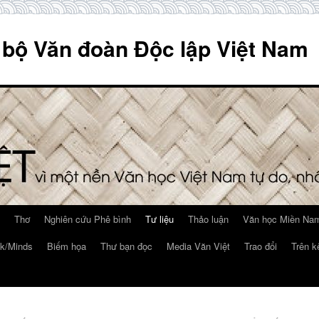
 bộ Văn đoàn Độc lập Việt Nam
Thơ
Nghiên cứu Phê bình
Tư liệu
Thảo luận
Văn học Miền Nam
k/Minds
Biếm họa
Thư bạn đọc
Media Văn Việt
Trao đổi
Trên k