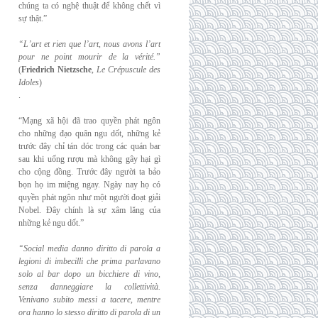
chúng ta có nghệ thuật để không chết vì
sự thật.”
“L’art et rien que l’art, nous avons l’art
pour ne point mourir de la vérité.”
(
Friedrich
Nietzsche
,
Le Crépuscule des
Idoles
)
.
“Mạng xã hội đã trao quyền phát ngôn
cho những đạo quân ngu dốt, những kẻ
trước đây chỉ tán dóc trong các quán bar
sau khi uống rượu mà không gây hại gì
cho cộng đồng. Trước đây người ta bảo
bọn họ im miệng ngay. Ngày nay họ có
quyền phát ngôn như một người đoạt giải
Nobel. Đây chính là sự xâm lăng của
những kẻ ngu dốt.”
“Social media danno diritto di parola a
legioni di imbecilli che prima parlavano
solo al
bar dopo un bicchiere di vino,
senza danneggiare la collettività.
Venivano subito messi a
tacere, mentre
ora hanno lo stesso diritto di parola di un