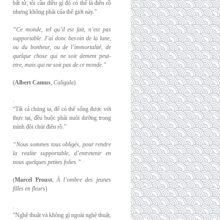
bất tử, tôi cần điều gì đó có thể là điên rồ
nhưng không phải của thế giới này.”
“Ce monde, tel qu’il est fait, n’est pas
supportable. J’ai donc besoin de la lune,
ou du
bonheur, ou de l’immortalité, de
quelque chose qui ne soit dement peut-
etre, mais qui
ne soit pas de ce monde.”
(
Albert Camus
,
Caligula
).
.
“Tất cả chúng ta, để có thể sống được với
thực tại, đều buộc phải nuôi dưỡng trong
mình đôi chút điên rồ.”
“Nous sommes tous obligés, pour rendre
la realite supportable, d’entretenir en
nous
quelques petites folies.”
(
Marcel Proust
,
À l’ombre des jeunes
filles en fleurs
)
.
“Nghệ thuật và không gì ngoài nghệ thuật,