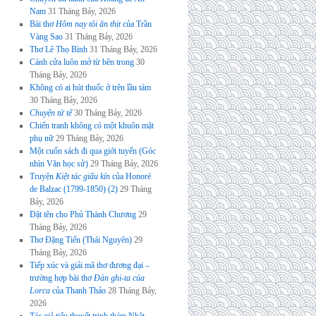
Nam
31 Tháng Bảy, 2026
Bài thơ
Hôm nay tôi ăn thịt
của Trần
Vàng Sao
31 Tháng Bảy, 2026
Thơ Lê Thọ Bình
31 Tháng Bảy, 2026
Cánh cửa luôn mở từ bên trong
30
Tháng Bảy, 2026
Không có ai hút thuốc ở trên lầu tám
30 Tháng Bảy, 2026
Chuyện tử tế
30 Tháng Bảy, 2026
Chiến tranh không có một khuôn mặt
phụ nữ
29 Tháng Bảy, 2026
Một cuốn sách đi qua giới tuyến (Góc
nhìn Văn học sử)
29 Tháng Bảy, 2026
Truyện
Kiệt tác giấu kín
của Honoré
de Balzac (1799-1850) (2)
29 Tháng
Bảy, 2026
Đặt tên cho Phủ Thành Chương
29
Tháng Bảy, 2026
Thơ Đặng Tiến (Thái Nguyên)
29
Tháng Bảy, 2026
Tiếp xúc và giải mã thơ đương đại –
trường hợp bài thơ
Đàn ghi-ta của
Lorca
của Thanh Thảo
28 Tháng Bảy,
2026