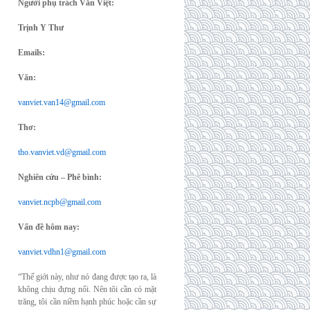
Người phụ trách Văn Việt:
Trịnh Y Thư
Emails:
Văn:
vanviet.van14@gmail.com
Thơ:
tho.vanviet.vd@gmail.com
Nghiên cứu – Phê bình:
vanviet.ncpb@gmail.com
Vấn đề hôm nay:
vanviet.vdhn1@gmail.com
“Thế giới này, như nó đang được tạo ra, là
không chịu đựng nổi. Nên tôi cần có mặt
trăng, tôi cần niềm hạnh phúc hoặc cần sự