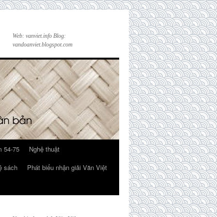
Web: vanviet.info Blog:
vandoanviet.blogspot.com
 54-75
Nghệ thuật
ệ sách
Phát biểu nhận giải Văn Việt