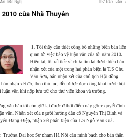
Mai Tiến Nghị
Thơ Trần Tuấn
→
n 2010 của Nhã Thuyên
t
1. Tôi thấy cần thiết công bố những biên bản liên
quan tới việc bảo vệ luận văn của tôi năm 2010.
Hiện tại, tôi rất tiếc vì chưa tìm lại được biên bản
nhận xét của một trong hai phản biện là T.S Chu
Văn Sơn, bản nhận xét của chủ tịch Hội đồng
ản nhận xét đó, theo thủ tục, đều được đọc công khai trước hội
 luận văn khi nộp lưu trữ cho thư viện khoa và trường.
g văn bản tôi còn giữ lại được ở thời điểm này gồm: quyết định
uận văn, Nhận xét của người hướng dẫn cô Nguyễn Thị Bình và
uyễn Đăng Điệp, nhận xét phản biện của T.S Ngô Văn Giá.
iệc Trường Đại học Sư phạm Hà Nội cần minh bạch cho bản thân