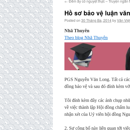
←
Đêm ấy có nguyệt thực – Truyện ngắn 
Hồ sơ bảo vệ luận vă
Posted on
30 Tháng Ba, 2014
by
Văn Việ
Nhã Thuyên
Theo blog Nhã Thuyên
PGS Nguyễn Văn Long. Tất cả các b
đồng bảo vệ và sau đó đính kèm với
Tôi đính kèm đây các ảnh chụp nhữn
về việc thành lập Hội đồng chấm l
nhận xét của Uỷ viên hội đồng Ng
2. Sự công bố này liên quan tới v