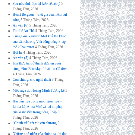
Sau nửa đời, đọc lại
Nẻo về của ý
5
Tháng Tám, 2026
Henri Bergson – triết gia của niềm vui
sống
5 Tháng Tám, 2026
Án văn (6)
5 Tháng Tám, 2026
Thơ Lê An Thế
5 Tháng Tám, 2026
Cung Giũ Nguyên: Một khả thể khác
của văn chương Việt bằng tiếng Pháp
thế kỉ hai mươi
4 Tháng Tám, 2026
Hội hè
4 Tháng Tám, 2026
Án văn (5)
4 Tháng Tám, 2026
Khi thực tại trở thành đức tin cuối
cùng: Đọc Brodsky từ bài thơ
Cô đơn
4 Tháng Tám, 2026
Còn chút gì cho nghệ thuật
3 Tháng
Tám, 2026
Một saga do Hoàng Minh Tường kể
3
Tháng Tám, 2026
Hai bản ngã trong một ngôn ngữ –
Linda Lê, Anna Moï và hai thi pháp
của kí ức Việt trong tiếng Pháp
3
Tháng Tám, 2026
“Chính sử” xét xử văn chương
2
Tháng Tám, 2026
Những ngộ nhận của chúng ta khi đọc