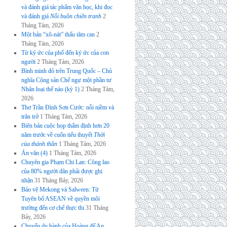
và đánh giá tác phẩm văn học, khi đọc
và đánh giá
Nỗi buồn chiến tranh
2
Tháng Tám, 2026
Một bản “xô-nát” thấu tâm can
2
Tháng Tám, 2026
Từ ký ức của phố đến ký ức của con
người
2 Tháng Tám, 2026
Bình minh đỏ trên Trung Quốc – Chủ
nghĩa Cộng sản Chế ngự một phần tư
Nhân loại thế nào (kỳ 1)
2 Tháng Tám,
2026
Thơ Trần Đình Sơn Cước: nỗi niềm và
trăn trở
1 Tháng Tám, 2026
Biên bản cuộc họp thẩm định hơn 20
năm trước về cuốn tiểu thuyết
Thời
của thánh thần
1 Tháng Tám, 2026
Án văn (4)
1 Tháng Tám, 2026
Chuyên gia Phạm Chi Lan: Công lao
của 80% người dân phải được ghi
nhận
31 Tháng Bảy, 2026
Bảo vệ Mekong và Salween: Từ
Tuyên bố ASEAN về quyền môi
trường đến cơ chế thực thi
31 Tháng
Bảy, 2026
Chuyến du hành của Hoàng đế An