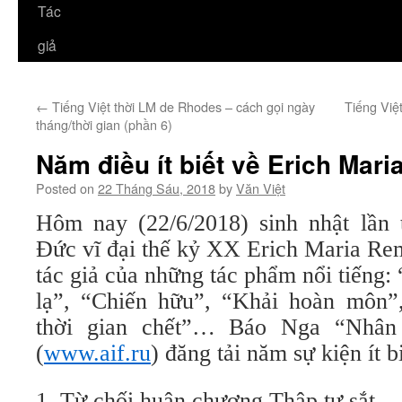
Tác
giả
←
Tiếng Việt thời LM de Rhodes – cách gọi ngày
Tiếng Việ
tháng/thời gian (phần 6)
Năm điều ít biết về Erich Mar
Posted on
22 Tháng Sáu, 2018
by
Văn Việt
Hôm nay (22/6/2018) sinh nhật lần
Đức vĩ đại thế kỷ XX Erich Maria Re
tác giả của những tác phẩm nổi tiếng:
lạ”, “Chiến hữu”, “Khải hoàn môn”
thời gian chết”… Báo Nga “Nhân
(
www.aif.ru
) đăng tải năm sự kiện ít b
1. Từ chối huân chương Thập tự sắt