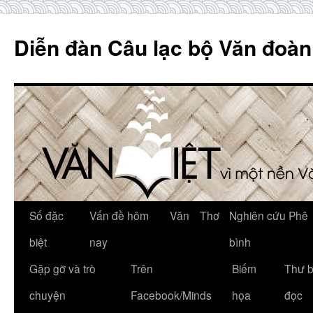
Skip
to
Diễn đàn Câu lạc bộ Văn đoàn
content
Số đặc
Vấn đề hôm
Văn
Thơ
Nghiên cứu Phê
biệt
nay
bình
Gặp gỡ và trò
Trên
Biếm
Thư 
chuyện
Facebook/Minds
họa
đọc