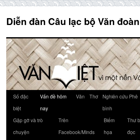
Skip
to
Diễn đàn Câu lạc bộ Văn đoàn
content
Số đặc
Vấn đề hôm
Văn
Thơ
Nghiên cứu Phê
biệt
nay
bình
Gặp gỡ và trò
Trên
Biếm
Thư 
chuyện
Facebook/Minds
họa
đọc