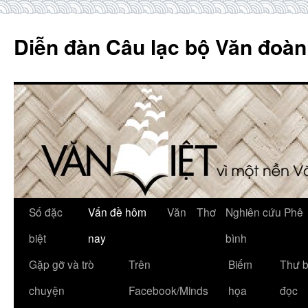
Skip
to
Diễn đàn Câu lạc bộ Văn đoàn
content
Số đặc
Vấn đề hôm
Văn
Thơ
Nghiên cứu Phê
biệt
nay
bình
Gặp gỡ và trò
Trên
Biếm
Thư 
chuyện
Facebook/Minds
họa
đọc